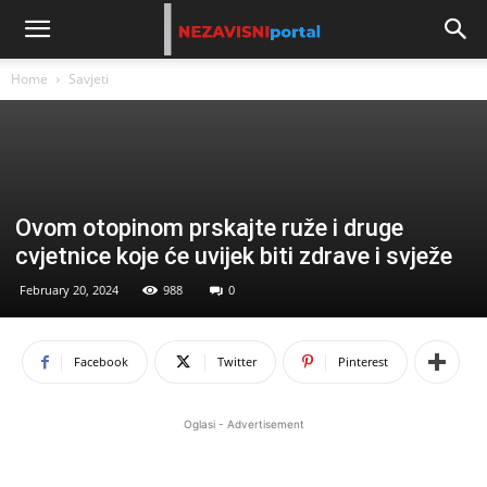
Home
Savjeti
Ovom otopinom prskajte ruže i druge
cvjetnice koje će uvijek biti zdrave i svježe
February 20, 2024
988
0
Facebook
Twitter
Pinterest
Oglasi - Advertisement