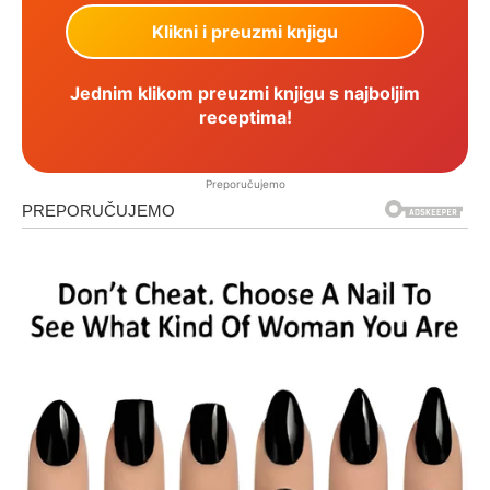
Jednim klikom preuzmi knjigu s najboljim
receptima!
Preporučujemo