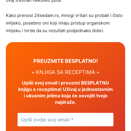
ovaj tretman nekoliko puta.
Kako prenosi 24sedam.rs, mnogi vrtlari su probali i čisto
mlijeko, posebno oni koji imaju pristup organskom
mlijeku i tvrde da su rezultati podjednako dobri.
PREUZMITE BESPLATNO!
⋆ KNJIGA SA RECEPTIMA ⋆
Upiši svoj email i preuzmi BESPLATNU
knjigu s receptima! Uživaj u jednostavnim
i ukusnim jelima koja će osvojiti tvoje
najdraže.