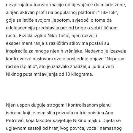
nevjerojatnu transformaciju od djevojčice do mlade žene,
a njen aktivan profil na popularnoj platformi “Tik-Tok”,
gdje se ističe svojom ljepotom, svjedoči o tome da
adolescencija predstavlja period brige o sebi i ličnom
rastu. Fizički izgled Nika Tošić, njen razvoj i
eksperimentiranje s različitim stilovima postali su
inspiracija za mnoge njenih vršnjake. Nedavno je izazvala
kontroverze naslovom svoje posljednje objave “Naporan
rad se isplatio”, što je izazvalo znatiželju ljudi u vezi
Nikinog puta mršavljenja od 10 kilograma.
Njen uspon duguje strogom i kontrolisanom planu
ishrane koji je osmislila priznata nutricionistica Ana
Petrović, koja također savjetuje Nikinu majku. Dijeta se
uglavnom sastoji od hranjivog povrća, voća i nemasnog