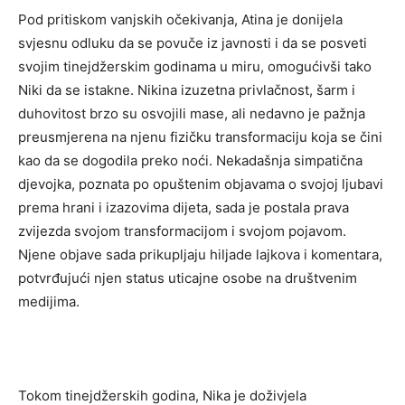
Pod pritiskom vanjskih očekivanja, Atina je donijela
svjesnu odluku da se povuče iz javnosti i da se posveti
svojim tinejdžerskim godinama u miru, omogućivši tako
Niki da se istakne. Nikina izuzetna privlačnost, šarm i
duhovitost brzo su osvojili mase, ali nedavno je pažnja
preusmjerena na njenu fizičku transformaciju koja se čini
kao da se dogodila preko noći. Nekadašnja simpatična
djevojka, poznata po opuštenim objavama o svojoj ljubavi
prema hrani i izazovima dijeta, sada je postala prava
zvijezda svojom transformacijom i svojom pojavom.
Njene objave sada prikupljaju hiljade lajkova i komentara,
potvrđujući njen status uticajne osobe na društvenim
medijima.
Tokom tinejdžerskih godina, Nika je doživjela