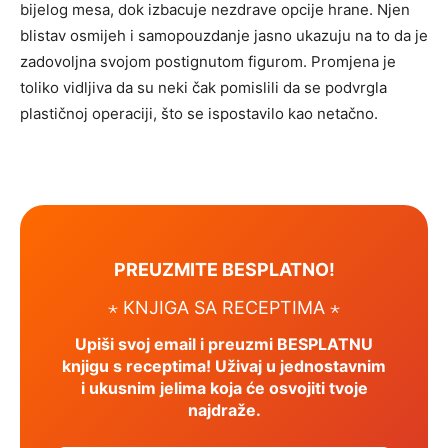
bijelog mesa, dok izbacuje nezdrave opcije hrane. Njen
blistav osmijeh i samopouzdanje jasno ukazuju na to da je
zadovoljna svojom postignutom figurom. Promjena je
toliko vidljiva da su neki čak pomislili da se podvrgla
plastičnoj operaciji, što se ispostavilo kao netačno.
PREUZMITE BESPLATNO!
⋆ KNJIGA SA RECEPTIMA ⋆
Upiši svoj email i preuzmi BESPLATNU
knjigu s receptima! Uživaj u jednostavnim
i ukusnim jelima koja će osvojiti tvoje
najdraže.