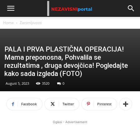
Home
Zanimljivosti
PALA I PRVA PLASTIČNA OPERACIJA!
Mama preponosna, Pohvalila se
rezultatima , druga devojčica! Pogledajte
kako sada izgleda (FOTO)
August 5, 2023
3520
0
Facebook
Twitter
Pinterest
Oglasi - Advertisement