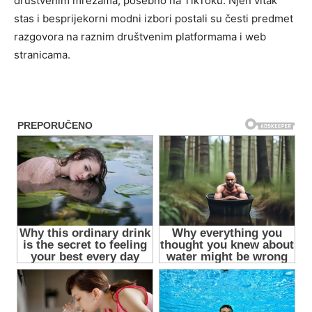
društvenim mrežama, posebno na TikToku. Njen vitak
stas i besprijekorni modni izbori postali su česti predmet
razgovora na raznim društvenim platformama i web
stranicama.