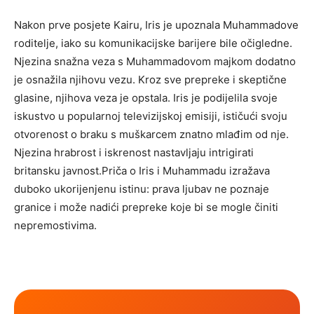
Nakon prve posjete Kairu, Iris je upoznala Muhammadove
roditelje, iako su komunikacijske barijere bile očigledne.
Njezina snažna veza s Muhammadovom majkom dodatno
je osnažila njihovu vezu. Kroz sve prepreke i skeptične
glasine, njihova veza je opstala. Iris je podijelila svoje
iskustvo u popularnoj televizijskoj emisiji, ističući svoju
otvorenost o braku s muškarcem znatno mlađim od nje.
Njezina hrabrost i iskrenost nastavljaju intrigirati
britansku javnost.Priča o Iris i Muhammadu izražava
duboko ukorijenjenu istinu: prava ljubav ne poznaje
granice i može nadići prepreke koje bi se mogle činiti
nepremostivima.