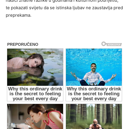
nadići znatne razlike u godinama i kulturnom podrijetlu,
te pokazati svijetu da se istinska ljubav ne zaustavlja pred
preprekama.