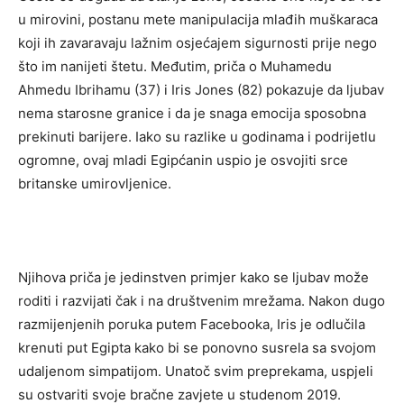
u mirovini, postanu mete manipulacija mlađih muškaraca
koji ih zavaravaju lažnim osjećajem sigurnosti prije nego
što im nanijeti štetu. Međutim, priča o Muhamedu
Ahmedu Ibrihamu (37) i Iris Jones (82) pokazuje da ljubav
nema starosne granice i da je snaga emocija sposobna
prekinuti barijere. Iako su razlike u godinama i podrijetlu
ogromne, ovaj mladi Egipćanin uspio je osvojiti srce
britanske umirovljenice.
Njihova priča je jedinstven primjer kako se ljubav može
roditi i razvijati čak i na društvenim mrežama. Nakon dugo
razmijenjenih poruka putem Facebooka, Iris je odlučila
krenuti put Egipta kako bi se ponovno susrela sa svojom
udaljenom simpatijom. Unatoč svim preprekama, uspjeli
su ostvariti svoje bračne zavjete u studenom 2019.