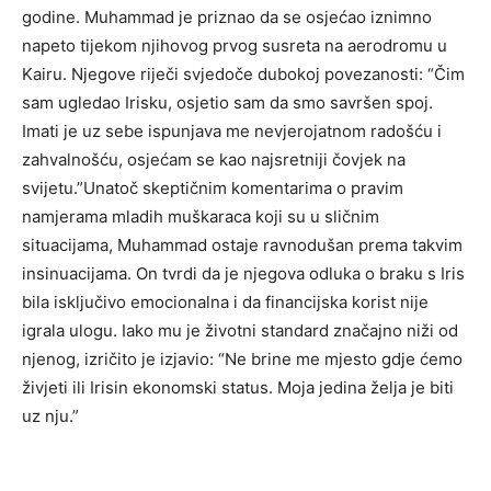
godine. Muhammad je priznao da se osjećao iznimno
napeto tijekom njihovog prvog susreta na aerodromu u
Kairu. Njegove riječi svjedoče dubokoj povezanosti: “Čim
sam ugledao Irisku, osjetio sam da smo savršen spoj.
Imati je uz sebe ispunjava me nevjerojatnom radošću i
zahvalnošću, osjećam se kao najsretniji čovjek na
svijetu.”Unatoč skeptičnim komentarima o pravim
namjerama mladih muškaraca koji su u sličnim
situacijama, Muhammad ostaje ravnodušan prema takvim
insinuacijama. On tvrdi da je njegova odluka o braku s Iris
bila isključivo emocionalna i da financijska korist nije
igrala ulogu. Iako mu je životni standard značajno niži od
njenog, izričito je izjavio: “Ne brine me mjesto gdje ćemo
živjeti ili Irisin ekonomski status. Moja jedina želja je biti
uz nju.”