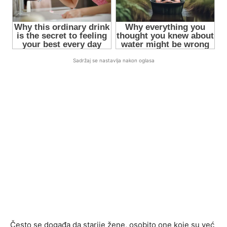
Sadržaj se nastavlja nakon oglasa
Često se događa da starije žene, osobito one koje su već