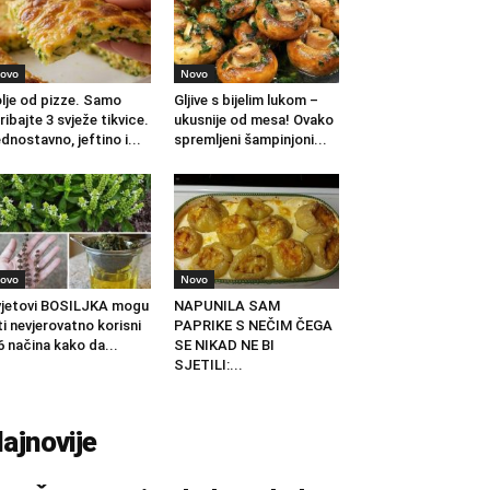
ovo
Novo
lje od pizze. Samo
Gljive s bijelim lukom –
ribajte 3 svježe tikvice.
ukusnije od mesa! Ovako
dnostavno, jeftino i...
spremljeni šampinjoni...
ovo
Novo
jetovi BOSILJKA mogu
NAPUNILA SAM
ti nevjerovatno korisni
PAPRIKE S NEČIM ČEGA
6 načina kako da...
SE NIKAD NE BI
SJETILI:...
ajnovije