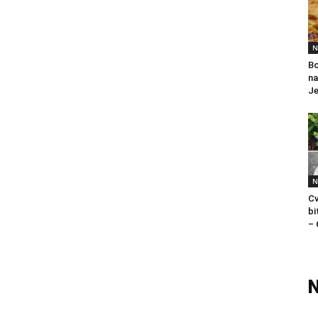
N
Bo
na
Je
N
Cv
bi
– 
N