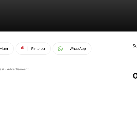
S
witter
Pinterest
WhatsApp
asi - Advertisement
O