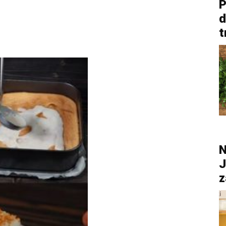
P
d
t
N
J
z