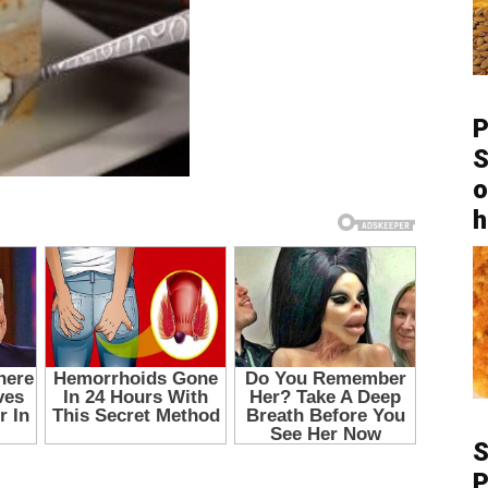
P
S
o
h
P