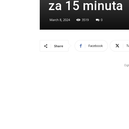
za 15 minuta
March 8, 2024
3519
0
Facebook
T
Share
Ogl