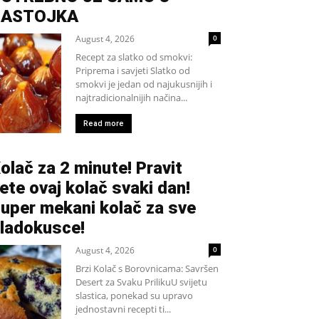
SASTOJKA
August 4, 2026
0
Recept za slatko od smokvi:
Priprema i savjeti Slatko od
smokvi je jedan od najukusnijih i
najtradicionalnijih načina...
Read more
olač za 2 minute! Pravit
ete ovaj kolač svaki dan!
uper mekani kolač za sve
ladokusce!
August 4, 2026
0
Brzi Kolač s Borovnicama: Savršen
Desert za Svaku PrilikuU svijetu
slastica, ponekad su upravo
jednostavni recepti ti...