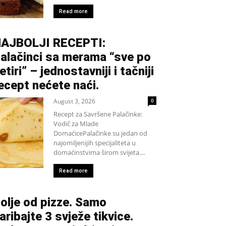
Read more
AJBOLJI RECEPTI:
alačinci sa merama “sve po
etiri” – jednostavniji i tačniji
ecept nećete naći.
August 3, 2026
0
Recept za Savršene Palačinke:
Vodič za Mlade
DomaćicePalačinke su jedan od
najomiljenijih specijaliteta u
domaćinstvima širom svijeta....
Read more
olje od pizze. Samo
aribajte 3 svježe tikvice.