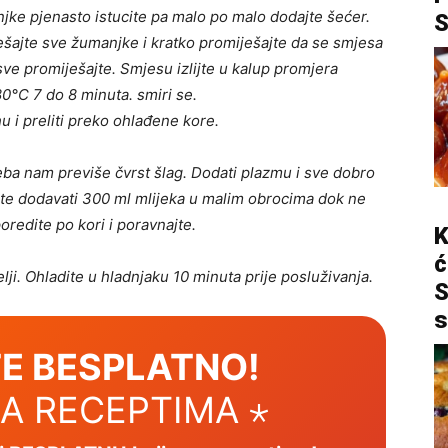
anjke pjenasto istucite pa malo po malo dodajte šećer.
šajte sve žumanjke i kratko promiješajte da se smjesa
 sve promiješajte. Smjesu izlijte u kalup promjera
80°C 7 do 8 minuta. smiri se.
u i preliti preko ohlađene kore.
eba nam previše čvrst šlag. Dodati plazmu i sve dobro
nite dodavati 300 ml mlijeka u malim obrocima dok ne
redite po kori i poravnajte.
K
ć
elji. Ohladite u hladnjaku 10 minuta prije posluživanja.
S
s
E BESPLATNO!
SA RECEPTIMA ⋆