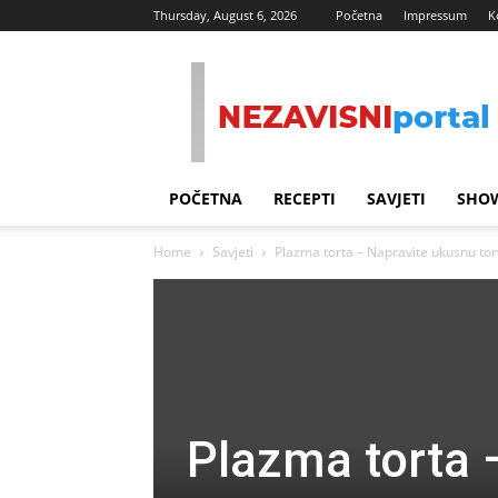
Thursday, August 6, 2026
Početna
Impressum
K
Nezavisni
Portal
POČETNA
RECEPTI
SAVJETI
SHOW
Home
Savjeti
Plazma torta – Napravite ukusnu tor
Plazma torta 