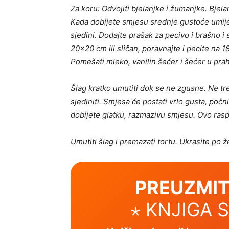
Za koru: Odvojiti bjelanjke i žumanjke. Bjel
Kada dobijete smjesu srednje gustoće umije
sjedini. Dodajte prašak za pecivo i brašno i
20×20 cm ili sličan, poravnajte i pecite na 1
Pomešati mleko, vanilin šećer i šećer u prah
Šlag kratko umutiti dok se ne zgusne. Ne tr
sjediniti. Smjesa će postati vrlo gusta, poč
dobijete glatku, razmazivu smjesu. Ovo raspo
Umutiti šlag i premazati tortu. Ukrasite po ž
PREUZMIT
⋆ KNJIGA 