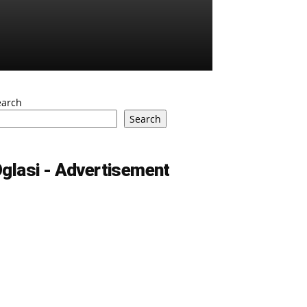
earch
Search
glasi - Advertisement