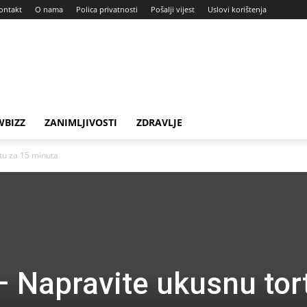
ontakt
O nama
Polica privatnosti
Pošalji vijest
Uslovi korištenja
BIZZ
ZANIMLJIVOSTI
ZDRAVLJE
tu za 15 minuta
– Napravite ukusnu tor