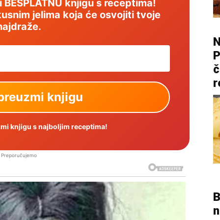
mi BESPLATNU knjigu s receptima!
usnim jelima koja će osvojiti tvoje
najdraže.
N
P
č
r
i knjigu s najboljim receptima!
Preporučujemo
B
n