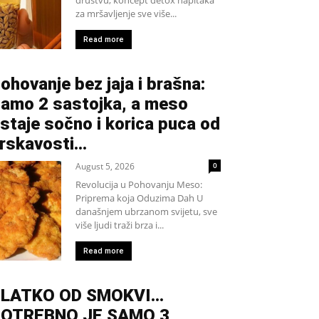
za mršavljenje sve više...
Read more
ohovanje bez jaja i brašna:
amo 2 sastojka, a meso
staje sočno i korica puca od
rskavosti…
August 5, 2026
0
Revolucija u Pohovanju Meso:
Priprema koja Oduzima Dah U
današnjem ubrzanom svijetu, sve
više ljudi traži brza i...
Read more
SLATKO OD SMOKVI…
OTREBNO JE SAMO 3