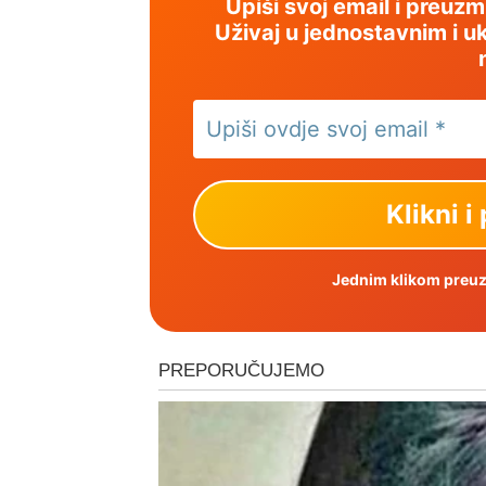
Upiši svoj email i preuz
Uživaj u jednostavnim i uk
Jednim klikom preuzm