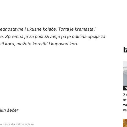
 jednostavne i ukusne kolače. Torta je kremasta i
. Spremna je za posluživanje pa je odlična opcija za
ti koru, možete koristiti i kupovnu koru.
I
N
Za
st
za
ilin šećer
vr
se nastavlja nakon oglasa