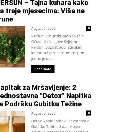
ERŠUN – Tajna kuhara kako
a traje mjesecima: Više ne
rune
August 6, 2026
0
Peršun: Vrhunski Začin i Način
Očuvanja Njegove Svježine
Peršun, poznat pod latinskim
imenom Petroselinum crispum,
jedno je od...
Read more
apitak za Mršavljenje: 2
ednostavna “Detox” Napitka
a Podršku Gubitku Težine
August 5, 2026
0
Detox Napici: Mitovi i Stvarnost o
Gubitku Težine U današnjem
društvu, koncept detox napitaka