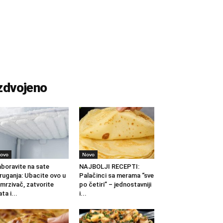
zdvojeno
ovo
Novo
boravite na sate
NAJBOLJI RECEPTI:
ruganja: Ubacite ovo u
Palačinci sa merama “sve
mrzivač, zatvorite
po četiri” – jednostavniji
ata i...
i...