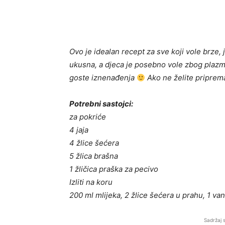
Ovo je idealan recept za sve koji vole brze,
ukusna, a djeca je posebno vole zbog plazme
goste iznenađenja
Ako ne želite priprema
Potrebni sastojci:
za pokriće
4 jaja
4 žlice šećera
5 žlica brašna
1 žličica praška za pecivo
Izliti na koru
200 ml mlijeka, 2 žlice šećera u prahu, 1 van
Sadržaj 