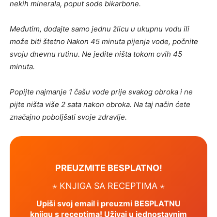
nekih minerala, poput sode bikarbone.
Međutim, dodajte samo jednu žlicu u ukupnu vodu ili
može biti štetno Nakon 45 minuta pijenja vode, počnite
svoju dnevnu rutinu. Ne jedite ništa tokom ovih 45
minuta.
Popijte najmanje 1 čašu vode prije svakog obroka i ne
pijte ništa više 2 sata nakon obroka. Na taj način ćete
značajno poboljšati svoje zdravlje.
PREUZMITE BESPLATNO!
⋆ KNJIGA SA RECEPTIMA ⋆
Upiši svoj email i preuzmi BESPLATNU
knjigu s receptima! Uživaj u jednostavnim