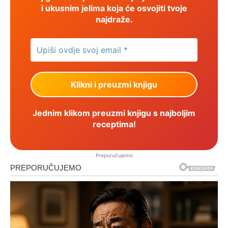
i ukusnim jelima koja će osvojiti tvoje
najdraže.
Jednim klikom preuzmi knjigu s najboljim
receptima!
Preporučujemo