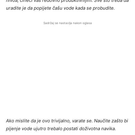
nivoa, čineći vas redovno produktivnijim. Sve što treba da
uradite je da popijete čašu vode kada se probudite.
Sadržaj se nastavlja nakon oglasa
Ako mislite da je ovo trivijalno, varate se. Naučite zašto bi
pijenje vode ujutro trebalo postati doživotna navika.