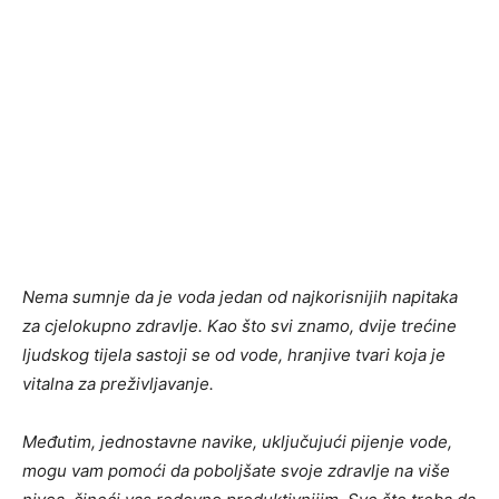
Nema sumnje da je voda jedan od najkorisnijih napitaka
za cjelokupno zdravlje. Kao što svi znamo, dvije trećine
ljudskog tijela sastoji se od vode, hranjive tvari koja je
vitalna za preživljavanje.
Međutim, jednostavne navike, uključujući pijenje vode,
mogu vam pomoći da poboljšate svoje zdravlje na više