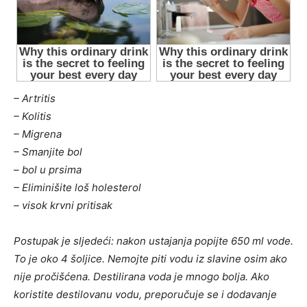
– Artritis
– Kolitis
– Migrena
– Smanjite bol
– bol u prsima
– Eliminišite loš holesterol
– visok krvni pritisak
Postupak je sljedeći: nakon ustajanja popijte 650 ml vode.
To je oko 4 šoljice. Nemojte piti vodu iz slavine osim ako
nije pročišćena. Destilirana voda je mnogo bolja. Ako
koristite destilovanu vodu, preporučuje se i dodavanje