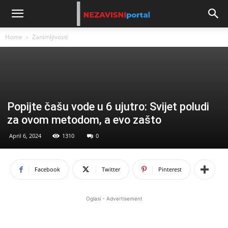
Home
Zanimljivosti
Popijte čašu vode u 6 ujutro: Svijet poludi
za ovom metodom, a evo zašto
April 6, 2024
1310
0
Facebook
Twitter
Pinterest
Oglasi - Advertisement