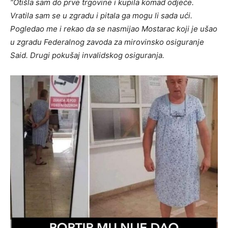
“Otišla sam do prve trgovine i kupila komad odjeće.
Vratila sam se u zgradu i pitala ga mogu li sada ući.
Pogledao me i rekao da se nasmijao Mostarac koji je ušao
u zgradu Federalnog zavoda za mirovinsko osiguranje
Said. Drugi pokušaj invalidskog osiguranja.