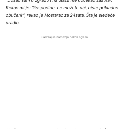
“Došao sam u zgradu i na ulazu me dočekao zaštitar.
Rekao mi je: ‘Gospodine, ne možete ući, niste prikladno
obučeni'”, rekao je Mostarac za 24sata. Šta je sledeće
uradio.
Sadržaj se nastavlja nakon oglasa