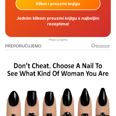
Jednim klikom preuzmi knjigu s najboljim
receptima!
Preporučujemo