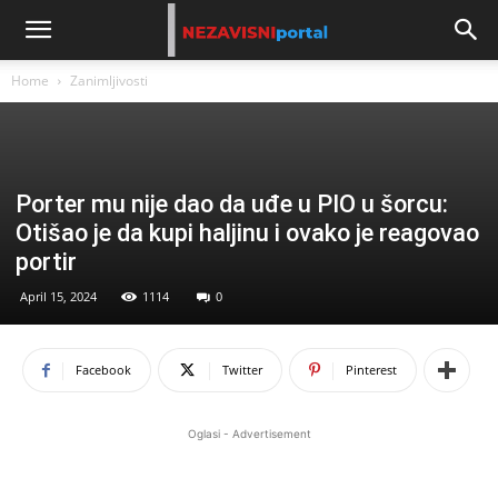
Home
Zanimljivosti
Porter mu nije dao da uđe u PIO u šorcu:
Otišao je da kupi haljinu i ovako je reagovao
portir
April 15, 2024
1114
0
Facebook
Twitter
Pinterest
Oglasi - Advertisement