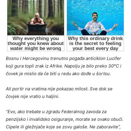
Bosnu i Hercegovinu trenutno pogađa anticiklon Lucifer
koji gura topli zrak iz Afrike. Napolju je bilo preko 30°C i
čovek je mislio da će biti u redu ako dođe u šortsu.
Ali portir na vratima nije pokazao milost. Sve dok se
čovjek nije vratio u haljini.
“Evo, ako trebate u zgradu Federalnog zavoda za
penzijsko i invalidsko osiguranje, morate se ovako obući.
Cipele ili gležnjače koje se zovu galoše. Ne zaboravite”,