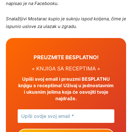
napisao je na Facebooku.
Snalažljivi Mostarac kupio je suknju ispod koljena, čime je
ispunio uslove za ulazak u zgradu.
PREUZMITE BESPLATNO!
⋆ KNJIGA SA RECEPTIMA ⋆
Upiši svoj email i preuzmi BESPLATNU
knjigu s receptima! Uživaj u jednostavnim
i ukusnim jelima koja će osvojiti tvoje
najdraže.