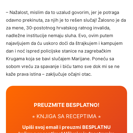
– Nažalost, mislim da to uzalud govorim, jer je potraga
odavno prekinuta, za njih je to rešen slučaj! Žalosno je da
za mene, 30-postotnog hrvatskog ratnog invalida,
nadležne institucije nemaju sluha. Evo, ovim putem
najavljujem da ću uskoro doći da štrajkujem i kampujem
dan i noć ispred policijske stanice na zagrebačkim
Krugama koja se bavi slučajem Marijane. Poneću sa
sobom vreću za spavanje i biću tamo sve dok mi se ne
kaže prava istina – zaključuje očajni otac.
PREUZMITE BESPLATNO!
⋆ KNJIGA SA RECEPTIMA ⋆
Upiši svoj email i preuzmi BESPLATNU