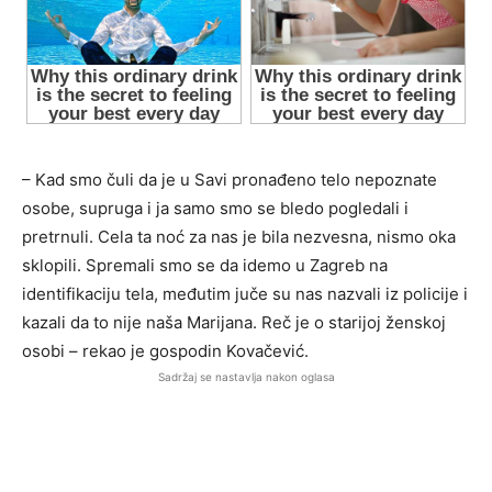
– Kad smo čuli da je u Savi pronađeno telo nepoznate
osobe, supruga i ja samo smo se bledo pogledali i
pretrnuli. Cela ta noć za nas je bila nezvesna, nismo oka
sklopili. Spremali smo se da idemo u Zagreb na
identifikaciju tela, međutim juče su nas nazvali iz policije i
kazali da to nije naša Marijana. Reč je o starijoj ženskoj
osobi – rekao je gospodin Kovačević.
Sadržaj se nastavlja nakon oglasa