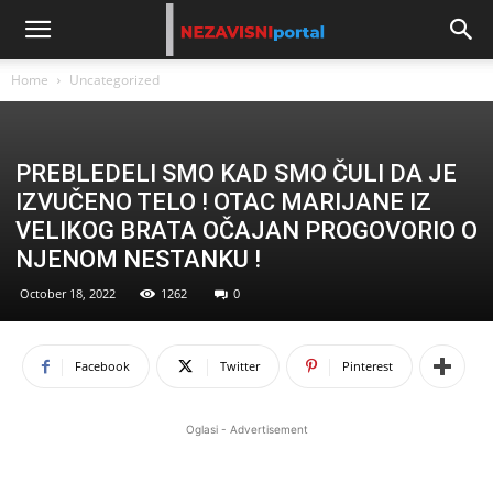
Home
Uncategorized
PREBLEDELI SMO KAD SMO ČULI DA JE
IZVUČENO TELO ! OTAC MARIJANE IZ
VELIKOG BRATA OČAJAN PROGOVORIO O
NJENOM NESTANKU !
October 18, 2022
1262
0
Facebook
Twitter
Pinterest
Oglasi - Advertisement