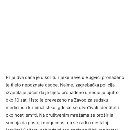
Prije dva dana je u koritu rijeke Save u Rugvici pronađeno
je tijelo nepoznate osobe. Naime, zagrebačka policija
izvjetila je jučer da je tijelo pronađeno u nedjelju ujutro
oko 10 sati i isto je prevezeno na Zavod za sudsku
medicinu i kriminalistiku, gde će se utvrđivati identitet i
okolnosti sm*ti. Na društvenim mrežama se proširila
sumnja da postoji mogućnost da se radi o nestaloj