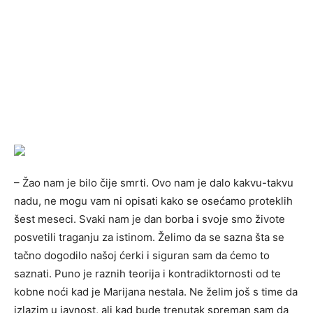
– Žao nam je bilo čije smrti. Ovo nam je dalo kakvu-takvu
nadu, ne mogu vam ni opisati kako se osećamo proteklih
šest meseci. Svaki nam je dan borba i svoje smo živote
posvetili traganju za istinom. Želimo da se sazna šta se
tačno dogodilo našoj ćerki i siguran sam da ćemo to
saznati. Puno je raznih teorija i kontradiktornosti od te
kobne noći kad je Marijana nestala. Ne želim još s time da
izlazim u javnost, ali kad bude trenutak spreman sam da