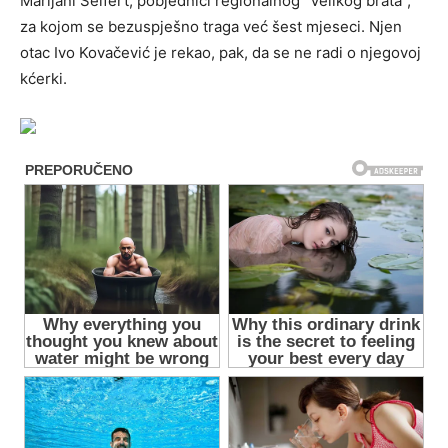
Marijani Seifert, pobjednici regionalnog “Velikog brata”,
za kojom se bezuspješno traga već šest mjeseci. Njen
otac Ivo Kovačević je rekao, pak, da se ne radi o njegovoj
kćerki.