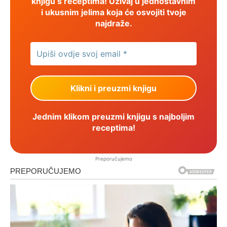
knjigu s receptima! Uživaj u jednostavnim
i ukusnim jelima koja će osvojiti tvoje
najdraže.
Jednim klikom preuzmi knjigu s najboljim
receptima!
Preporučujemo