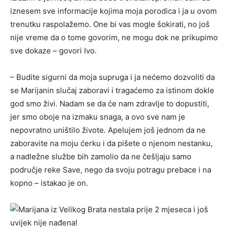
iznesem sve informacije kojima moja porodica i ja u ovom
trenutku raspolažemo. One bi vas mogle šokirati, no još
nije vreme da o tome govorim, ne mogu dok ne prikupimo
sve dokaze – govori Ivo.
– Budite sigurni da moja supruga i ja nećemo dozvoliti da
se Marijanin slučaj zaboravi i tragaćemo za istinom dokle
god smo živi. Nadam se da će nam zdravlje to dopustiti,
jer smo oboje na izmaku snaga, a ovo sve nam je
nepovratno uništilo živote. Apelujem još jednom da ne
zaboravite na moju ćerku i da pišete o njenom nestanku,
a nadležne službe bih zamolio da ne češljaju samo
područje reke Save, nego da svoju potragu prebace i na
kopno – istakao je on.