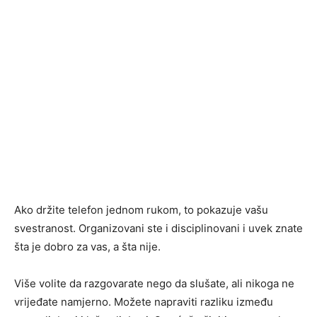
Ako držite telefon jednom rukom, to pokazuje vašu
svestranost. Organizovani ste i disciplinovani i uvek znate
šta je dobro za vas, a šta nije.
Više volite da razgovarate nego da slušate, ali nikoga ne
vrijeđate namjerno. Možete napraviti razliku između