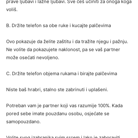
prave ljubavi i lažne ljubavi. Sve ćeš učiniti za onoga koga
voliš.
B. Držite telefon sa obe ruke i kucajte palčevima
Ovo pokazuje da želite zaštitu i da tražite njegu i pažnju.
Ne volite da pokazujete naklonost, pa se vaš partner
može osećati nevoljeno.
C. Držite telefon objema rukama i birajte palčevima
Niste baš hrabri, stalno ste zabrinuti i uplašeni.
Potreban vam je partner koji vas razumije 100%. Kada
pored sebe imate pouzdanu osobu, osjećate se
samopouzdano.
Volite svog izabranika svim srcem i lako je zaboraviti