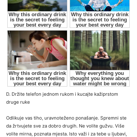
D. Držite telefon jednom rukom i kucajte kažiprstom
druge ruke
Odlikuje vas tiho, uravnoteženo ponašanje. Spremni ste
da žrtvujete sve za dobro drugih. Ne volite gužvu. Više
volite mirna, poznata mjesta. Isto važi i za tebe u ljubavi,