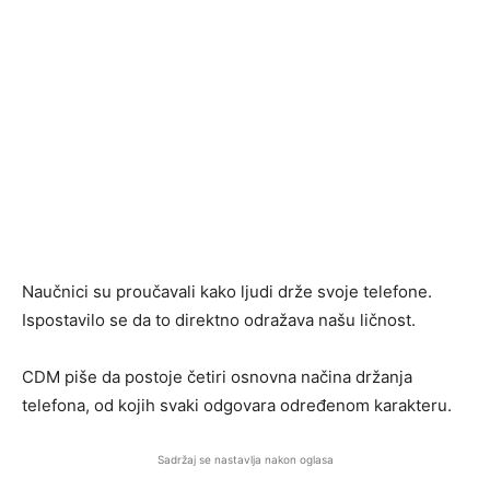
Naučnici su proučavali kako ljudi drže svoje telefone.
Ispostavilo se da to direktno odražava našu ličnost.
CDM piše da postoje četiri osnovna načina držanja
telefona, od kojih svaki odgovara određenom karakteru.
Sadržaj se nastavlja nakon oglasa