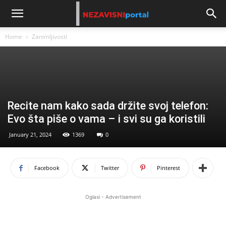
Home
Zanimljivosti
Recite nam kako sada držite svoj telefon:
Evo šta piše o vama – i svi su ga koristili
January 21, 2024
1369
0
Facebook
Twitter
Pinterest
Oglasi - Advertisement