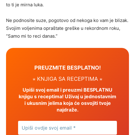
to ti je mirna luka.
Ne podnosite suze, pogotovo od nekoga ko vam je blizak.
Svojim voljenima opraštate greške u rekordnom roku,
“Samo mi to reci danas.”
PREUZMITE BESPLATNO!
⋆ KNJIGA SA RECEPTIMA ⋆
Upiši svoj email i preuzmi BESPLATNU
knjigu s receptima! Uživaj u jednostavnim
i ukusnim jelima koja će osvojiti tvoje
najdraže.