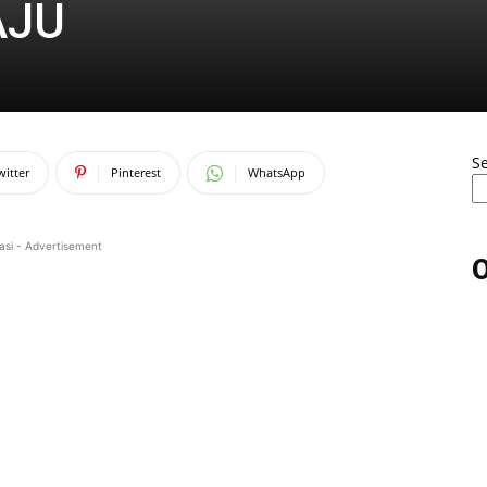
AJU
S
witter
Pinterest
WhatsApp
asi - Advertisement
O