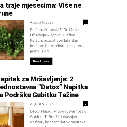
a traje mjesecima: Više ne
rune
August 6, 2026
0
Peršun: Vrhunski Začin i Način
Očuvanja Njegove Svježine
Peršun, poznat pod latinskim
imenom Petroselinum crispum,
jedno je od...
Read more
apitak za Mršavljenje: 2
ednostavna “Detox” Napitka
a Podršku Gubitku Težine
August 5, 2026
0
Detox Napici: Mitovi i Stvarnost o
Gubitku Težine U današnjem
društvu, koncept detox napitaka