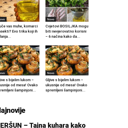
ovo
Novo
če vas muhe, komarci
Cvjetovi BOSILJKA mogu
insekti? Evo trika koji ih
biti nevjerovatno korisni
lanja...
– 6 načina kako da...
ovo
Novo
jive s bijelim lukom –
Gljive s bijelim lukom –
usnije od mesa! Ovako
ukusnije od mesa! Ovako
remljeni šampinjoni...
spremljeni šampinjoni...
ajnovije
ERŠUN – Tajna kuhara kako