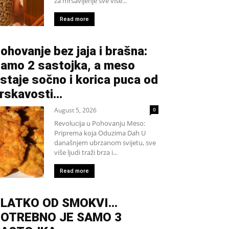
za mršavljenje sve više...
Read more
ohovanje bez jaja i brašna:
amo 2 sastojka, a meso
staje sočno i korica puca od
rskavosti…
August 5, 2026
0
Revolucija u Pohovanju Meso:
Priprema koja Oduzima Dah U
današnjem ubrzanom svijetu, sve
više ljudi traži brza i...
Read more
SLATKO OD SMOKVI…
OTREBNO JE SAMO 3