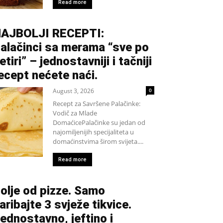
Read more
AJBOLJI RECEPTI:
alačinci sa merama “sve po
etiri” – jednostavniji i tačniji
ecept nećete naći.
August 3, 2026
0
Recept za Savršene Palačinke:
Vodič za Mlade
DomaćicePalačinke su jedan od
najomiljenijih specijaliteta u
domaćinstvima širom svijeta....
Read more
olje od pizze. Samo
aribajte 3 svježe tikvice.
ednostavno, jeftino i