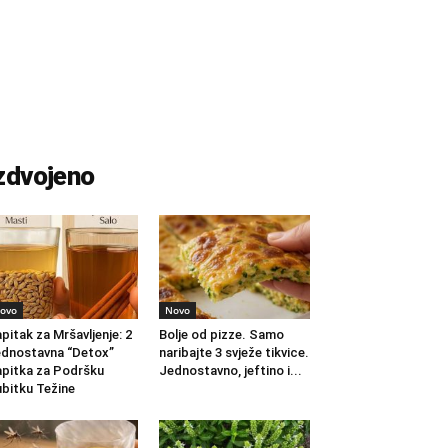
zdvojeno
ovo
Novo
pitak za Mršavljenje: 2
Bolje od pizze. Samo
dnostavna “Detox”
naribajte 3 svježe tikvice.
pitka za Podršku
Jednostavno, jeftino i...
bitku Težine