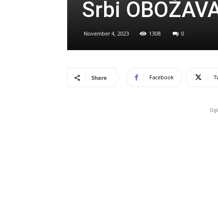
Srbi OBOŽAV
November 4, 2023
1308
0
Facebook
T
Share
Ogl