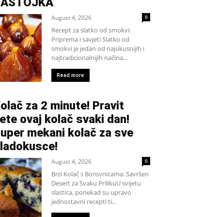
SASTOJKA
August 4, 2026
0
Recept za slatko od smokvi:
Priprema i savjeti Slatko od
smokvi je jedan od najukusnijih i
najtradicionalnijih načina...
Read more
olač za 2 minute! Pravit
ete ovaj kolač svaki dan!
uper mekani kolač za sve
ladokusce!
August 4, 2026
0
Brzi Kolač s Borovnicama: Savršen
Desert za Svaku PrilikuU svijetu
slastica, ponekad su upravo
jednostavni recepti ti...