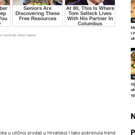
N
Mu
i 
se nastavlja nakon oglasa
uk
N
Gl
uk
sp
N
P
pke u uličnoj prodaji u Hrvatskoj i tako pokrenula trend