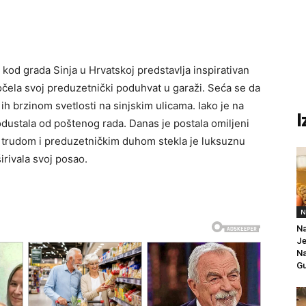
 kod grada Sinja u Hrvatskoj predstavlja inspirativan
očela svoj preduzetnički poduhvat u garaži. Seća se da
 ih brzinom svetlosti na sinjskim ulicama. Iako je na
I
 odustala od poštenog rada. Danas je postala omiljeni
 trudom i preduzetničkim duhom stekla je luksuznu
rivala svoj posao.
N
Na
Je
Na
Gu