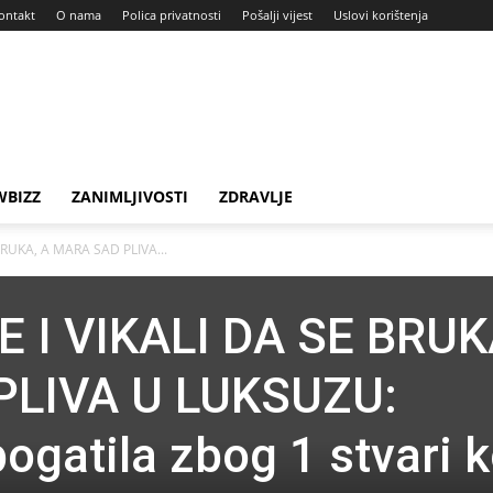
ontakt
O nama
Polica privatnosti
Pošalji vijest
Uslovi korištenja
BIZZ
ZANIMLJIVOSTI
ZDRAVLJE
 BRUKA, A MARA SAD PLIVA...
E I VIKALI DA SE BRUK
PLIVA U LUKSUZU:
ogatila zbog 1 stvari k