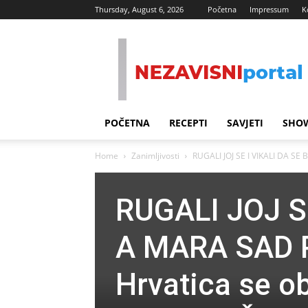
Thursday, August 6, 2026
Početna
Impressum
K
Nezavisni
Portal
POČETNA
RECEPTI
SAVJETI
SHOW
Home
Zanimljivosti
RUGALI JOJ SE I VIKALI DA SE
RUGALI JOJ S
A MARA SAD 
Hrvatica se ob