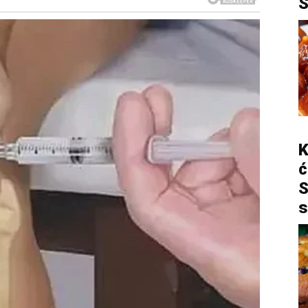
K
ć
S
s