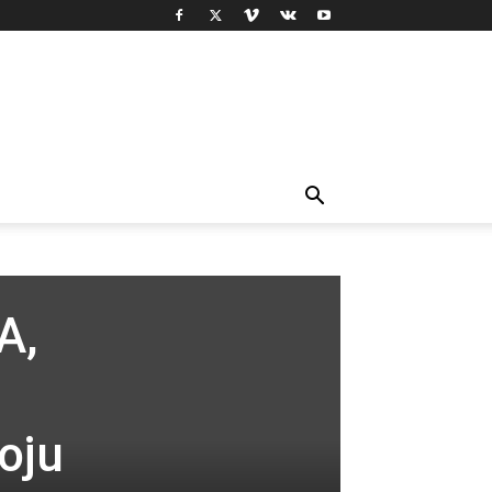
A,
oju