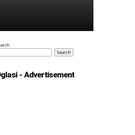
earch
Search
glasi - Advertisement