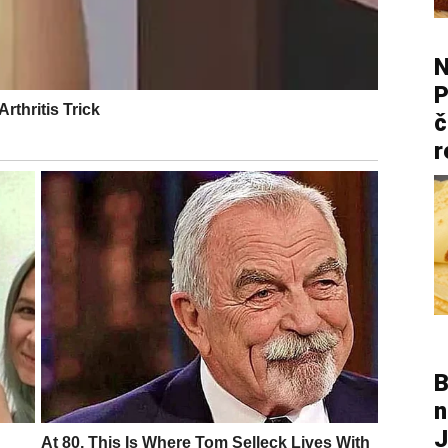
N
P
č
r
B
n
J