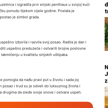
d
zetnica i izgradila prvi sinjski penthaus u svojoj kući
t
ičku ponudu tijekom cijele godine. Postala je
 postao je simbol grada.
spešno izborila i razvila svoj posao. Radila je dan i
aditi uspešno preduzeće i ostvariti brojne poslovne
 takmičenju u kvalitetu sinjskih uštipaka.
N
J
z
e pomogla da nađu pravi put u životu i sada joj
 posao i trud su je odveli do luksuznog života i
ija drugima da slede svoje snove i ostvare uspeh.