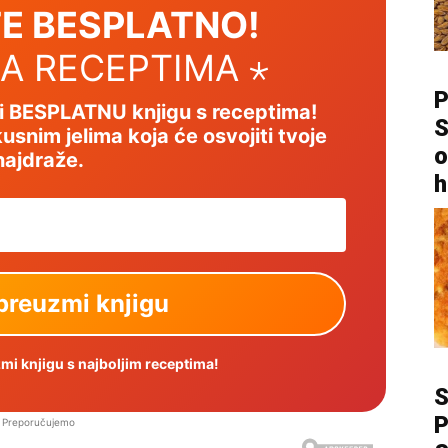
E BESPLATNO!
SA RECEPTIMA ⋆
P
mi BESPLATNU knjigu s receptima!
S
usnim jelima koja će osvojiti tvoje
o
najdraže.
h
i knjigu s najboljim receptima!
P
Preporučujemo