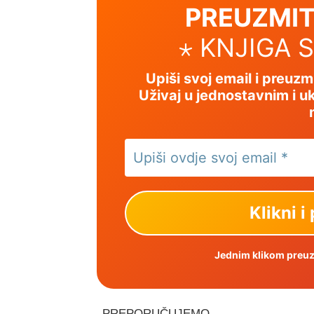
PREUZMIT
⋆ KNJIGA 
Upiši svoj email i preuz
Uživaj u jednostavnim i uk
Jednim klikom preuzm