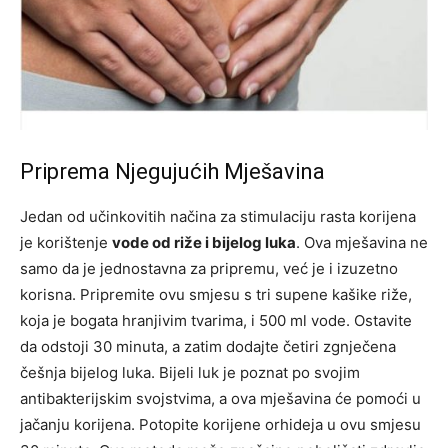
Priprema Njegujućih Mješavina
Jedan od učinkovitih načina za stimulaciju rasta korijena
je korištenje
vode od riže i bijelog luka
. Ova mješavina ne
samo da je jednostavna za pripremu, već je i izuzetno
korisna. Pripremite ovu smjesu s tri supene kašike riže,
koja je bogata hranjivim tvarima, i 500 ml vode. Ostavite
da odstoji 30 minuta, a zatim dodajte četiri zgnječena
češnja bijelog luka. Bijeli luk je poznat po svojim
antibakterijskim svojstvima, a ova mješavina će pomoći u
jačanju korijena. Potopite korijene orhideja u ovu smjesu