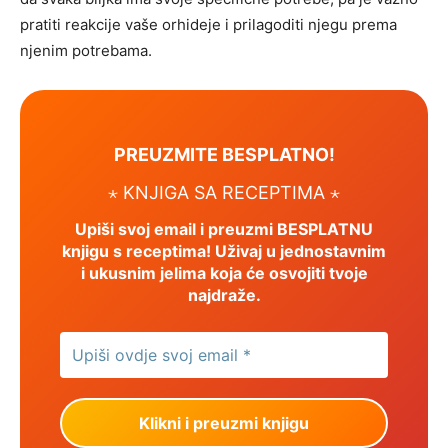
pratiti reakcije vaše orhideje i prilagoditi njegu prema
njenim potrebama.
PREUZMITE BESPLATNO!
⋆ KNJIGA SA RECEPTIMA ⋆
Upiši svoj email i preuzmi BESPLATNU
knjigu s receptima! Uživaj u jednostavnim
i ukusnim jelima koja će osvojiti tvoje
najdraže.