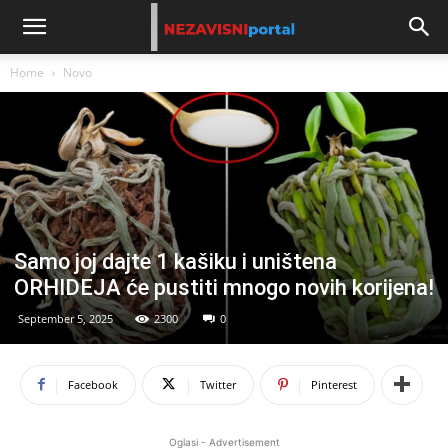
Home
Novo
Samo joj dajte 1 kašiku i uništena
ORHIDEJA će pustiti mnogo novih korijena!
September 5, 2025
2300
0
Facebook
Twitter
Pinterest
Oglasi - Advertisement