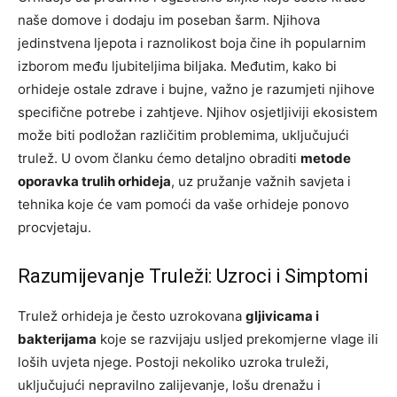
naše domove i dodaju im poseban šarm. Njihova
jedinstvena ljepota i raznolikost boja čine ih popularnim
izborom među ljubiteljima biljaka. Međutim, kako bi
orhideje ostale zdrave i bujne, važno je razumjeti njihove
specifične potrebe i zahtjeve. Njihov osjetljiviji ekosistem
može biti podložan različitim problemima, uključujući
trulež. U ovom članku ćemo detaljno obraditi
metode
oporavka trulih orhideja
, uz pružanje važnih savjeta i
tehnika koje će vam pomoći da vaše orhideje ponovo
procvjetaju.
Razumijevanje Truleži: Uzroci i Simptomi
Trulež orhideja je često uzrokovana
gljivicama i
bakterijama
koje se razvijaju usljed prekomjerne vlage ili
loših uvjeta njege. Postoji nekoliko uzroka truleži,
uključujući nepravilno zalijevanje, lošu drenažu i