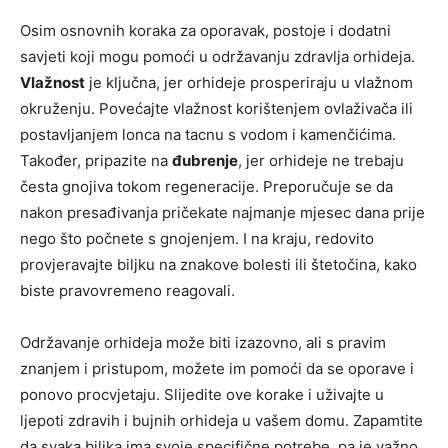
Osim osnovnih koraka za oporavak, postoje i dodatni
savjeti koji mogu pomoći u održavanju zdravlja orhideja.
Vlažnost
je ključna, jer orhideje prosperiraju u vlažnom
okruženju. Povećajte vlažnost korištenjem ovlaživača ili
postavljanjem lonca na tacnu s vodom i kamenčićima.
Također, pripazite na
đubrenje
, jer orhideje ne trebaju
česta gnojiva tokom regeneracije. Preporučuje se da
nakon presađivanja pričekate najmanje mjesec dana prije
nego što počnete s gnojenjem. I na kraju, redovito
provjeravajte biljku na znakove bolesti ili štetočina, kako
biste pravovremeno reagovali.
Održavanje orhideja može biti izazovno, ali s pravim
znanjem i pristupom, možete im pomoći da se oporave i
ponovo procvjetaju. Slijedite ove korake i uživajte u
ljepoti zdravih i bujnih orhideja u vašem domu. Zapamtite
da svaka biljka ima svoje specifične potrebe, pa je važno