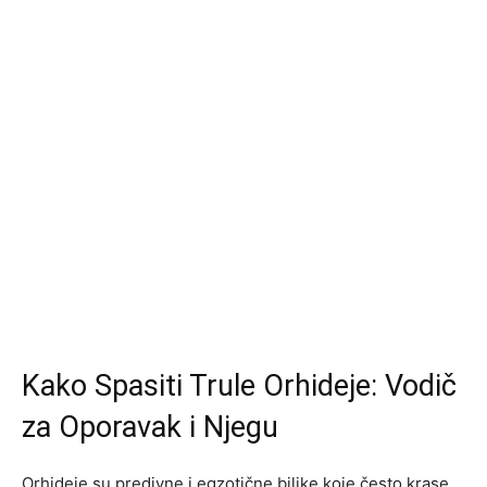
Kako Spasiti Trule Orhideje: Vodič
za Oporavak i Njegu
Orhideje su predivne i egzotične biljke koje često krase