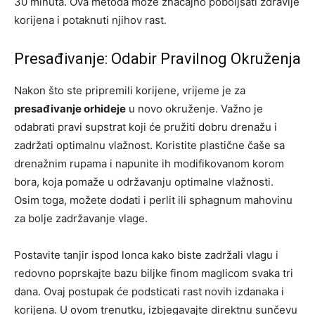
30 minuta. Ova metoda može značajno poboljšati zdravlje
korijena i potaknuti njihov rast.
Presađivanje: Odabir Pravilnog Okruženja
Nakon što ste pripremili korijene, vrijeme je za
presađivanje orhideje
u novo okruženje. Važno je
odabrati pravi supstrat koji će pružiti dobru drenažu i
zadržati optimalnu vlažnost. Koristite plastične čaše sa
drenažnim rupama i napunite ih modifikovanom korom
bora, koja pomaže u održavanju optimalne vlažnosti.
Osim toga, možete dodati i perlit ili sphagnum mahovinu
za bolje zadržavanje vlage.
Postavite tanjir ispod lonca kako biste zadržali vlagu i
redovno poprskajte bazu biljke finom maglicom svaka tri
dana. Ovaj postupak će podsticati rast novih izdanaka i
korijena. U ovom trenutku, izbjegavajte direktnu sunčevu