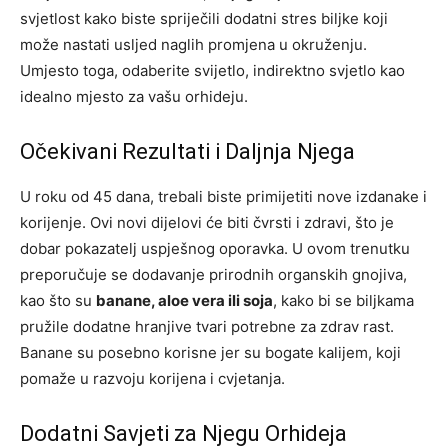
svjetlost kako biste spriječili dodatni stres biljke koji
može nastati usljed naglih promjena u okruženju.
Umjesto toga, odaberite svijetlo, indirektno svjetlo kao
idealno mjesto za vašu orhideju.
Očekivani Rezultati i Daljnja Njega
U roku od 45 dana, trebali biste primijetiti nove izdanake i
korijenje. Ovi novi dijelovi će biti čvrsti i zdravi, što je
dobar pokazatelj uspješnog oporavka. U ovom trenutku
preporučuje se dodavanje prirodnih organskih gnojiva,
kao što su
banane, aloe vera ili soja
, kako bi se biljkama
pružile dodatne hranjive tvari potrebne za zdrav rast.
Banane su posebno korisne jer su bogate kalijem, koji
pomaže u razvoju korijena i cvjetanja.
Dodatni Savjeti za Njegu Orhideja