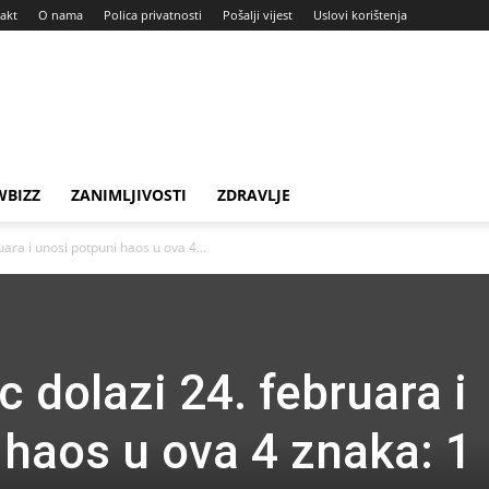
akt
O nama
Polica privatnosti
Pošalji vijest
Uslovi korištenja
BIZZ
ZANIMLJIVOSTI
ZDRAVLJE
ara i unosi potpuni haos u ova 4...
 dolazi 24. februara i
 haos u ova 4 znaka: 1