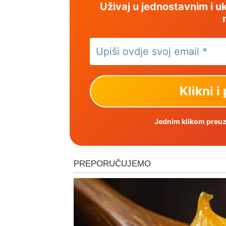
Uživaj u jednostavnim i uk
Jednim klikom preuzm