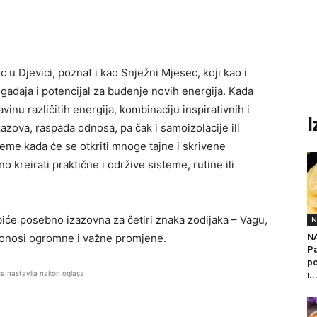
u Djevici, poznat i kao Snježni Mjesec, koji kao i
gađaja i potencijal za buđenje novih energija. Kada
inu različitih energija, kombinaciju inspirativnih i
I
zazova, raspada odnosa, pa čak i samoizolacije ili
jeme kada će se otkriti mnoge tajne i skrivene
no kreirati praktične i održive sisteme, rutine ili
iće posebno izazovna za četiri znaka zodijaka – Vagu,
N
 donosi ogromne i važne promjene.
N
Pa
po
se nastavlja nakon oglasa
i..