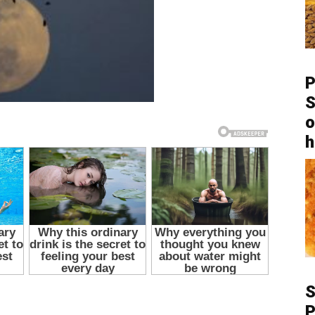
P
S
o
h
P