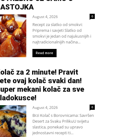
SASTOJKA
August 4, 2026
0
Recept za slatko od smokvi:
Priprema i savjeti Slatko od
smokvi je jedan od najukusnijih i
najtradicionalnijih načina...
Read more
olač za 2 minute! Pravit
ete ovaj kolač svaki dan!
uper mekani kolač za sve
ladokusce!
August 4, 2026
0
Brzi Kolač s Borovnicama: Savršen
Desert za Svaku PrilikuU svijetu
slastica, ponekad su upravo
jednostavni recepti ti...