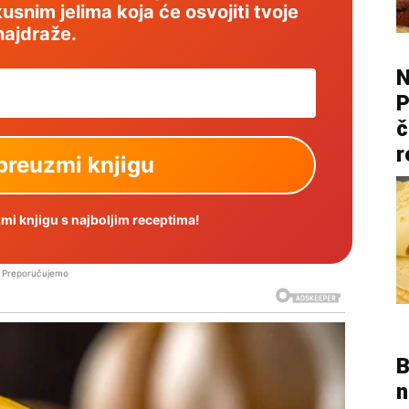
usnim jelima koja će osvojiti tvoje
najdraže.
N
P
č
r
i knjigu s najboljim receptima!
Preporučujemo
B
n