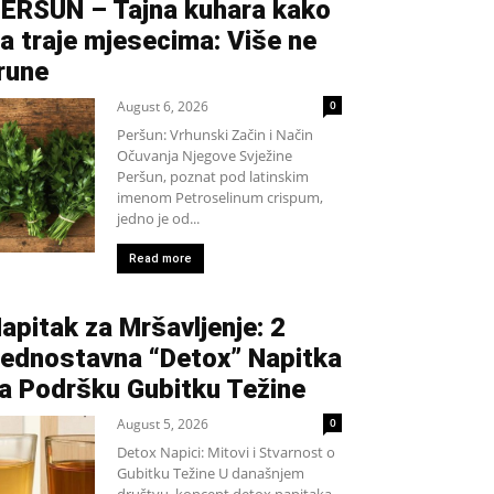
ERŠUN – Tajna kuhara kako
a traje mjesecima: Više ne
rune
August 6, 2026
0
Peršun: Vrhunski Začin i Način
Očuvanja Njegove Svježine
Peršun, poznat pod latinskim
imenom Petroselinum crispum,
jedno je od...
Read more
apitak za Mršavljenje: 2
ednostavna “Detox” Napitka
a Podršku Gubitku Težine
August 5, 2026
0
Detox Napici: Mitovi i Stvarnost o
Gubitku Težine U današnjem
društvu, koncept detox napitaka