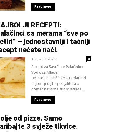
Read more
AJBOLJI RECEPTI:
alačinci sa merama “sve po
etiri” – jednostavniji i tačniji
ecept nećete naći.
August 3, 2026
0
Recept za Savršene Palačinke:
Vodič za Mlade
DomaćicePalačinke su jedan od
najomiljenijih specijaliteta u
domaćinstvima širom svijeta....
Read more
olje od pizze. Samo
aribajte 3 svježe tikvice.