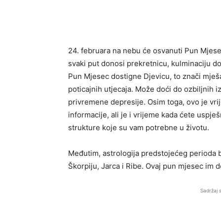
24. februara na nebu će osvanuti Pun Mjesec 
svaki put donosi prekretnicu, kulminaciju do
Pun Mjesec dostigne Djevicu, to znači mješav
poticajnih utjecaja. Može doći do ozbiljnih i
privremene depresije. Osim toga, ovo je vri
informacije, ali je i vrijeme kada ćete uspješ
strukture koje su vam potrebne u životu.
Međutim, astrologija predstojećeg perioda b
Škorpiju, Jarca i Ribe. Ovaj pun mjesec im
Sadržaj 