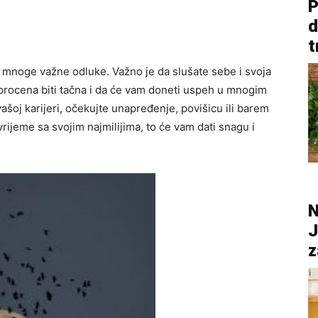
P
d
t
noge važne odluke. Važno je da slušate sebe i svoja
 procena biti tačna i da će vam doneti uspeh u mnogim
vašoj karijeri, očekujte unapređenje, povišicu ili barem
ijeme sa svojim najmilijima, to će vam dati snagu i
N
J
z