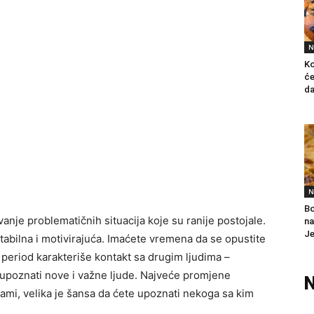
N
Ko
će
da
N
Bo
vanje problematičnih situacija koje su ranije postojale.
na
Je
tabilna i motivirajuća. Imaćete vremena da se opustite
 period karakteriše kontakt sa drugim ljudima –
i upoznati nove i važne ljude. Najveće promjene
N
ami, velika je šansa da ćete upoznati nekoga sa kim