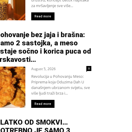
za mršavljenje sve više...
Read more
ohovanje bez jaja i brašna:
amo 2 sastojka, a meso
staje sočno i korica puca od
rskavosti…
August 5, 2026
0
Revolucija u Pohovanju Meso:
Priprema koja Oduzima Dah U
današnjem ubrzanom svijetu, sve
više ljudi traži brza i...
Read more
SLATKO OD SMOKVI…
OTREBNO JE SAMO 3