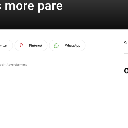
s more pare
S
witter
Pinterest
WhatsApp
asi - Advertisement
O