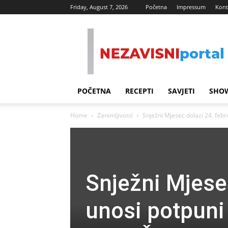
Friday, August 7, 2026
Početna
Impressum
Kont
Nezavisni
Portal
POČETNA
RECEPTI
SAVJETI
SHOW
Home
Zanimljivosti
Snježni Mjesec dolazi 24. febru
Snježni Mjesec
unosi potpuni