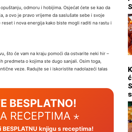
 opuštanju, odmoru i hobijima. Osjećat ćete se kao da
a, a ovo je pravo vrijeme da saslušate sebe i svoje
reset i nova energija kako biste mogli raditi na rastu i
vu, što će vam na kraju pomoći da ostvarite neki hir –
h predmeta o kojima ste dugo sanjali. Osim toga,
K
antične veze. Radujte se i iskoristite nadolazeći talas
ć
S
s
E BESPLATNO!
SA RECEPTIMA ⋆
mi BESPLATNU knjigu s receptima!