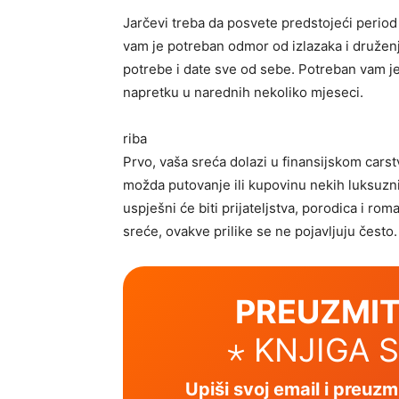
Jarčevi treba da posvete predstojeći period
vam je potreban odmor od izlazaka i druženj
potrebe i date sve od sebe. Potreban vam je 
napretku u narednih nekoliko mjeseci.
riba
Prvo, vaša sreća dolazi u finansijskom carst
možda putovanje ili kupovinu nekih luksuzni
uspješni će biti prijateljstva, porodica i rom
sreće, ovakve prilike se ne pojavljuju često.
PREUZMIT
⋆ KNJIGA 
Upiši svoj email i preuz