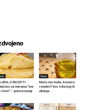
zdvojeno
ovo
Novo
AJBOLJI RECEPTI:
Muče vas muhe, komarci
lačinci sa merama “sve
i insekti? Evo trika koji ih
 četiri” – jednostavniji
uklanja...
.