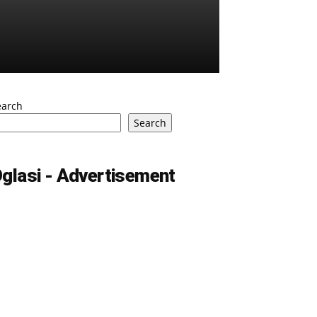
earch
Search
glasi - Advertisement