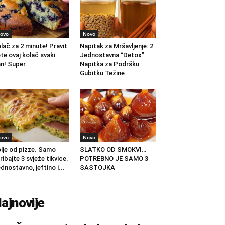
ovo
Novo
lač za 2 minute! Pravit
Napitak za Mršavljenje: 2
te ovaj kolač svaki
Jednostavna “Detox”
n! Super...
Napitka za Podršku
Gubitku Težine
ovo
Novo
lje od pizze. Samo
SLATKO OD SMOKVI…
ribajte 3 svježe tikvice.
POTREBNO JE SAMO 3
dnostavno, jeftino i...
SASTOJKA
ajnovije