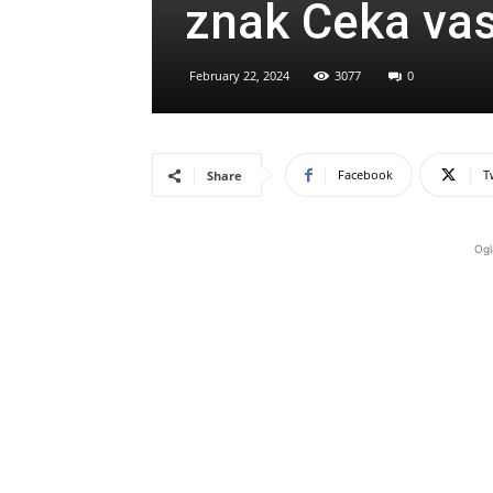
znak Čeka va
February 22, 2024
3077
0
Facebook
T
Share
Ogl