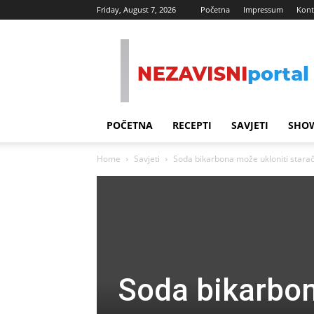
Friday, August 7, 2026
Početna
Impressum
Kont
Nezavisni
Portal
POČETNA
RECEPTI
SAVJETI
SHOW
Home
Savjeti
Soda bikarbona može ukloniti starač
Soda bikarbon