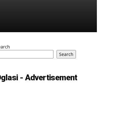
earch
Search
glasi - Advertisement