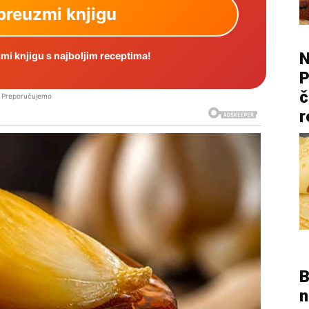
N
i knjigu s najboljim receptima!
P
č
Preporučujemo
r
B
n