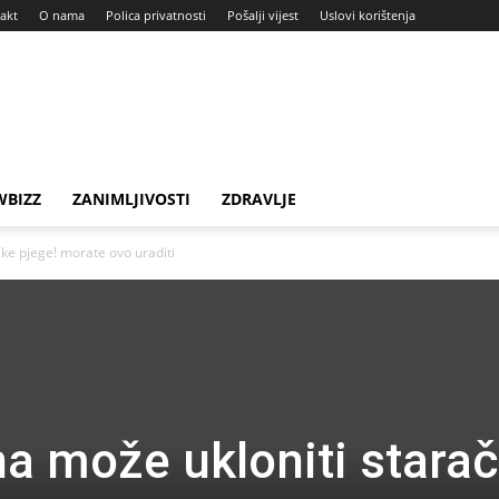
akt
O nama
Polica privatnosti
Pošalji vijest
Uslovi korištenja
BIZZ
ZANIMLJIVOSTI
ZDRAVLJE
ke pjege! morate ovo uraditi
a može ukloniti stara