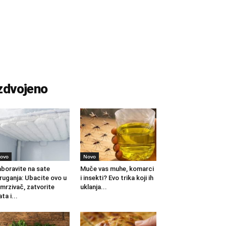
zdvojeno
ovo
Novo
boravite na sate
Muče vas muhe, komarci
ruganja: Ubacite ovo u
i insekti? Evo trika koji ih
mrzivač, zatvorite
uklanja...
ata i...