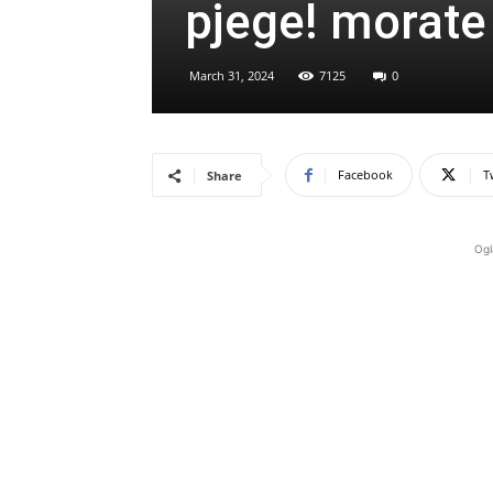
pjege! morate 
March 31, 2024
7125
0
Facebook
T
Share
Ogl