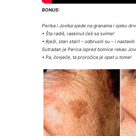
BONUS:
Perika i Jovika sjede na granama i sjeku drve
• Šta radiš, raskinut ćeš sa svime!
• Bježi, stari stari! – odbrusili su – i nastavi
Sutradan je Perica ispred bolnice rekao Jovi
• Pa, čovječe, ta proročica je opet u tome!