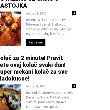
SASTOJKA
August 4, 2026
0
Recept za slatko od smokvi:
Priprema i savjeti Slatko od
smokvi je jedan od najukusnijih i
najtradicionalnijih načina...
Read more
olač za 2 minute! Pravit
ete ovaj kolač svaki dan!
uper mekani kolač za sve
ladokusce!
August 4, 2026
0
Brzi Kolač s Borovnicama: Savršen
Desert za Svaku PrilikuU svijetu
slastica, ponekad su upravo
jednostavni recepti ti...