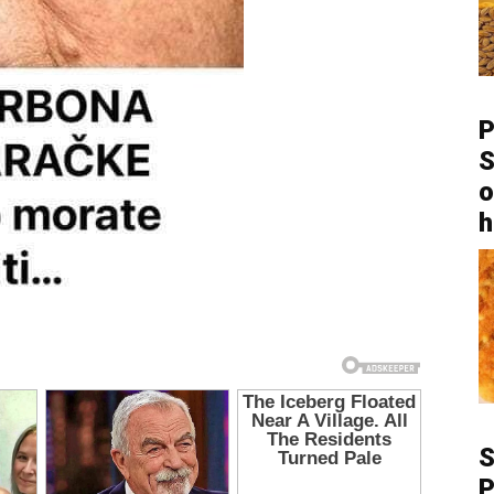
P
S
o
h
P