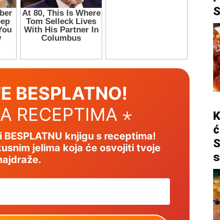
E BESPLATNO!
SA RECEPTIMA ⋆
K
ć
mi BESPLATNU knjigu s receptima!
S
usnim jelima koja će osvojiti tvoje
s
najdraže.