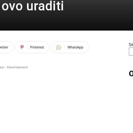
ovo uraditi
S
witter
Pinterest
WhatsApp
asi - Advertisement
O