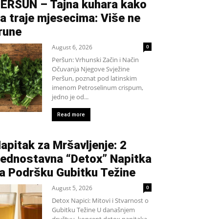
ERŠUN – Tajna kuhara kako
a traje mjesecima: Više ne
rune
August 6, 2026
0
Peršun: Vrhunski Začin i Način
Očuvanja Njegove Svježine
Peršun, poznat pod latinskim
imenom Petroselinum crispum,
jedno je od...
Read more
apitak za Mršavljenje: 2
ednostavna “Detox” Napitka
a Podršku Gubitku Težine
August 5, 2026
0
Detox Napici: Mitovi i Stvarnost o
Gubitku Težine U današnjem
društvu, koncept detox napitaka