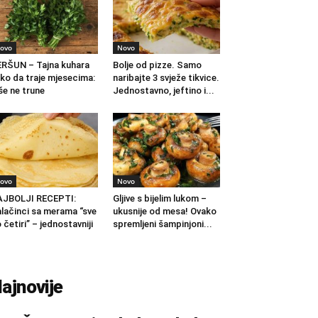
ovo
Novo
RŠUN – Tajna kuhara
Bolje od pizze. Samo
ko da traje mjesecima:
naribajte 3 svježe tikvice.
še ne trune
Jednostavno, jeftino i...
ovo
Novo
AJBOLJI RECEPTI:
Gljive s bijelim lukom –
lačinci sa merama “sve
ukusnije od mesa! Ovako
 četiri” – jednostavniji
spremljeni šampinjoni...
.
ajnovije