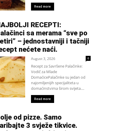
Read more
AJBOLJI RECEPTI:
alačinci sa merama “sve po
etiri” – jednostavniji i tačniji
ecept nećete naći.
August 3, 2026
0
Recept za Savršene Palačinke:
Vodič za Mlade
DomaćicePalačinke su jedan od
najomiljenijih specijaliteta u
domaćinstvima širom svijeta....
Read more
olje od pizze. Samo
aribajte 3 svježe tikvice.