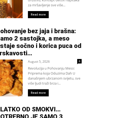
za mršavljenje sve više...
Read more
ohovanje bez jaja i brašna:
amo 2 sastojka, a meso
staje sočno i korica puca od
rskavosti…
August 5, 2026
0
Revolucija u Pohovanju Meso:
Priprema koja Oduzima Dah U
današnjem ubrzanom svijetu, sve
više ljudi traži brza i...
Read more
SLATKO OD SMOKVI…
OTREBNO JE SAMO 3