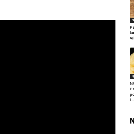
N
PE
ka
Vi
N
N
Pa
po
i..
N