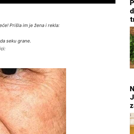
P
d
t
će! Prišla im je žena i rekla:
li da seku grane.
ci:
N
J
z