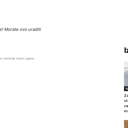
! Morate ovo uraditi
I
se nastavlja nakon oglasa
N
Za
st
za
vr