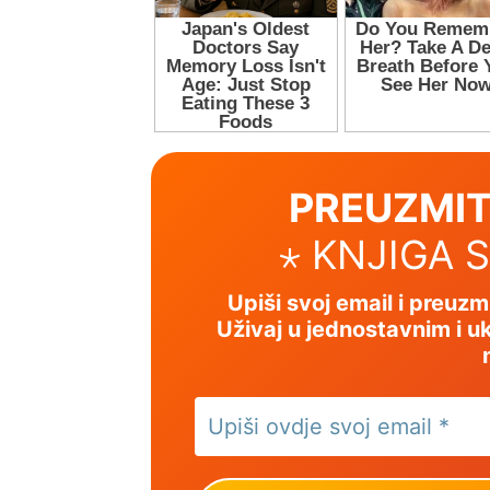
PREUZMIT
⋆ KNJIGA 
Upiši svoj email i preuz
Uživaj u jednostavnim i uk