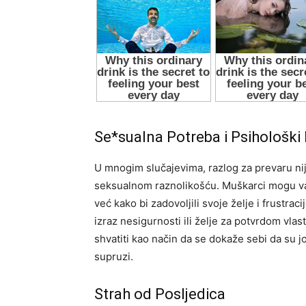
Se*sualna Potreba i Psihološki 
U mnogim slučajevima, razlog za prevaru n
seksualnom raznolikošću. Muškarci mogu var
već kako bi zadovoljili svoje želje i frustra
izraz nesigurnosti ili želje za potvrdom vla
shvatiti kao način da se dokaže sebi da su j
supruzi.
Strah od Posljedica