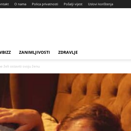
ontakt
O nama
Polica privatnosti
Pošalji vijest
Uslovi korištenja
BIZZ
ZANIMLJIVOSTI
ZDRAVLJE
e želi ostaviti svoju ženu