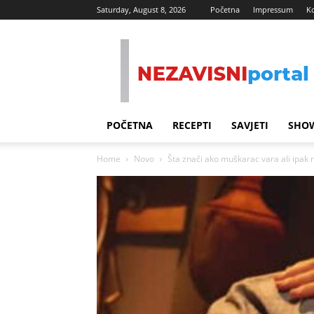
Saturday, August 8, 2026
Početna
Impressum
K
Nezavisni
Portal
POČETNA
RECEPTI
SAVJETI
SHOW
Home
Novo
Šta znači ako muškarac vara ali ipak n