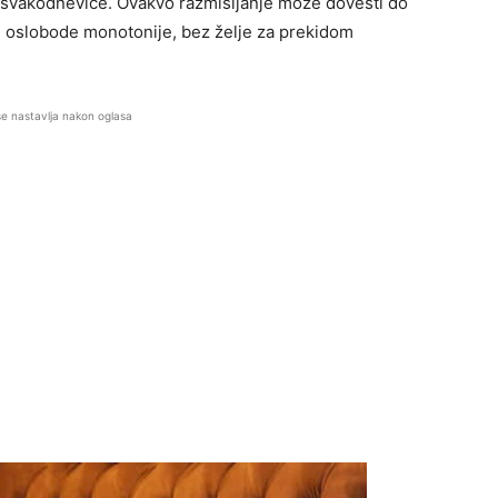
 svakodnevice. Ovakvo razmišljanje može dovesti do
se oslobode monotonije, bez želje za prekidom
se nastavlja nakon oglasa