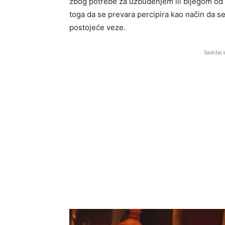
zbog potrebe za uzbuđenjem ili bijegom od
toga da se prevara percipira kao način da 
postojeće veze.
Sadržaj 