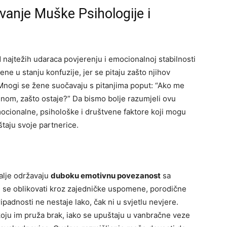
vanje Muške Psihologije i
 najtežih udaraca povjerenju i emocionalnoj stabilnosti
ne u stanju konfuzije, jer se pitaju zašto njihov
. Mnogi se žene suočavaju s pitanjima poput: “Ako me
a mnom, zašto ostaje?” Da bismo bolje razumjeli ovu
emocionalne, psihološke i društvene faktore koji mogu
štaju svoje partnerice.
alje održavaju
duboku emotivnu povezanost
sa
se oblikovati kroz zajedničke uspomene, porodične
ipadnosti ne nestaje lako, čak ni u svjetlu nevjere.
koju im pruža brak, iako se upuštaju u vanbračne veze