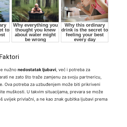
Faktori
ije nužno
nedostatak ljubavi
, već i potreba za
ati ne zato što traže zamjenu za svoju partnericu,
cije. Ova potreba za uzbuđenjem može biti prikriveni
stite muškosti. U takvim situacijama, prevara se može
oš uvijek privlačni, a ne kao znak gubitka ljubavi prema