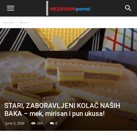
Home
Novo
STARI, ZABORAVLJENI KOLAČ NAŠIH
BAKA – mek, mirisan i pun ukusa!
June 5, 2026
264
0