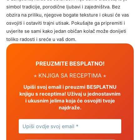
simbol tradicije, porodične ljubavi i zajedništva. Bez
obzira na priliku, njegove bogate teksture i okusi će vas
osvojiti i ostaviti trajni utisak. Pokušajte ga pripremiti i
uvjerite se sami kako jedan običan kolač može donijeti
toliko radosti i sreće u vaš dom.
PREUZMITE BESPLATNO!
⋆ KNJIGA SA RECEPTIMA ⋆
Upiši svoj email i preuzmi BESPLATNU
knjigu s receptima! Uživaj u jednostavnim
i ukusnim jelima koja će osvojiti tvoje
najdraže.