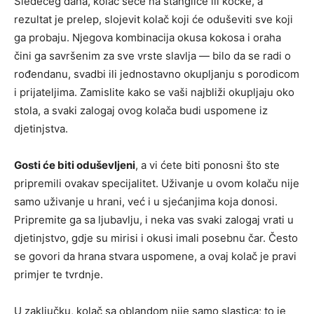
Sledećeg dana, kolač seče na štanglice ili kocke, a
rezultat je prelep, slojevit kolač koji će oduševiti sve koji
ga probaju. Njegova kombinacija okusa kokosa i oraha
čini ga savršenim za sve vrste slavlja — bilo da se radi o
rođendanu, svadbi ili jednostavno okupljanju s porodicom
i prijateljima. Zamislite kako se vaši najbliži okupljaju oko
stola, a svaki zalogaj ovog kolača budi uspomene iz
djetinjstva.
Gosti će biti oduševljeni
, a vi ćete biti ponosni što ste
pripremili ovakav specijalitet. Uživanje u ovom kolaču nije
samo uživanje u hrani, već i u sjećanjima koja donosi.
Pripremite ga sa ljubavlju, i neka vas svaki zalogaj vrati u
djetinjstvo, gdje su mirisi i okusi imali posebnu čar. Često
se govori da hrana stvara uspomene, a ovaj kolač je pravi
primjer te tvrdnje.
U zaključku, kolač sa oblandom nije samo slastica; to je