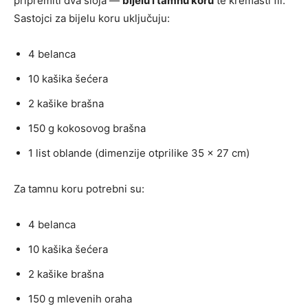
pripremiti dva sloja —
bijelu i tamnu koru
te kremasti fil.
Sastojci za bijelu koru uključuju:
4 belanca
10 kašika šećera
2 kašike brašna
150 g kokosovog brašna
1 list oblande (dimenzije otprilike 35 × 27 cm)
Za tamnu koru potrebni su:
4 belanca
10 kašika šećera
2 kašike brašna
150 g mlevenih oraha