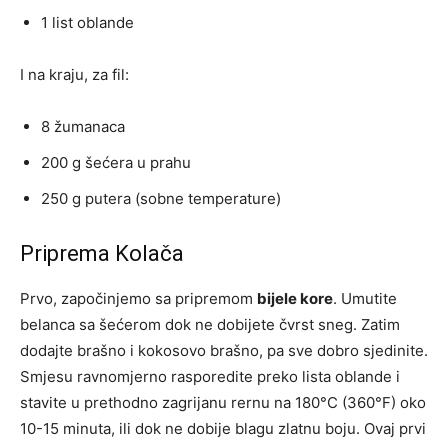
1 list oblande
I na kraju, za fil:
8 žumanaca
200 g šećera u prahu
250 g putera (sobne temperature)
Priprema Kolača
Prvo, započinjemo sa pripremom
bijele kore
. Umutite
belanca sa šećerom dok ne dobijete čvrst sneg. Zatim
dodajte brašno i kokosovo brašno, pa sve dobro sjedinite.
Smjesu ravnomjerno rasporedite preko lista oblande i
stavite u prethodno zagrijanu rernu na 180°C (360°F) oko
10-15 minuta, ili dok ne dobije blagu zlatnu boju. Ovaj prvi