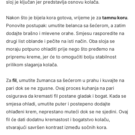
sloj je ključan jer predstavlja osnovu kolača.
Nakon što je bijela kora gotova, vrijeme je za
tamnu koru
.
Ponovite postupak: umutite belanca sa šećerom, a zatim
dodajte brašno i mlevene orahe. Smjesu rasporedite na
drugi list oblande i pečite na isti način. Oba sloja se
moraju potpuno ohladiti prije nego što pređemo na
pripremu kreme, jer će to omogućiti bolju stabilnost
prilikom slaganja kolača.
Za
fil
, umutite žumanca sa šećerom u prahu i kuvajte na
pari dok se ne zgusne. Ovaj proces kuhanja na pari
osigurava da kremasti fil postane gladak i bogat. Kada se
smjesa ohladi, umutite puter i postepeno dodajte
ohlađeni krem, neprestano muteći dok se ne sjedini. Ovaj
fil će dati dodatnu kremastost i bogatstvo kolaču,
stvarajući savršen kontrast između sočnih kora.