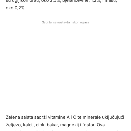
su ugljikohidrati, oko 2,5%, bjelančevine, 1,2%, i masti,
oko 0,2%.
Sadržaj se nastavlja nakon oglasa
Zelena salata sadrži vitamine A i C te minerale uključujući
željezo, kalcij, cink, bakar, magnezij i fosfor. Ova