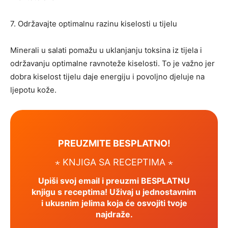
7. Održavajte optimalnu razinu kiselosti u tijelu
Minerali u salati pomažu u uklanjanju toksina iz tijela i
održavanju optimalne ravnoteže kiselosti. To je važno jer
dobra kiselost tijelu daje energiju i povoljno djeluje na
ljepotu kože.
PREUZMITE BESPLATNO!
⋆ KNJIGA SA RECEPTIMA ⋆
Upiši svoj email i preuzmi BESPLATNU
knjigu s receptima! Uživaj u jednostavnim
i ukusnim jelima koja će osvojiti tvoje
najdraže.