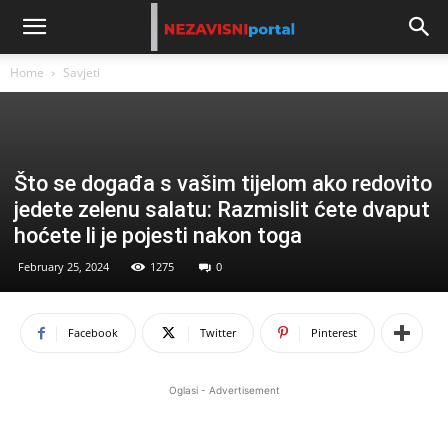
Home
Savjeti
Što se događa s vašim tijelom ako redovito
jedete zelenu salatu: Razmislit ćete dvaput
hoćete li je pojesti nakon toga
February 25, 2024
1275
0
Facebook
Twitter
Pinterest
Oglasi - Advertisement