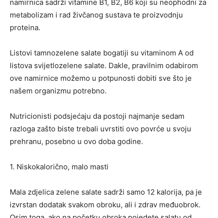
namirnica sadrži vitamine B1, B2, B6 koji su neophodni za
metabolizam i rad živčanog sustava te proizvodnju
proteina.
Listovi tamnozelene salate bogatiji su vitaminom A od
listova svijetlozelene salate. Dakle, pravilnim odabirom
ove namirnice možemo u potpunosti dobiti sve što je
našem organizmu potrebno.
Nutricionisti podsjećaju da postoji najmanje sedam
razloga zašto biste trebali uvrstiti ovo povrće u svoju
prehranu, posebno u ovo doba godine.
1. Niskokalorično, malo masti
Mala zdjelica zelene salate sadrži samo 12 kalorija, pa je
izvrstan dodatak svakom obroku, ali i zdrav međuobrok.
Osim toga, ako na početku obroka pojedete salatu od