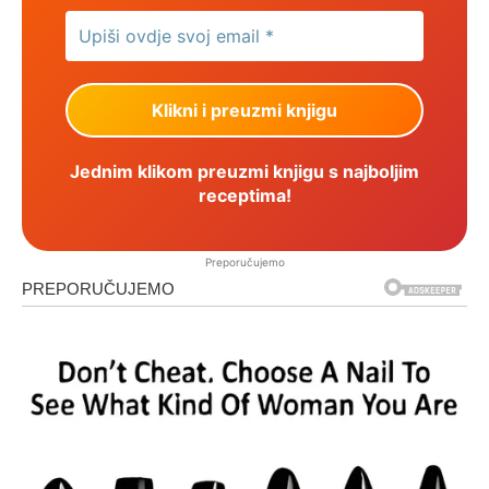
Jednim klikom preuzmi knjigu s najboljim
receptima!
Preporučujemo