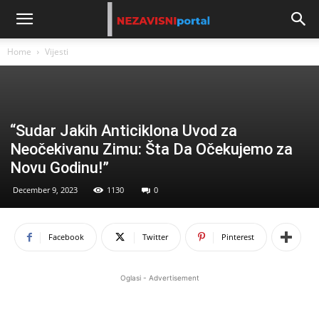
Home
Vijesti
“Sudar Jakih Anticiklona Uvod za
Neočekivanu Zimu: Šta Da Očekujemo za
Novu Godinu!”
December 9, 2023
1130
0
Facebook
Twitter
Pinterest
Oglasi - Advertisement