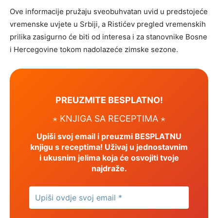
Ove informacije pružaju sveobuhvatan uvid u predstojeće
vremenske uvjete u Srbiji, a Ristićev pregled vremenskih
prilika zasigurno će biti od interesa i za stanovnike Bosne
i Hercegovine tokom nadolazeće zimske sezone.
PREUZMITE BESPLATNO!
⋆ KNJIGA SA RECEPTIMA ⋆
Upiši svoj email i preuzmi BESPLATNU
knjigu s receptima! Uživaj u jednostavnim
i ukusnim jelima koja će osvojiti tvoje
najdraže.