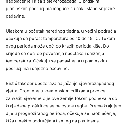
naoblačenje i kiša s sjeverozapada. U brdskim i
planinskim područjima moguće su čak i slabe snježne
padavine.
Ulaskom u početak narednog tjedna, u većini područja
očekuje se porast temperatura od 10 do 15 °C. Tokom
ovog perioda može doći do kraćih perioda kiše. Do
srijede će doći do povećanja naoblake i sniženja
temperatura. Očekuju se padavine, a u planinskim
područjima i snježne padavine.
Ristić također upozorava na jačanje sjeverozapadnog
vjetra. Promjene u vremenskim prilikama prvo će
zahvatiti sjeverne dijelove zemlje tokom podneva, a do
kraja dana proširit će se na ostale regije. Prema krajnjem
dijelu prognoziranog perioda, očekuje se naoblačenje,
kiša u nekim područjima i snijeg na planinama.