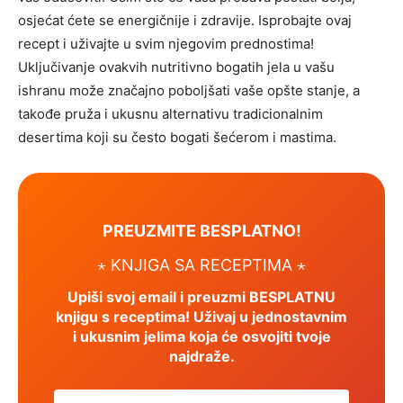
osjećat ćete se energičnije i zdravije. Isprobajte ovaj
recept i uživajte u svim njegovim prednostima!
Uključivanje ovakvih nutritivno bogatih jela u vašu
ishranu može značajno poboljšati vaše opšte stanje, a
takođe pruža i ukusnu alternativu tradicionalnim
desertima koji su često bogati šećerom i mastima.
PREUZMITE BESPLATNO!
⋆ KNJIGA SA RECEPTIMA ⋆
Upiši svoj email i preuzmi BESPLATNU
knjigu s receptima! Uživaj u jednostavnim
i ukusnim jelima koja će osvojiti tvoje
najdraže.