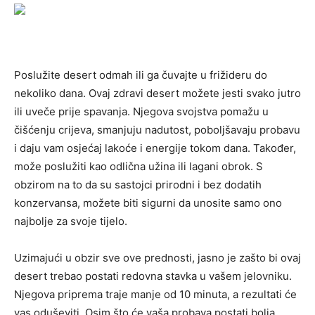
Poslužite desert odmah ili ga čuvajte u frižideru do
nekoliko dana. Ovaj zdravi desert možete jesti svako jutro
ili uveče prije spavanja. Njegova svojstva pomažu u
čišćenju crijeva, smanjuju nadutost, poboljšavaju probavu
i daju vam osjećaj lakoće i energije tokom dana. Također,
može poslužiti kao odlična užina ili lagani obrok. S
obzirom na to da su sastojci prirodni i bez dodatih
konzervansa, možete biti sigurni da unosite samo ono
najbolje za svoje tijelo.
Uzimajući u obzir sve ove prednosti, jasno je zašto bi ovaj
desert trebao postati redovna stavka u vašem jelovniku.
Njegova priprema traje manje od 10 minuta, a rezultati će
vas oduševiti. Osim što će vaša probava postati bolja,