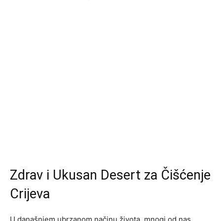
Zdrav i Ukusan Desert za Čišćenje
Crijeva
U današnjem ubrzanom načinu života, mnogi od nas