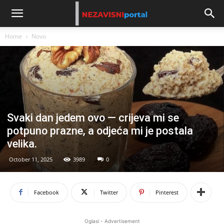
Home
Novo
Svaki dan jedem ovo — crijeva mi se
potpuno prazne, a odjeća mi je postala
velika.
October 11, 2025
3989
0
Facebook
Twitter
Pinterest
Oglasi - Advertisement