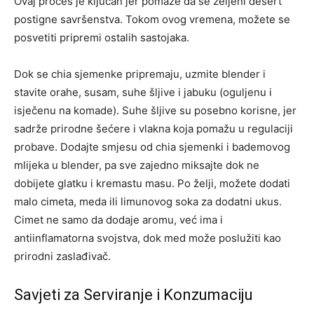
Ovaj proces je ključan jer pomaže da se željeni desert
postigne savršenstva. Tokom ovog vremena, možete se
posvetiti pripremi ostalih sastojaka.
Dok se chia sjemenke pripremaju, uzmite blender i
stavite orahe, susam, suhe šljive i jabuku (oguljenu i
isječenu na komade). Suhe šljive su posebno korisne, jer
sadrže prirodne šećere i vlakna koja pomažu u regulaciji
probave. Dodajte smjesu od chia sjemenki i bademovog
mlijeka u blender, pa sve zajedno miksajte dok ne
dobijete glatku i kremastu masu. Po želji, možete dodati
malo cimeta, meda ili limunovog soka za dodatni ukus.
Cimet ne samo da dodaje aromu, već ima i
antiinflamatorna svojstva, dok med može poslužiti kao
prirodni zaslađivač.
Savjeti za Serviranje i Konzumaciju