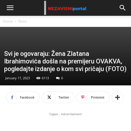
Home
Novo
Svi je ogovaraju: Žena Zlatana
Ibrahimovića došla na premijeru OVAKVA,
pogledajte izdanje o kom svi pričaju (FOTO)
January 17, 2023
6113
0
Facebook
Twitter
Pinterest
Oglasi - Advertisement