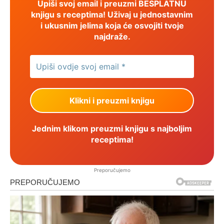
Upiši svoj email i preuzmi BESPLATNU
knjigu s receptima! Uživaj u jednostavnim
i ukusnim jelima koja će osvojiti tvoje
najdraže.
Jednim klikom preuzmi knjigu s najboljim
receptima!
Preporučujemo