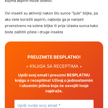
kojima aspirin može oštetiti.
Ovi insekti su aktivniji nakon što sunce “ljubi” biljke, pa
ako ćete koristiti aspirin, najbolje ga je nanijeti
prvenstveno na sobne biljke ili prije izlaska sunca kako
biste zaštitili pčele i druge insekte
PREUZMITE BESPLATNO!
⋆ KNJIGA SA RECEPTIMA ⋆
Upiši svoj email i preuzmi BESPLATNU
knjigu s receptima! Uživaj u jednostavnim
i ukusnim jelima koja će osvojiti tvoje
najdraže.