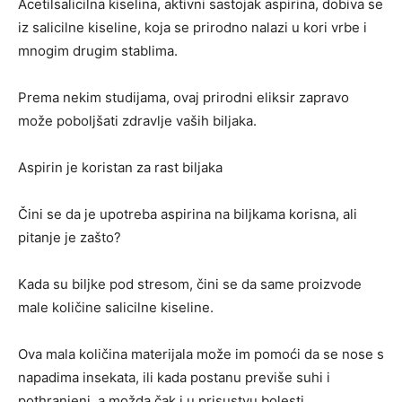
Acetilsalicilna kiselina, aktivni sastojak aspirina, dobiva se
iz salicilne kiseline, koja se prirodno nalazi u kori vrbe i
mnogim drugim stablima.
Prema nekim studijama, ovaj prirodni eliksir zapravo
može poboljšati zdravlje vaših biljaka.
Aspirin je koristan za rast biljaka
Čini se da je upotreba aspirina na biljkama korisna, ali
pitanje je zašto?
Kada su biljke pod stresom, čini se da same proizvode
male količine salicilne kiseline.
Ova mala količina materijala može im pomoći da se nose s
napadima insekata, ili kada postanu previše suhi i
pothranjeni, a možda čak i u prisustvu bolesti.