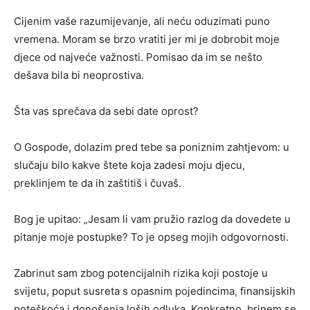
Cijenim vaše razumijevanje, ali neću oduzimati puno
vremena. Moram se brzo vratiti jer mi je dobrobit moje
djece od najveće važnosti. Pomisao da im se nešto
dešava bila bi neoprostiva.
Šta vas sprečava da sebi date oprost?
O Gospode, dolazim pred tebe sa poniznim zahtjevom: u
slučaju bilo kakve štete koja zadesi moju djecu,
preklinjem te da ih zaštitiš i čuvaš.
Bog je upitao: „Jesam li vam pružio razlog da dovedete u
pitanje moje postupke? To je opseg mojih odgovornosti.
Zabrinut sam zbog potencijalnih rizika koji postoje u
svijetu, poput susreta s opasnim pojedincima, finansijskih
poteškoća i donošenja loših odluka. Konkretno, brinem se