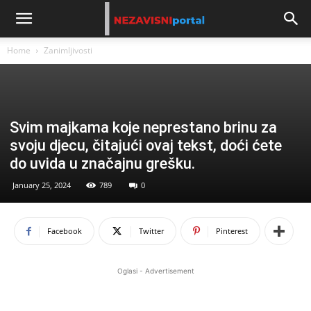
Home
Zanimljivosti
Svim majkama koje neprestano brinu za
svoju djecu, čitajući ovaj tekst, doći ćete
do uvida u značajnu grešku.
January 25, 2024
789
0
Facebook
Twitter
Pinterest
Oglasi - Advertisement