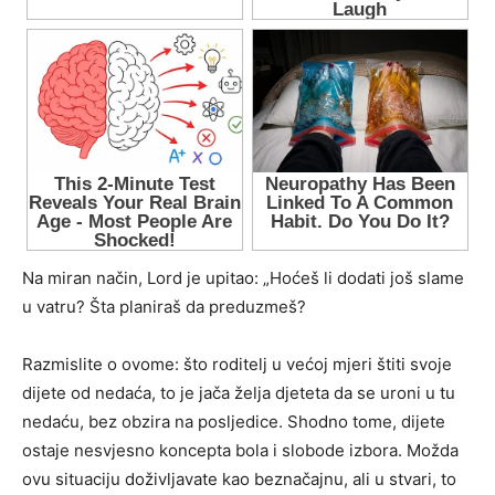
Na miran način, Lord je upitao: „Hoćeš li dodati još slame
u vatru? Šta planiraš da preduzmeš?
Razmislite o ovome: što roditelj u većoj mjeri štiti svoje
dijete od nedaća, to je jača želja djeteta da se uroni u tu
nedaću, bez obzira na posljedice. Shodno tome, dijete
ostaje nesvjesno koncepta bola i slobode izbora. Možda
ovu situaciju doživljavate kao beznačajnu, ali u stvari, to