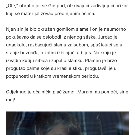
„Gle,“ obratio joj se Gospod, otkrivajući zadivljujući prizor
koji se materijalizovao pred njenim očima.
Njen sin je bio okružen gomilom slame i on je neumorno
pokušavao da se oslobodi iz njenog stiska. Jurcao je
unaokolo, razbacujući slamu za sobom, spuštajući se u
stanje beznađa, a zatim izbijajući u bijes. Na kraju je
izvadio kutiju šibica i zapalio slamku. Plamen je brzo
progutao palme koje su krasile sliku, progutavši je u
potpunosti u kratkom vremenskom periodu.
Odjeknuo je očajnički plač žene: „Moram mu pomoći, sine
moj!