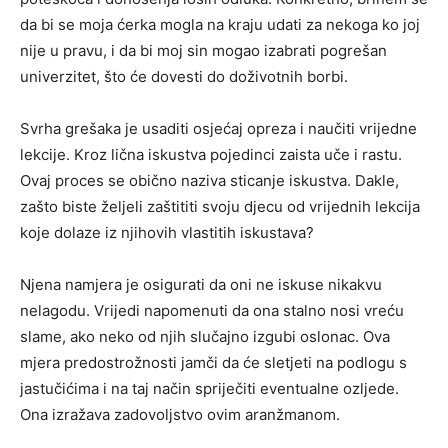
da bi se moja ćerka mogla na kraju udati za nekoga ko joj
nije u pravu, i da bi moj sin mogao izabrati pogrešan
univerzitet, što će dovesti do doživotnih borbi.
Svrha grešaka je usaditi osjećaj opreza i naučiti vrijedne
lekcije. Kroz lična iskustva pojedinci zaista uče i rastu.
Ovaj proces se obično naziva sticanje iskustva. Dakle,
zašto biste željeli zaštititi svoju djecu od vrijednih lekcija
koje dolaze iz njihovih vlastitih iskustava?
Njena namjera je osigurati da oni ne iskuse nikakvu
nelagodu. Vrijedi napomenuti da ona stalno nosi vreću
slame, ako neko od njih slučajno izgubi oslonac. Ova
mjera predostrožnosti jamči da će sletjeti na podlogu s
jastučićima i na taj način spriječiti eventualne ozljede.
Ona izražava zadovoljstvo ovim aranžmanom.