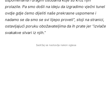
uspomenama i dragim osobama koje su kroz njih
prolazile. Pa smo došli na ideju da izgradimo vječni tunel
ovdje gdje ćemo dijeliti naše prekrasne uspomene i
nadamo se da smo se svi lijepo proveli”, stoji na stranici,
ostavljajući poruku obožavateljima da ih prate jer “izvlače
svakakve stvari iz njih.”
Sadržaj se nastavlja nakon oglasa