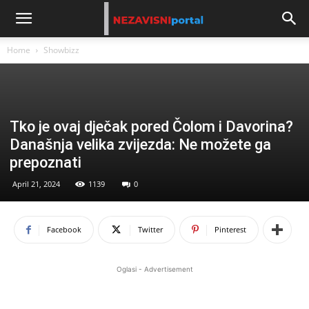
Home
Showbizz
Tko je ovaj dječak pored Čolom i Davorina?
Današnja velika zvijezda: Ne možete ga
prepoznati
April 21, 2024
1139
0
Facebook
Twitter
Pinterest
Oglasi - Advertisement