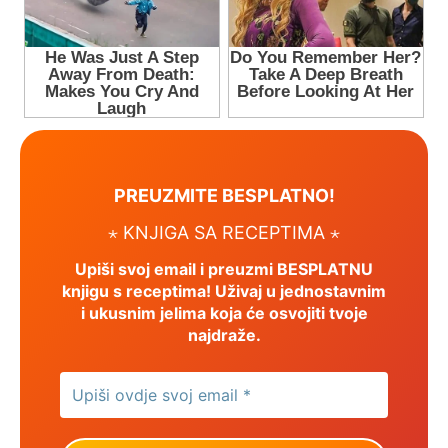
PREUZMITE BESPLATNO!
⋆ KNJIGA SA RECEPTIMA ⋆
Upiši svoj email i preuzmi BESPLATNU
knjigu s receptima! Uživaj u jednostavnim
i ukusnim jelima koja će osvojiti tvoje
najdraže.