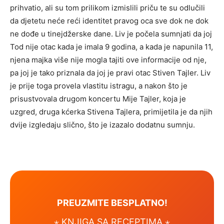
prihvatio, ali su tom prilikom izmislili priču te su odlučili
da djetetu neće reći identitet pravog oca sve dok ne dok
ne dođe u tinejdžerske dane. Liv je počela sumnjati da joj
Tod nije otac kada je imala 9 godina, a kada je napunila 11,
njena majka više nije mogla tajiti ove informacije od nje,
pa joj je tako priznala da joj je pravi otac Stiven Tajler. Liv
je prije toga provela vlastitu istragu, a nakon što je
prisustvovala drugom koncertu Mije Tajler, koja je
uzgred, druga kćerka Stivena Tajlera, primijetila je da njih
dvije izgledaju slično, što je izazalo dodatnu sumnju.
PREUZMITE BESPLATNO!
⋆ KNJIGA SA RECEPTIMA ⋆