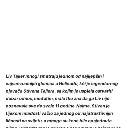
Liv Tajler mnogi smatraju jednom od najljepših i
najsenzualnijih glumica u Holivudu, kći je legendarnog
pjevača Stivena Tejlera, sa kojim je uspjela ostvariti
dobar odnos, međutim, malo tko zna da ga Liv nije
poznavala sve do svoje 11 godine. Naime, Stiven je
tijekom mladosti važio za jednog od najatraktivnijih
ličnosti na svijetu, a mnoge su žene bile opsjednute