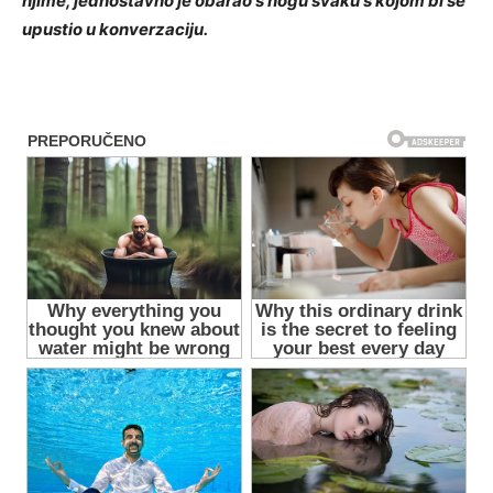
njime, jednostavno je obarao s nogu svaku s kojom bi se
upustio u konverzaciju.