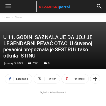
Home
Novo
U 11. GODINI SAZNALA JE DA JOJ JE
LEGENDARNI PEVAČ OTAC: U čuvenoj
pevačici prepoznala je SESTRU i tako
otkrila ISTINU
January 3, 2023
2608
0
Facebook
Twitter
Pinterest
Oglasi - Advertisement