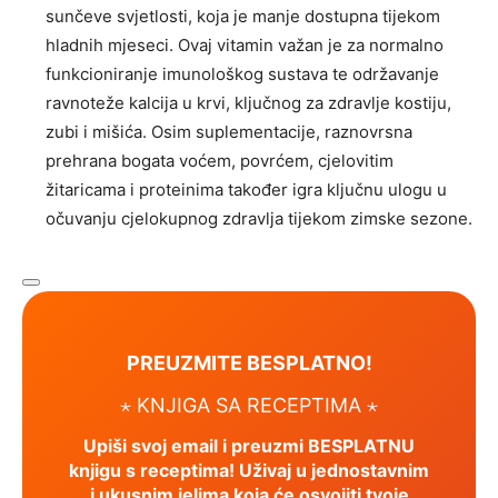
sunčeve svjetlosti, koja je manje dostupna tijekom
hladnih mjeseci. Ovaj vitamin važan je za normalno
funkcioniranje imunološkog sustava te održavanje
ravnoteže kalcija u krvi, ključnog za zdravlje kostiju,
zubi i mišića. Osim suplementacije, raznovrsna
prehrana bogata voćem, povrćem, cjelovitim
žitaricama i proteinima također igra ključnu ulogu u
očuvanju cjelokupnog zdravlja tijekom zimske sezone.
PREUZMITE BESPLATNO!
⋆ KNJIGA SA RECEPTIMA ⋆
Upiši svoj email i preuzmi BESPLATNU
knjigu s receptima! Uživaj u jednostavnim
i ukusnim jelima koja će osvojiti tvoje