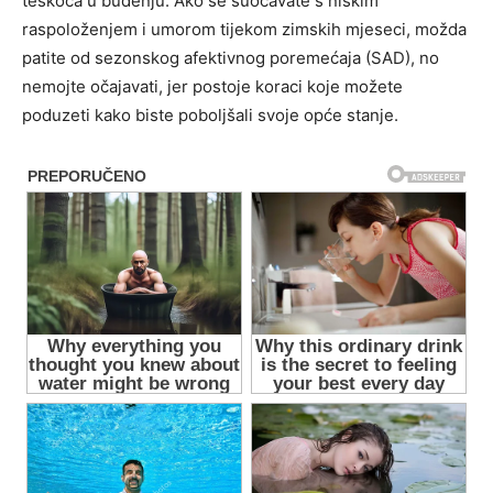
teškoća u buđenju. Ako se suočavate s niskim
raspoloženjem i umorom tijekom zimskih mjeseci, možda
patite od sezonskog afektivnog poremećaja (SAD), no
nemojte očajavati, jer postoje koraci koje možete
poduzeti kako biste poboljšali svoje opće stanje.