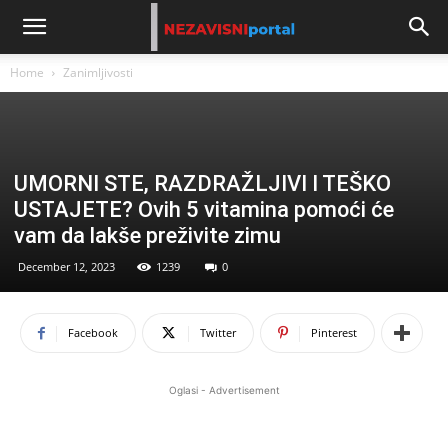
Home
Zanimljivosti
UMORNI STE, RAZDRAŽLJIVI I TEŠKO
USTAJETE? Ovih 5 vitamina pomoći će
vam da lakše preživite zimu
December 12, 2023
1239
0
Facebook
Twitter
Pinterest
Oglasi - Advertisement