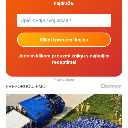
najdraže.
Jednim klikom preuzmi knjigu s najboljim
receptima!
Preporučujemo