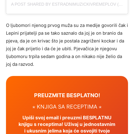
A POST SHARED BY ESTRADNIMUZICKIVREMEPLOV (@ESTRADNIMUZICKIVREMEPLOV)
O ljubomori njenog prvog muža su za medije govorili čak i
Lepini prijatelji pa se tako saznalo da joj je on branio da
pjeva, da je on krivac što je postala zagriženi kockar i da
joj je čak prijetio i da će je ubiti. Pjevačica je njegovu
ljubomoru trpila sedam godina a on nikako nije želio da
joj da razvod.
PREUZMITE BESPLATNO!
⋆ KNJIGA SA RECEPTIMA ⋆
Upiši svoj email i preuzmi BESPLATNU
knjigu s receptima! Uživaj u jednostavnim
i ukusnim jelima koja će osvojiti tvoje