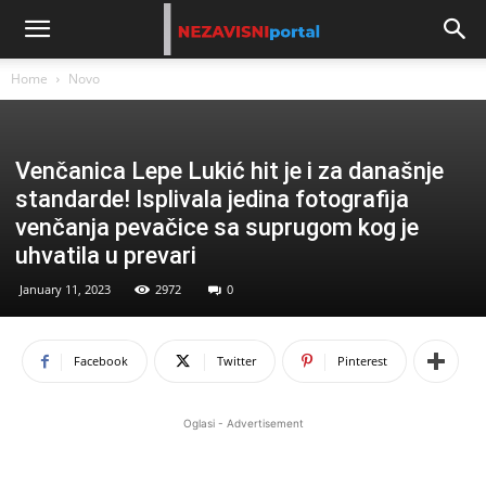
Home
Novo
Venčanica Lepe Lukić hit je i za današnje
standarde! Isplivala jedina fotografija
venčanja pevačice sa suprugom kog je
uhvatila u prevari
January 11, 2023
2972
0
Facebook
Twitter
Pinterest
Oglasi - Advertisement