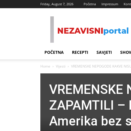
Friday, August 7, 2026
Početna
Impressum
Kont
Nezavisni
Portal
POČETNA
RECEPTI
SAVJETI
SHOW
Home
Vijesti
VREMENSKE NEPOGODE KAKVE NISU ZA
VREMENSKE 
ZAPAMTILI –
Amerika bez st