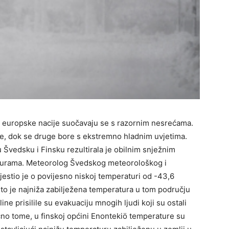
, europske nacije suočavaju se s razornim nesrećama.
e, dok se druge bore s ekstremno hladnim uvjetima.
u Švedsku i Finsku rezultirala je obilnim snježnim
turama. Meteorolog Švedskog meteorološkog i
ijestio je o povijesno niskoj temperaturi od -43,6
što je najniža zabilježena temperatura u tom području
e prisilile su evakuaciju mnogih ljudi koji su ostali
lično tome, u finskoj općini Enontekiö temperature su