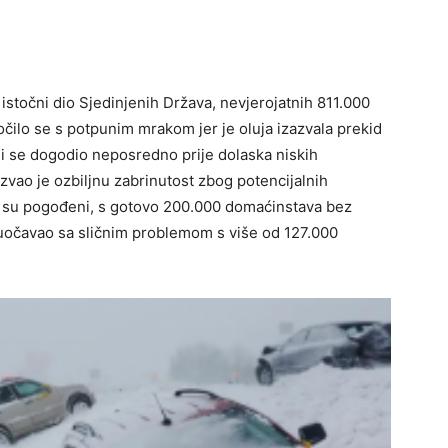
istočni dio Sjedinjenih Država, nevjerojatnih 811.000
čilo se s potpunim mrakom jer je oluja izazvala prekid
oji se dogodio neposredno prije dolaska niskih
zvao je ozbiljnu zabrinutost zbog potencijalnih
e su pogođeni, s gotovo 200.000 domaćinstava bez
suočavao sa sličnim problemom s više od 127.000