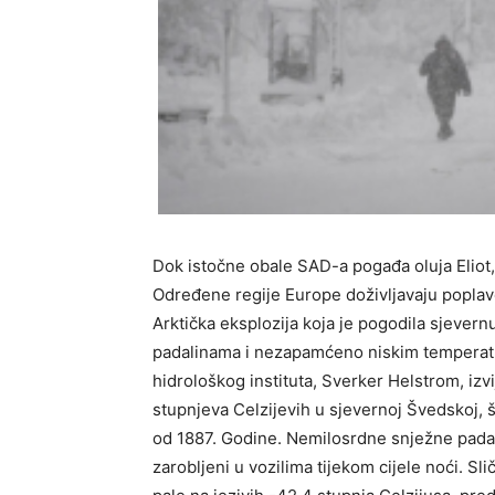
Dok istočne obale SAD-a pogađa oluja Eliot
Određene regije Europe doživljavaju poplav
Arktička eksplozija koja je pogodila sjevern
padalinama i nezapamćeno niskim tempera
hidrološkog instituta, Sverker Helstrom, izv
stupnjeva Celzijevih u sjevernoj Švedskoj, 
od 1887. Godine. Nemilosrdne snježne padalin
zarobljeni u vozilima tijekom cijele noći. S