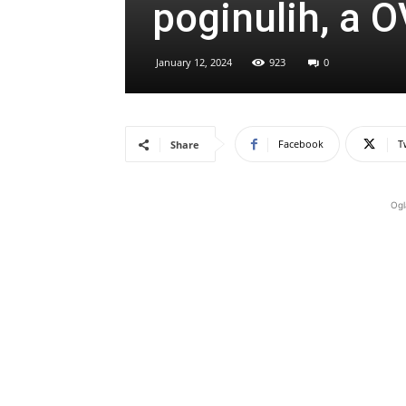
poginulih, a
January 12, 2024
923
0
Facebook
T
Share
Ogl