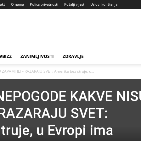
akt
O nama
Polica privatnosti
Pošalji vijest
Uslovi korištenja
BIZZ
ZANIMLJIVOSTI
ZDRAVLJE
PAMTILI – RAZARAJU SVET: Amerika bez struje, u...
NEPOGODE KAKVE NIS
 RAZARAJU SVET:
ruje, u Evropi ima