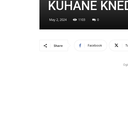
KUHANE KNE
May 2, 2024
1103
0
Facebook
T
Share
Ogl