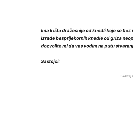
Ima li išta dražesnije od knedli koje se be
izrade besprijekornih knedle od griza neo
dozvolite mi da vas vodim na putu stvaranj
Sastojci:
Sadržaj 