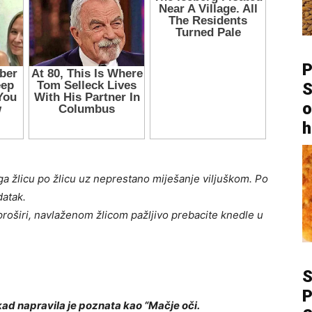
P
S
o
h
a žlicu po žlicu uz neprestano miješanje viljuškom. Po
datak.
proširi, navlaženom žlicom pažljivo prebacite knedle u
P
kad napravila je poznata kao “Mačje oči.