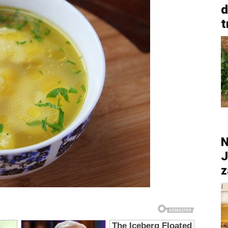
d
t
N
J
z