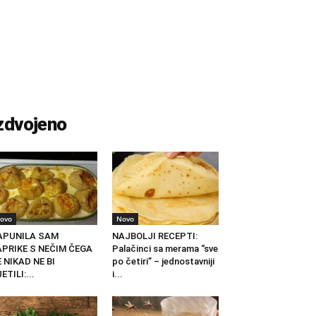
zdvojeno
ovo
Novo
APUNILA SAM
NAJBOLJI RECEPTI:
APRIKE S NEČIM ČEGA
Palačinci sa merama “sve
 NIKAD NE BI
po četiri” – jednostavniji
ETILI:...
i...