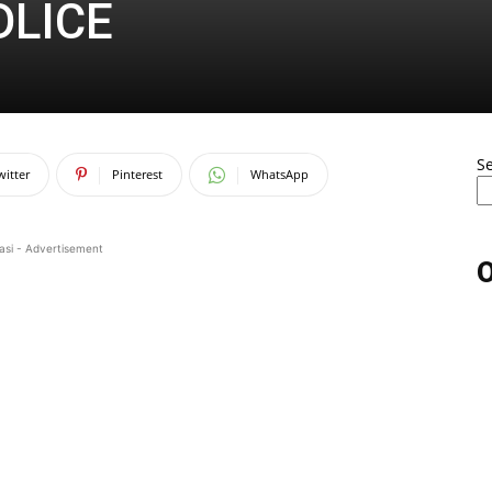
DLICE
S
witter
Pinterest
WhatsApp
asi - Advertisement
O