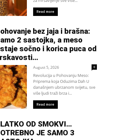
za mršavljenje sve više...
Read more
ohovanje bez jaja i brašna:
amo 2 sastojka, a meso
staje sočno i korica puca od
rskavosti…
August 5, 2026
0
Revolucija u Pohovanju Meso:
Priprema koja Oduzima Dah U
današnjem ubrzanom svijetu, sve
više ljudi traži brza i...
Read more
SLATKO OD SMOKVI…
OTREBNO JE SAMO 3