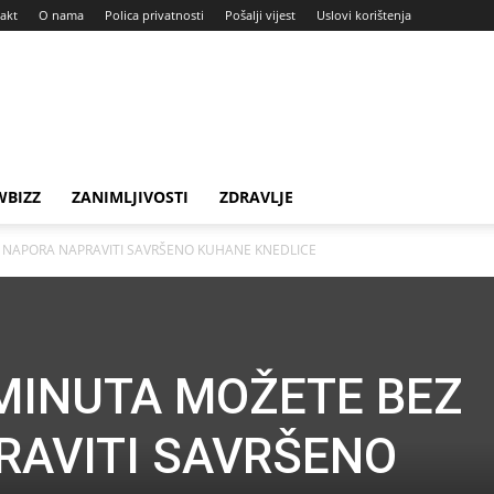
akt
O nama
Polica privatnosti
Pošalji vijest
Uslovi korištenja
BIZZ
ZANIMLJIVOSTI
ZDRAVLJE
 NAPORA NAPRAVITI SAVRŠENO KUHANE KNEDLICE
MINUTA MOŽETE BEZ
RAVITI SAVRŠENO