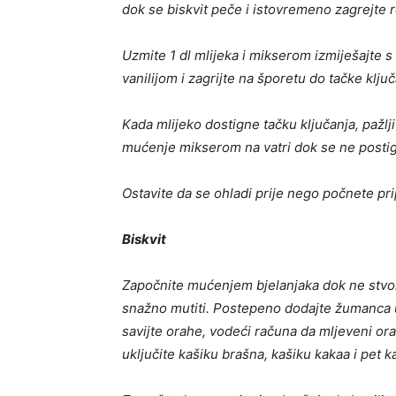
dok se biskvit peče i istovremeno zagrejte 
Uzmite 1 dl mlijeka i mikserom izmiješajte 
vanilijom i zagrijte na šporetu do tačke klju
Kada mlijeko dostigne tačku ključanja, pažl
mućenje mikserom na vatri dok se ne postign
Ostavite da se ohladi prije nego počnete pri
Biskvit
Započnite mućenjem bjelanjaka dok ne stvore
snažno mutiti. Postepeno dodajte žumanca u
savijte orahe, vodeći računa da mljeveni oras
uključite kašiku brašna, kašiku kakaa i pet 