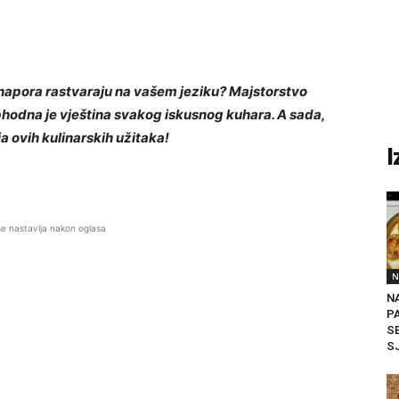
z napora rastvaraju na vašem jeziku? Majstorstvo
phodna je vještina svakog iskusnog kuhara. A sada,
a ovih kulinarskih užitaka!
I
se nastavlja nakon oglasa
N
N
P
SE
SJ