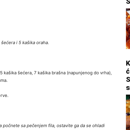
a šećera i 5 kašika oraha.
K
ć
 5 kašika šećera, 7 kašika brašna (napunjenog do vrha),
S
ama.
s
erve.
 počnete sa pečenjem fila, ostavite ga da se ohladi