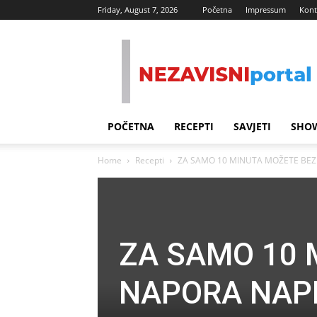
Friday, August 7, 2026
Početna
Impressum
Kont
Nezavisni
Portal
POČETNA
RECEPTI
SAVJETI
SHOW
Home
Recepti
ZA SAMO 10 MINUTA MOŽETE BEZ
ZA SAMO 10 
NAPORA NAP