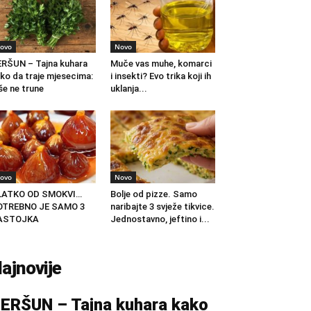
ovo
Novo
RŠUN – Tajna kuhara
Muče vas muhe, komarci
ko da traje mjesecima:
i insekti? Evo trika koji ih
še ne trune
uklanja...
ovo
Novo
LATKO OD SMOKVI…
Bolje od pizze. Samo
OTREBNO JE SAMO 3
naribajte 3 svježe tikvice.
ASTOJKA
Jednostavno, jeftino i...
ajnovije
ERŠUN – Tajna kuhara kako