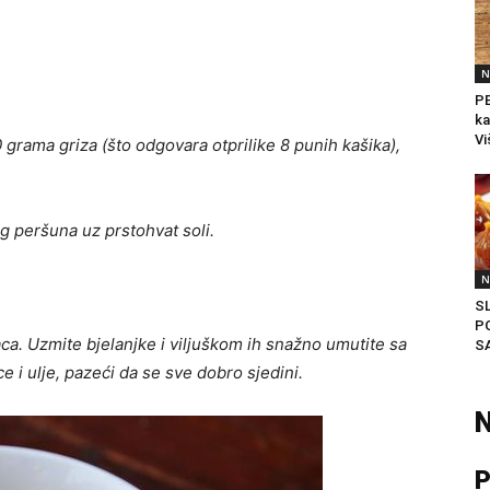
N
PE
ka
Vi
grama griza (što odgovara otprilike 8 punih kašika),
g peršuna uz prstohvat soli.
N
S
P
a. Uzmite bjelanjke i viljuškom ih snažno umutite sa
S
 i ulje, pazeći da se sve dobro sjedini.
N
P