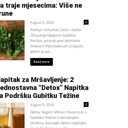
a traje mjesecima: Više ne
rune
August 6, 2026
0
Peršun: Vrhunski Začin i Način
Očuvanja Njegove Svježine
Peršun, poznat pod latinskim
imenom Petroselinum crispum,
jedno je od...
Read more
apitak za Mršavljenje: 2
ednostavna “Detox” Napitka
a Podršku Gubitku Težine
August 5, 2026
0
Detox Napici: Mitovi i Stvarnost o
Gubitku Težine U današnjem
društvu, koncept detox napitaka