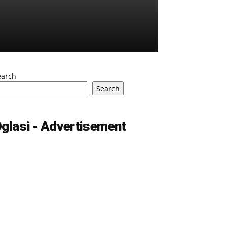
earch
Search
glasi - Advertisement