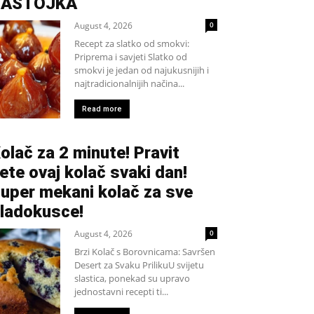
SASTOJKA
August 4, 2026
0
Recept za slatko od smokvi:
Priprema i savjeti Slatko od
smokvi je jedan od najukusnijih i
najtradicionalnijih načina...
Read more
olač za 2 minute! Pravit
ete ovaj kolač svaki dan!
uper mekani kolač za sve
ladokusce!
August 4, 2026
0
Brzi Kolač s Borovnicama: Savršen
Desert za Svaku PrilikuU svijetu
slastica, ponekad su upravo
jednostavni recepti ti...