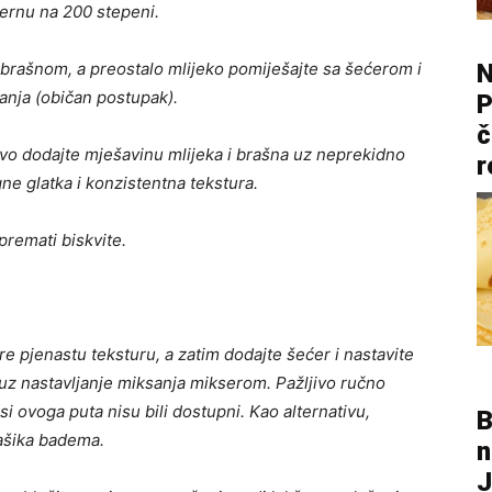
rernu na 200 stepeni.
N
s brašnom, a preostalo mlijeko pomiješajte sa šećerom i
čanja (običan postupak).
P
č
jivo dodajte mješavinu mlijeka i brašna uz neprekidno
r
e glatka i konzistentna tekstura.
premati biskvite.
 pjenastu teksturu, a zatim dodajte šećer i nastavite
z nastavljanje miksanja mikserom. Pažljivo ručno
i ovoga puta nisu bili dostupni. Kao alternativu,
B
kašika badema.
n
J