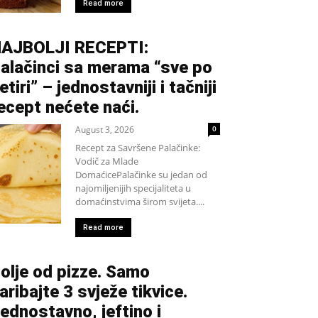
Read more
AJBOLJI RECEPTI:
alačinci sa merama “sve po
etiri” – jednostavniji i tačniji
ecept nećete naći.
August 3, 2026
0
Recept za Savršene Palačinke:
Vodič za Mlade
DomaćicePalačinke su jedan od
najomiljenijih specijaliteta u
domaćinstvima širom svijeta....
Read more
olje od pizze. Samo
aribajte 3 svježe tikvice.
ednostavno, jeftino i