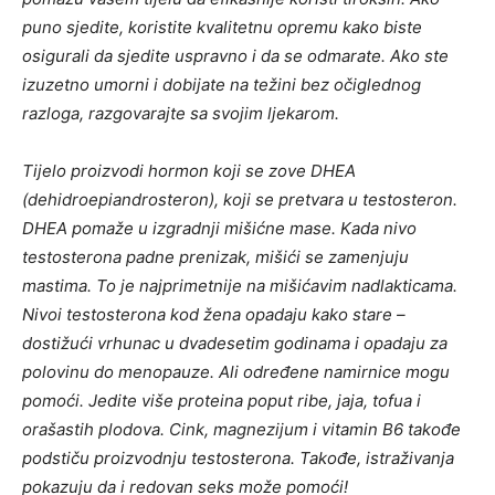
puno sjedite, koristite kvalitetnu opremu kako biste
osigurali da sjedite uspravno i da se odmarate. Ako ste
izuzetno umorni i dobijate na težini bez očiglednog
razloga, razgovarajte sa svojim ljekarom.
Tijelo proizvodi hormon koji se zove DHEA
(dehidroepiandrosteron), koji se pretvara u testosteron.
DHEA pomaže u izgradnji mišićne mase. Kada nivo
testosterona padne prenizak, mišići se zamenjuju
mastima. To je najprimetnije na mišićavim nadlakticama.
Nivoi testosterona kod žena opadaju kako stare –
dostižući vrhunac u dvadesetim godinama i opadaju za
polovinu do menopauze. Ali određene namirnice mogu
pomoći. Jedite više proteina poput ribe, jaja, tofua i
orašastih plodova. Cink, magnezijum i vitamin B6 takođe
podstiču proizvodnju testosterona. Takođe, istraživanja
pokazuju da i redovan seks može pomoći!