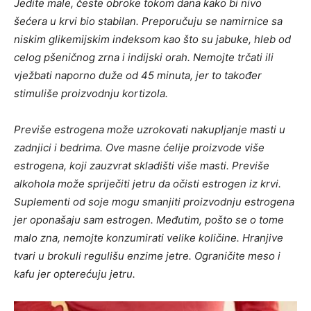
Jedite male, česte obroke tokom dana kako bi nivo
šećera u krvi bio stabilan. Preporučuju se namirnice sa
niskim glikemijskim indeksom kao što su jabuke, hleb od
celog pšeničnog zrna i indijski orah. Nemojte trčati ili
vježbati naporno duže od 45 minuta, jer to također
stimuliše proizvodnju kortizola.
Previše estrogena može uzrokovati nakupljanje masti u
zadnjici i bedrima. Ove masne ćelije proizvode više
estrogena, koji zauzvrat skladišti više masti. Previše
alkohola može spriječiti jetru da očisti estrogen iz krvi.
Suplementi od soje mogu smanjiti proizvodnju estrogena
jer oponašaju sam estrogen. Međutim, pošto se o tome
malo zna, nemojte konzumirati velike količine. Hranjive
tvari u brokuli regulišu enzime jetre. Ograničite meso i
kafu jer opterećuju jetru.