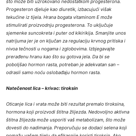
što može biti uzrokovano nedostatkom progesterona.
Progesteron djeluje kao diuretik, izbacujući višak
tekućine iz tijela. Hrana bogata vitaminom E može
stimulirati proizvodnju progesterona. To uključuje
sjemenke suncokreta i puter od kikirikija. Smanjite unos
natrijuma jer je on ključan za regulaciju krvnog pritiska i
nivoa tečnosti u nogama i zglobovima. Izbjegavajte
prerađenu hranu kao što su gotova jela. Da bi se
poboljšao hormon rasta, potreban je adekvatan san –
odrasli samo noću oslobađaju hormon rasta.
Natečenost lica – krivac: tiroksin
Oticanje lica i vrata može biti rezultat premalo tiroksina,
hormona koji proizvodi štitna žlijezda. Nedovoljno aktivna
štitna žlijezda može usporiti vaš metabolizam, što može
dovesti do nadimanja. Preporučuju se dodaci selena koji
pomažu vašem tijelu da efikasnije koristi tiroksin. Ako