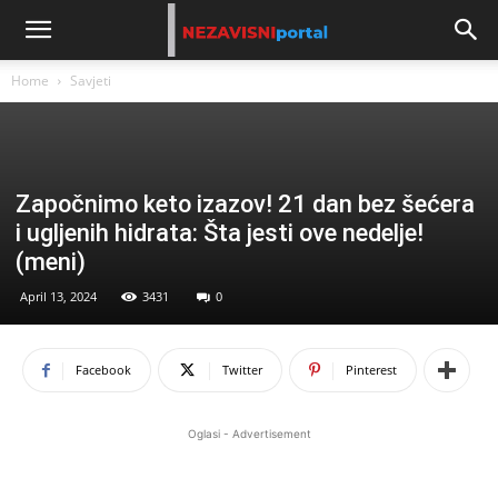
Home
Savjeti
Započnimo keto izazov! 21 dan bez šećera
i ugljenih hidrata: Šta jesti ove nedelje!
(meni)
April 13, 2024
3431
0
Facebook
Twitter
Pinterest
Oglasi - Advertisement