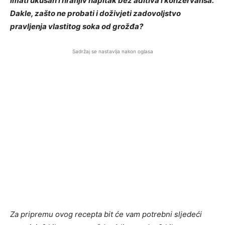
imati ukusan i hranjiv napitak bez aditiva i konzervansa.
Dakle, zašto ne probati i doživjeti zadovoljstvo
pravljenja vlastitog soka od grožđa?
Sadržaj se nastavlja nakon oglasa
Za pripremu ovog recepta bit će vam potrebni sljedeći