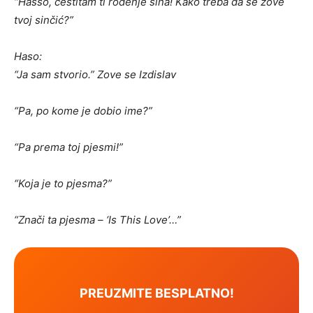
“Hasso, čestitam ti rođenje sina! Kako treba da se zove
tvoj sinčić?”
Haso:
“Ja sam stvorio.” Zove se Izdislav
“Pa, po kome je dobio ime?”
“Pa prema toj pjesmi!”
“Koja je to pjesma?”
“Znači ta pjesma – ‘Is This Love’…”
PREUZMITE BESPLATNO!