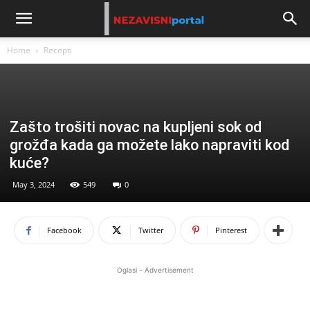
Home
Recepti
Zašto trošiti novac na kupljeni sok od
grožđa kada ga možete lako napraviti kod
kuće?
May 3, 2024
549
0
Facebook
Twitter
Pinterest
Oglasi - Advertisement