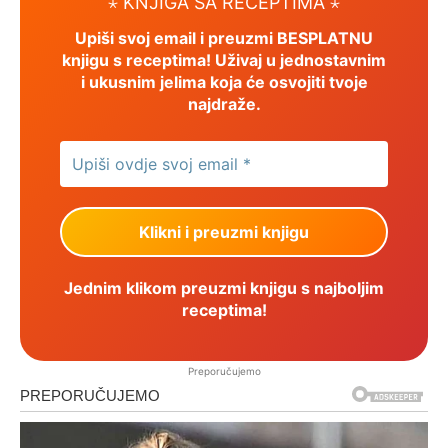
⋆ KNJIGA SA RECEPTIMA ⋆
Upiši svoj email i preuzmi BESPLATNU
knjigu s receptima! Uživaj u jednostavnim
i ukusnim jelima koja će osvojiti tvoje
najdraže.
Jednim klikom preuzmi knjigu s najboljim
receptima!
Preporučujemo