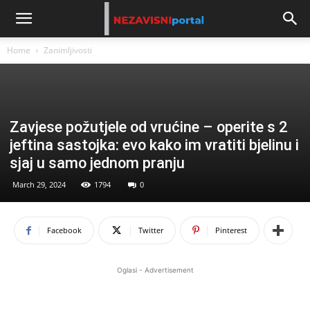
Home
Zanimljivosti
Zavjese požutjele od vrućine – operite s 2
jeftina sastojka: evo kako im vratiti bjelinu i
sjaj u samo jednom pranju
March 29, 2024
1794
0
Facebook
Twitter
Pinterest
Oglasi - Advertisement