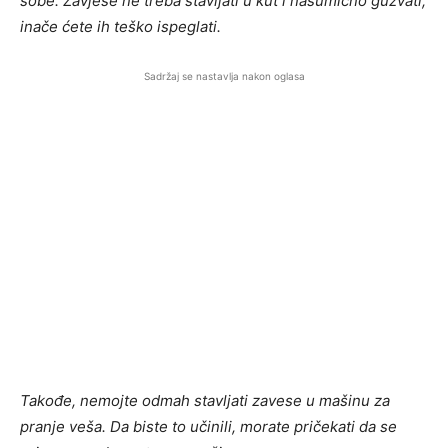
sobe. Zavjese ne treba stavljati u kut i nasumično gužvati,
inače ćete ih teško ispeglati.
Sadržaj se nastavlja nakon oglasa
Takođe, nemojte odmah stavljati zavese u mašinu za
pranje veša. Da biste to učinili, morate pričekati da se