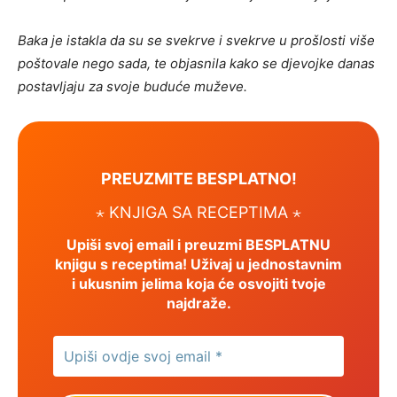
Baka je istakla da su se svekrve i svekrve u prošlosti više
poštovale nego sada, te objasnila kako se djevojke danas
postavljaju za svoje buduće muževe.
PREUZMITE BESPLATNO!
⋆ KNJIGA SA RECEPTIMA ⋆
Upiši svoj email i preuzmi BESPLATNU
knjigu s receptima! Uživaj u jednostavnim
i ukusnim jelima koja će osvojiti tvoje
najdraže.