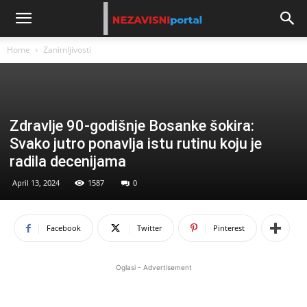
Home
Zanimljivosti
Zdravlje 90-godišnje Bosanke šokira:
Svako jutro ponavlja istu rutinu koju je
radila decenijama
April 13, 2024
1587
0
Facebook
Twitter
Pinterest
Oglasi - Advertisement