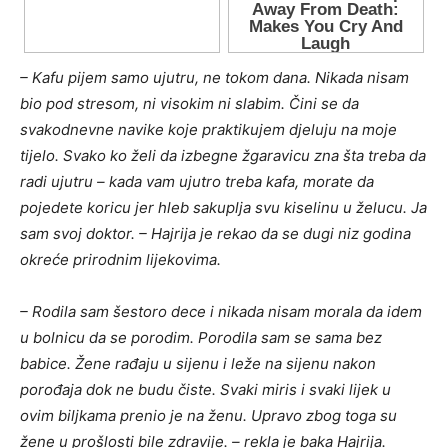
– Kafu pijem samo ujutru, ne tokom dana. Nikada nisam
bio pod stresom, ni visokim ni slabim. Čini se da
svakodnevne navike koje praktikujem djeluju na moje
tijelo. Svako ko želi da izbegne žgaravicu zna šta treba da
radi ujutru – kada vam ujutro treba kafa, morate da
pojedete koricu jer hleb sakuplja svu kiselinu u želucu. Ja
sam svoj doktor. – Hajrija je rekao da se dugi niz godina
okreće prirodnim lijekovima.
– Rodila sam šestoro dece i nikada nisam morala da idem
u bolnicu da se porodim. Porodila sam se sama bez
babice. Žene rađaju u sijenu i leže na sijenu nakon
porođaja dok ne budu čiste. Svaki miris i svaki lijek u
ovim biljkama prenio je na ženu. Upravo zbog toga su
žene u prošlosti bile zdravije. – rekla je baka Hajrija.