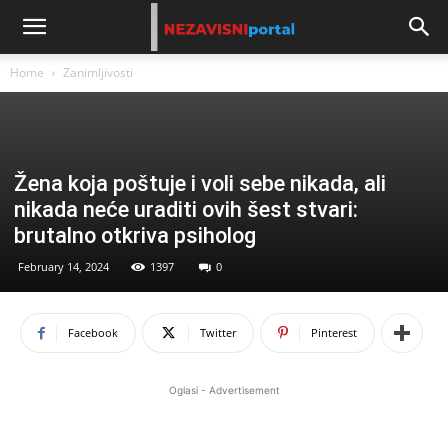
Home
Zanimljivosti
Žena koja poštuje i voli sebe nikada, ali
nikada neće uraditi ovih šest stvari:
brutalno otkriva psiholog
February 14, 2024
1397
0
Facebook
Twitter
Pinterest
Oglasi - Advertisement