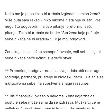
Neko me je pitao kako bi trebala izgledati idealna žena?
Više puta sam rekao – niko nikome ništa nije dužan! Pre
nego što odgovorim na ovo pitanje, preformulisaću
pitanje. Tako bi trebalo da bude: “Šta žena koja poštuje
sebe nikada ne bi uradila?”. To je moj odgovor!
Žena koja ima snažno samopoštovanje, voli sebe i cijeni
sebe nikada neće učiniti sljedeće stvari:
** Prenošenje odgovornosti za svoju dobrobit na druge –
roditelje, partnera, prijatelje ili biološku decu… Oslanja se
isključivo na sebe, na sopstvene snage i resurse.
** Biti finansijski ovisan o nekome. Žena koja zna da
poštuje sebe može sama da se izdržava. Muškarci će je
uvijek poštovati zbog toga; to im daje do znanja da je