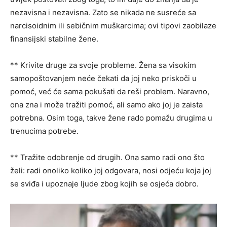
nezavisna i nezavisna. Zato se nikada ne susreće sa
narcisoidnim ili sebičnim muškarcima; ovi tipovi zaobilaze
finansijski stabilne žene.
** Krivite druge za svoje probleme. Žena sa visokim
samopoštovanjem neće čekati da joj neko priskoči u
pomoć, već će sama pokušati da reši problem. Naravno,
ona zna i može tražiti pomoć, ali samo ako joj je zaista
potrebna. Osim toga, takve žene rado pomažu drugima u
trenucima potrebe.
** Tražite odobrenje od drugih. Ona samo radi ono što
želi: radi onoliko koliko joj odgovara, nosi odjeću koja joj
se sviđa i upoznaje ljude zbog kojih se osjeća dobro.