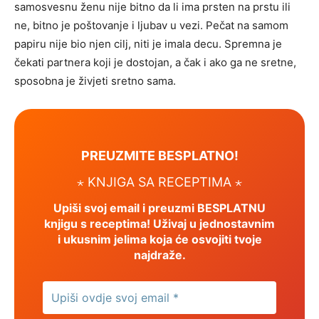
samosvesnu ženu nije bitno da li ima prsten na prstu ili
ne, bitno je poštovanje i ljubav u vezi. Pečat na samom
papiru nije bio njen cilj, niti je imala decu. Spremna je
čekati partnera koji je dostojan, a čak i ako ga ne sretne,
sposobna je živjeti sretno sama.
PREUZMITE BESPLATNO!
⋆ KNJIGA SA RECEPTIMA ⋆
Upiši svoj email i preuzmi BESPLATNU
knjigu s receptima! Uživaj u jednostavnim
i ukusnim jelima koja će osvojiti tvoje
najdraže.