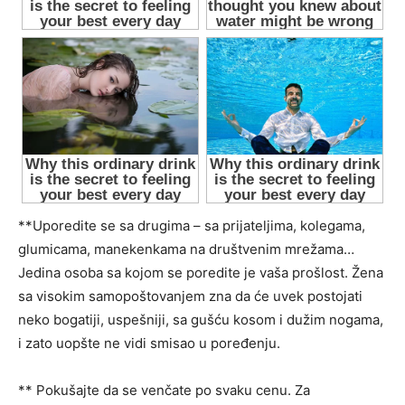
**Uporedite se sa drugima – sa prijateljima, kolegama,
glumicama, manekenkama na društvenim mrežama…
Jedina osoba sa kojom se poredite je vaša prošlost. Žena
sa visokim samopoštovanjem zna da će uvek postojati
neko bogatiji, uspešniji, sa gušću kosom i dužim nogama,
i zato uopšte ne vidi smisao u poređenju.
** Pokušajte da se venčate po svaku cenu. Za