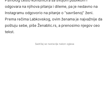
Psiholog često komunicira sa svojom publikom i
odgovara na njihova pitanja i dileme, pa je nedavno na
Instagramu odgovorio na pitanje o “savršenoj” ženi.
Prema rečima Labkovskog, ovim ženama je najvažnije da
poštuju sebe, piše Ženablic.rs, a prenosimo njegov ceo
tekst.
Sadržaj se nastavlja nakon oglasa