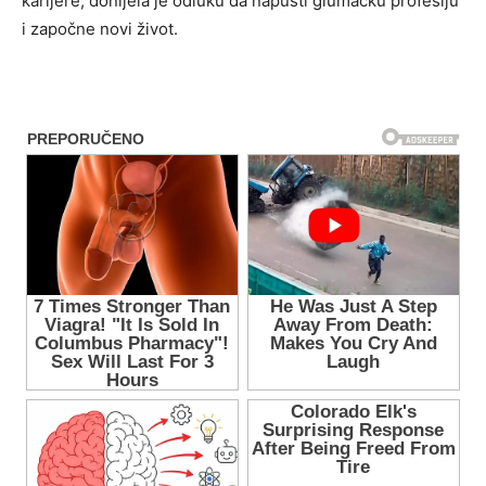
karijere, donijela je odluku da napusti glumačku profesiju
i započne novi život.