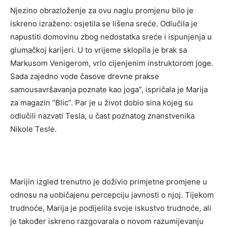
Njezino obrazloženje za ovu naglu promjenu bilo je
iskreno izraženo: osjetila se lišena sreće. Odlučila je
napustiti domovinu zbog nedostatka sreće i ispunjenja u
glumačkoj karijeri. U to vrijeme sklopila je brak sa
Markusom Venigerom, vrlo cijenjenim instruktorom joge.
Sada zajedno vode časove drevne prakse
samousavršavanja poznate kao joga”, ispričala je Marija
za magazin “Blic”. Par je u život dobio sina kojeg su
odlučili nazvati Tesla, u čast poznatog znanstvenika
Nikole Tesle.
Marijin izgled trenutno je doživio primjetne promjene u
odnosu na uobičajenu percepciju javnosti o njoj. Tijekom
trudnoće, Marija je podijelila svoje iskustvo trudnoće, ali
je također iskreno razgovarala o novom razumijevanju