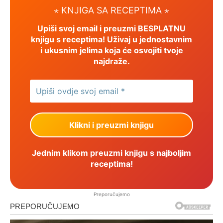
⋆ KNJIGA SA RECEPTIMA ⋆
Upiši svoj email i preuzmi BESPLATNU
knjigu s receptima! Uživaj u jednostavnim
i ukusnim jelima koja će osvojiti tvoje
najdraže.
Jednim klikom preuzmi knjigu s najboljim
receptima!
Preporučujemo