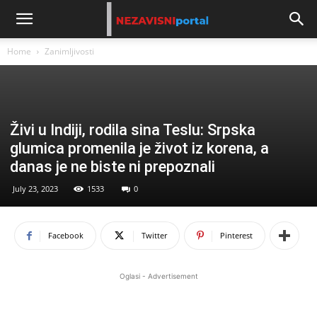
Home
Zanimljivosti
Živi u Indiji, rodila sina Teslu: Srpska
glumica promenila je život iz korena, a
danas je ne biste ni prepoznali
July 23, 2023
1533
0
Facebook
Twitter
Pinterest
Oglasi - Advertisement