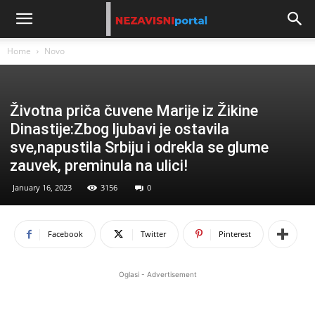
Home
Novo
Životna priča čuvene Marije iz Žikine
Dinastije:Zbog ljubavi je ostavila
sve,napustila Srbiju i odrekla se glume
zauvek, preminula na ulici!
January 16, 2023
3156
0
Facebook
Twitter
Pinterest
Oglasi - Advertisement