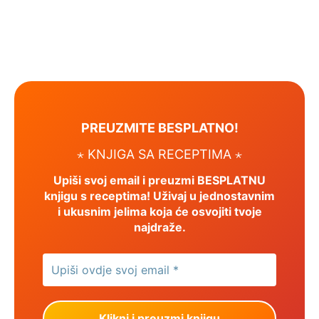
PREUZMITE BESPLATNO!
⋆ KNJIGA SA RECEPTIMA ⋆
Upiši svoj email i preuzmi BESPLATNU
knjigu s receptima! Uživaj u jednostavnim
i ukusnim jelima koja će osvojiti tvoje
najdraže.