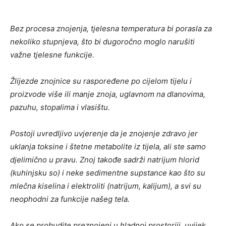
Bez procesa znojenja, tjelesna temperatura bi porasla za
nekoliko stupnjeva, što bi dugoročno moglo narušiti
važne tjelesne funkcije.
Žlijezde znojnice su raspoređene po cijelom tijelu i
proizvode više ili manje znoja, uglavnom na dlanovima,
pazuhu, stopalima i vlasištu.
Postoji uvredljivo uvjerenje da je znojenje zdravo jer
uklanja toksine i štetne metabolite iz tijela, ali ste samo
djelimično u pravu. Znoj takođe sadrži natrijum hlorid
(kuhinjsku so) i neke sedimentne supstance kao što su
mlečna kiselina i elektroliti (natrijum, kalijum), a svi su
neophodni za funkcije našeg tela.
Ako se probudite preznojeni u hladnoj prostoriji, uvijek