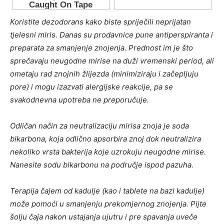
Koristite dezodorans kako biste spriječili neprijatan
tjelesni miris. Danas su prodavnice pune antiperspiranta i
preparata za smanjenje znojenja. Prednost im je što
sprečavaju neugodne mirise na duži vremenski period, ali
ometaju rad znojnih žlijezda (minimiziraju i začepljuju
pore) i mogu izazvati alergijske reakcije, pa se
svakodnevna upotreba ne preporučuje.
Odličan način za neutralizaciju mirisa znoja je soda
bikarbona, koja odlično apsorbira znoj dok neutralizira
nekoliko vrsta bakterija koje uzrokuju neugodne mirise.
Nanesite sodu bikarbonu na područje ispod pazuha.
Terapija čajem od kadulje (kao i tablete na bazi kadulje)
može pomoći u smanjenju prekomjernog znojenja. Pijte
šolju čaja nakon ustajanja ujutru i pre spavanja uveče