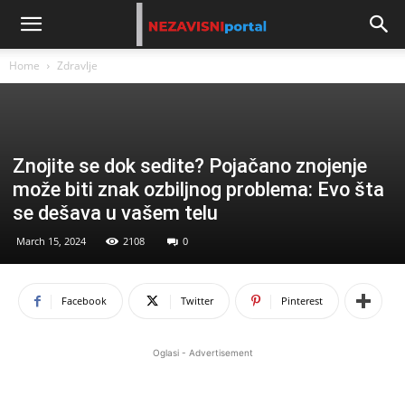
Home
Zdravlje
Znojite se dok sedite? Pojačano znojenje
može biti znak ozbiljnog problema: Evo šta
se dešava u vašem telu
March 15, 2024
2108
0
Facebook
Twitter
Pinterest
Oglasi - Advertisement