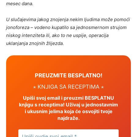
mesec dana.
U slučajevima jakog znojenja nekim ljudima može pomoći
jonoforeza – vodeno kupatilo sa jednosmernom strujom
niskog intenziteta ili, ako to ne uspije, operacija
uklanjanja znojnih žlijezda.
PREUZMITE BESPLATNO!
⋆ KNJIGA SA RECEPTIMA ⋆
Upiši svoj email i preuzmi BESPLATNU
knjigu s receptima! Uživaj u jednostavnim
i ukusnim jelima koja će osvojiti tvoje
najdraže.