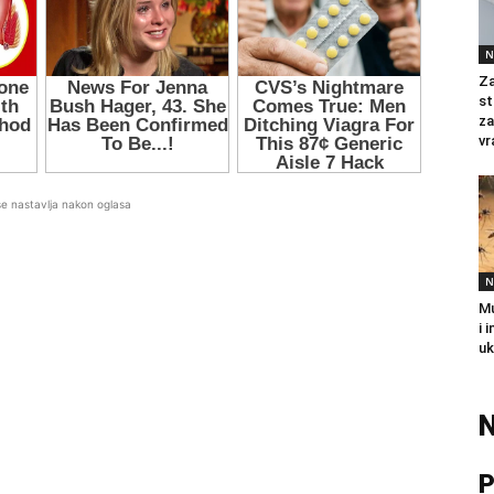
N
Za
st
za
vr
se nastavlja nakon oglasa
N
Mu
i 
uk
N
P