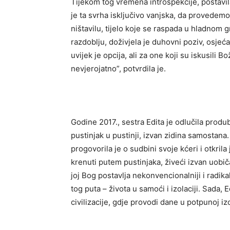
Tijekom tog vremena introspekcije, postavila
je ta svrha isključivo vanjska, da provedem
ništavilu, tijelo koje se raspada u hladnom 
razdoblju, doživjela je duhovni poziv, osjeć
uvijek je opcija, ali za one koji su iskusili 
nevjerojatno”, potvrdila je.
Godine 2017., sestra Edita je odlučila produb
pustinjak u pustinji, izvan zidina samostana
progovorila je o sudbini svoje kćeri i otkrila 
krenuti putem pustinjaka, živeći izvan uobi
joj Bog postavlja nekonvencionalniji i radika
tog puta – života u samoći i izolaciji. Sada
civilizacije, gdje provodi dane u potpunoj izo