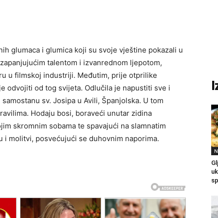
anih glumaca i glumica koji su svoje vještine pokazali u
im zapanjujućim talentom i izvanrednom ljepotom,
u u filmskoj industriji. Međutim, prije otprilike
I
 odvojiti od tog svijeta. Odlučila je napustiti sve i
samostanu sv. Josipa u Avili, Španjolska. U tom
avilima. Hodaju bosi, boraveći unutar zidina
svojim skromnim sobama te spavajući na slamnatim
u i molitvi, posvećujući se duhovnim naporima.
N
Gl
uk
sp