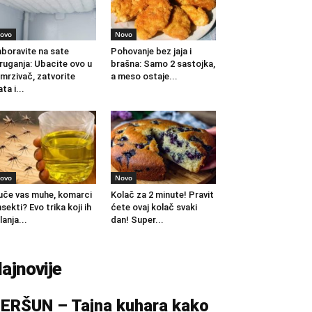
ovo
Novo
boravite na sate
Pohovanje bez jaja i
ruganja: Ubacite ovo u
brašna: Samo 2 sastojka,
mrzivač, zatvorite
a meso ostaje...
ata i...
ovo
Novo
če vas muhe, komarci
Kolač za 2 minute! Pravit
insekti? Evo trika koji ih
ćete ovaj kolač svaki
lanja...
dan! Super...
ajnovije
ERŠUN – Tajna kuhara kako