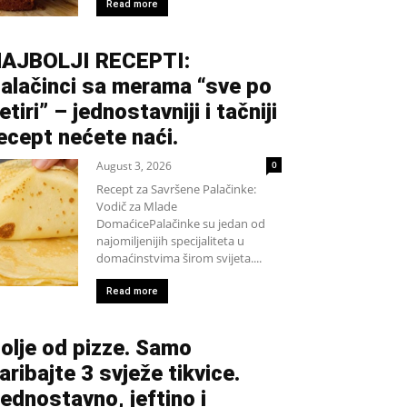
Read more
AJBOLJI RECEPTI:
alačinci sa merama “sve po
etiri” – jednostavniji i tačniji
ecept nećete naći.
August 3, 2026
0
Recept za Savršene Palačinke:
Vodič za Mlade
DomaćicePalačinke su jedan od
najomiljenijih specijaliteta u
domaćinstvima širom svijeta....
Read more
olje od pizze. Samo
aribajte 3 svježe tikvice.
ednostavno, jeftino i