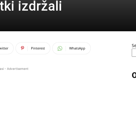
tki izdržali
S
witter
Pinterest
WhatsApp
asi - Advertisement
O