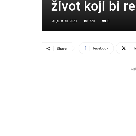
život koji bi re
August 30, 2023
720
0
Facebook
T
Share
Ogl