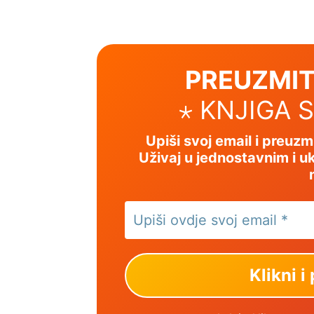
PREUZMIT
⋆ KNJIGA 
Upiši svoj email i preuz
Uživaj u jednostavnim i uk