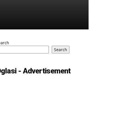
earch
Search
glasi - Advertisement