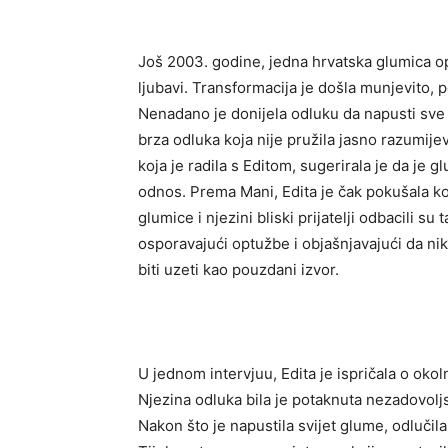
Još 2003. godine, jedna hrvatska glumica op
ljubavi. Transformacija je došla munjevito, 
Nenadano je donijela odluku da napusti sve u
brza odluka koja nije pružila jasno razumije
koja je radila s Editom, sugerirala je da je 
odnos. Prema Mani, Edita je čak pokušala kori
glumice i njezini bliski prijatelji odbacili s
osporavajući optužbe i objašnjavajući da nik
biti uzeti kao pouzdani izvor.
U jednom intervjuu, Edita je ispričala o ok
Njezina odluka bila je potaknuta nezadovoljs
Nakon što je napustila svijet glume, odlučil