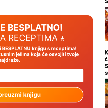
E BESPLATNO!
SA RECEPTIMA ⋆
mi BESPLATNU knjigu s receptima!
K
usnim jelima koja će osvojiti tvoje
ć
najdraže.
S
s