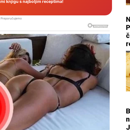
i knjigu s najboljim receptima!
N
Preporučujemo
P
č
r
B
n
J