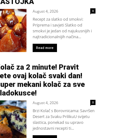
SASTOJKA
August 4, 2026
0
Recept za slatko od smokvi:
Priprema i savjeti Slatko od
smokvi je jedan od najukusnijih i
najtradicionalnijih načina...
Read more
olač za 2 minute! Pravit
ete ovaj kolač svaki dan!
uper mekani kolač za sve
ladokusce!
August 4, 2026
0
Brzi Kolač s Borovnicama: Savršen
Desert za Svaku PrilikuU svijetu
slastica, ponekad su upravo
jednostavni recepti ti...