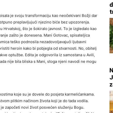
d
t
isala je svoju transformaciju kao neočekivani Božji dar
potpuno preplavljujući njezino biće bez upozorenja.
 Hrvatskoj, što je šokiralo javnost. To je izgledalo kao
vanje zašto je donesena. Mani Gotovac, spisateljica
glumica teško podnosila nezadovoljavajući ljubavni
stiti heroin kako bi pobjegla od stvarnosti. No, obitelj
u takve optužbe. Edita je odgovorila iz samostana u Avili,
ada nije bila bliska s Mani, stoga njeni navodi ne mogu
N
J
z
olnostima koje su je dovele do posjeta karmelićankama.
tvom plitkim načinom života koji je do tada vodila.
a je započeti novi život posvećen služenju Bogu.