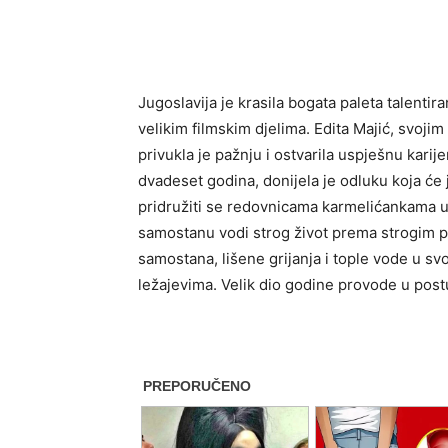
Jugoslavija je krasila bogata paleta talentir
velikim filmskim djelima. Edita Majić, svoj
privukla je pažnju i ostvarila uspješnu karijer
dvadeset godina, donijela je odluku koja će je
pridružiti se redovnicama karmelićankama u 
samostanu vodi strog život prema strogim pr
samostana, lišene grijanja i tople vode u 
ležajevima. Velik dio godine provode u post