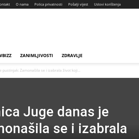
ontakt
O nama
Polica privatnosti
Pošalji vijest
Uslovi korištenja
BIZZ
ZANIMLJIVOSTI
ZDRAVLJE
pustinjak: Zamonašila se i izabrala život koji...
ica Juge danas je
onašila se i izabrala