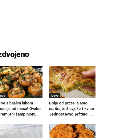
zdvojeno
ovo
Novo
jive s bijelim lukom –
Bolje od pizze. Samo
usnije od mesa! Ovako
naribajte 3 svježe tikvice.
remljeni šampinjoni...
Jednostavno, jeftino i...