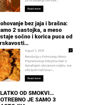
za mršavljenje sve više...
Read more
ohovanje bez jaja i brašna:
amo 2 sastojka, a meso
staje sočno i korica puca od
rskavosti…
August 5, 2026
0
Revolucija u Pohovanju Meso:
Priprema koja Oduzima Dah U
današnjem ubrzanom svijetu, sve
više ljudi traži brza i...
Read more
SLATKO OD SMOKVI…
OTREBNO JE SAMO 3