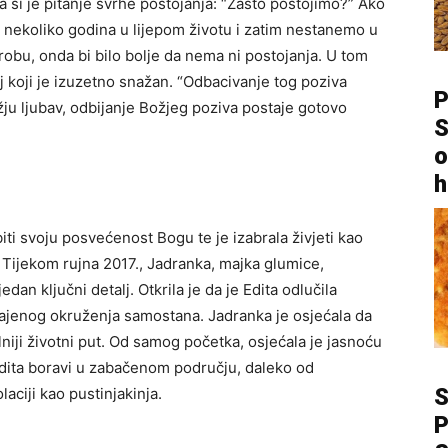
 si je pitanje svrhe postojanja: “Zašto postojimo?” Ako
o nekoliko godina u lijepom životu i zatim nestanemo u
grobu, onda bi bilo bolje da nema ni postojanja. U tom
aj koji je izuzetno snažan. “Odbacivanje tog poziva
P
Božju ljubav, odbijanje Božjeg poziva postaje gotovo
S
o
h
iti svoju posvećenost Bogu te je izabrala živjeti kao
. Tijekom rujna 2017., Jadranka, majka glumice,
jedan ključni detalj. Otkrila je da je Edita odlučila
čajenog okruženja samostana. Jadranka je osjećala da
lniji životni put. Od samog početka, osjećala je jasnoću
, Edita boravi u zabačenom području, daleko od
laciji kao pustinjakinja.
P