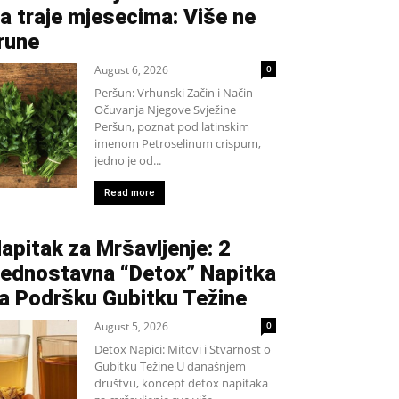
a traje mjesecima: Više ne
rune
August 6, 2026
0
Peršun: Vrhunski Začin i Način
Očuvanja Njegove Svježine
Peršun, poznat pod latinskim
imenom Petroselinum crispum,
jedno je od...
Read more
apitak za Mršavljenje: 2
ednostavna “Detox” Napitka
a Podršku Gubitku Težine
August 5, 2026
0
Detox Napici: Mitovi i Stvarnost o
Gubitku Težine U današnjem
društvu, koncept detox napitaka