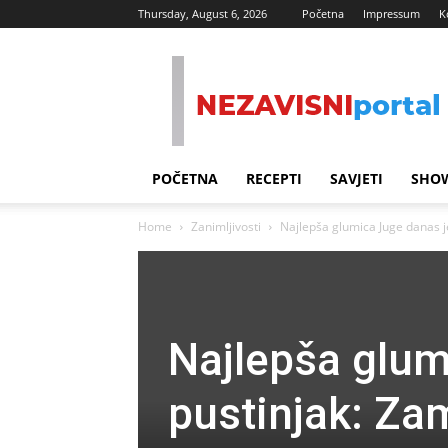
Thursday, August 6, 2026
Početna
Impressum
K
Nezavisni
Portal
POČETNA
RECEPTI
SAVJETI
SHOW
Home
Zanimljivosti
Najlepša glumica Juge danas je 
Najlepša glum
pustinjak: Zam