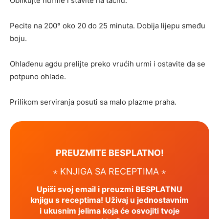
Oblikujte hurme i stavite na tacnu.
Pecite na 200° oko 20 do 25 minuta. Dobija lijepu smeđu
boju.
Ohlađenu agdu prelijte preko vrućih urmi i ostavite da se
potpuno ohlade.
Prilikom serviranja posuti sa malo plazme praha.
PREUZMITE BESPLATNO!
⋆ KNJIGA SA RECEPTIMA ⋆
Upiši svoj email i preuzmi BESPLATNU
knjigu s receptima! Uživaj u jednostavnim
i ukusnim jelima koja će osvojiti tvoje