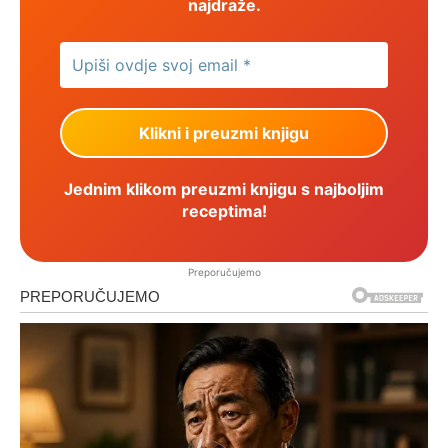
najdraže.
Jednim klikom preuzmi knjigu s najboljim
receptima!
Preporučujemo