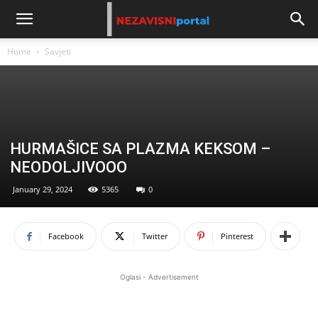
Home
Savjeti
HURMAŠICE SA PLAZMA KEKSOM –
NEODOLJIVOOO
January 29, 2024
5365
0
Facebook
Twitter
Pinterest
Oglasi - Advertisement