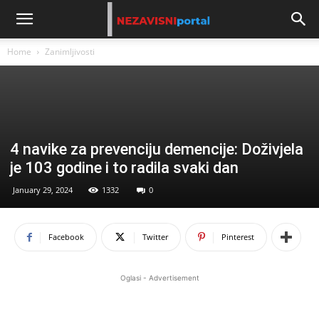
Home
Zanimljivosti
4 navike za prevenciju demencije: Doživjela
je 103 godine i to radila svaki dan
January 29, 2024
1332
0
Facebook
Twitter
Pinterest
Oglasi - Advertisement