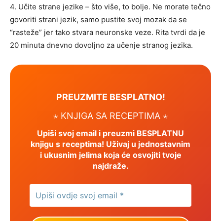
4. Učite strane jezike – što više, to bolje. Ne morate tečno
govoriti strani jezik, samo pustite svoj mozak da se
“rasteže” jer tako stvara neuronske veze. Rita tvrdi da je
20 minuta dnevno dovoljno za učenje stranog jezika.
PREUZMITE BESPLATNO!
⋆ KNJIGA SA RECEPTIMA ⋆
Upiši svoj email i preuzmi BESPLATNU
knjigu s receptima! Uživaj u jednostavnim
i ukusnim jelima koja će osvojiti tvoje
najdraže.