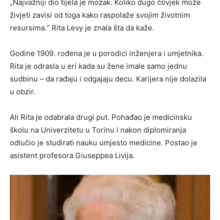
„Najvažniji dio tijela je mozak. Koliko dugo čovjek može
živjeti zavisi od toga kako raspolaže svojim životnim
resursima.“ Rita Levy je znala šta da kaže.
Godine 1909. rođena je u porodici inženjera i umjetnika.
Rita je odrasla u eri kada su žene imale samo jednu
sudbinu – da rađaju i odgajaju decu. Karijera nije dolazila
u obzir.
Ali Rita je odabrala drugi put. Pohađao je medicinsku
školu na Univerzitetu u Torinu i nakon diplomiranja
odlučio je studirati nauku umjesto medicine. Postao je
asistent profesora Giuseppea Livija.