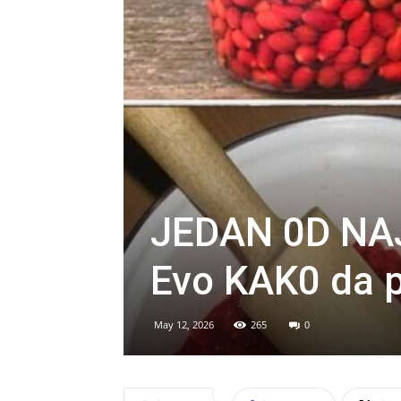
JEDAN 0D NA
Evo KAK0 da p
May 12, 2026
265
0