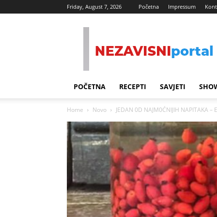
Friday, August 7, 2026
Početna
Impressum
Kont
Nezavisni
Portal
POČETNA
RECEPTI
SAVJETI
SHOW
Home
Novo
JEDAN 0D NAJM0ĆNIJIH NAPITAKA – Ev