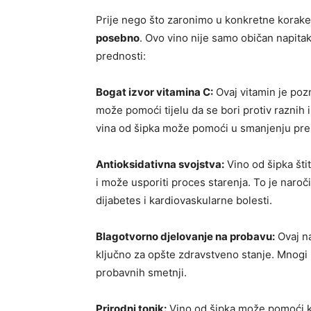
Prije nego što zaronimo u konkretne korake
posebno
. Ovo vino nije samo običan napitak
prednosti:
Bogat izvor vitamina C:
Ovaj vitamin je poz
može pomoći tijelu da se bori protiv raznih 
vina od šipka može pomoći u smanjenju pre
Antioksidativna svojstva:
Vino od šipka šti
i može usporiti proces starenja. To je naroč
dijabetes i kardiovaskularne bolesti.
Blagotvorno djelovanje na probavu:
Ovaj na
ključno za opšte zdravstveno stanje. Mnogi l
probavnih smetnji.
Prirodni tonik:
Vino od šipka može pomoći kod