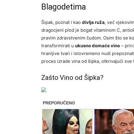
Blagodetima
Šipak, poznat i kao
divlja ruža
, već vjekovi
dragocjeni plod je bogat vitaminom C, antiok
pravim zdravstvenim čudom. Osim što se kor
transformirati u
ukusno domaće vino
– prir
hranljive tvari i istovremeno nudi prepozna
proces izrade vina od šipka, otkrivajući sve
Zašto Vino od Šipka?