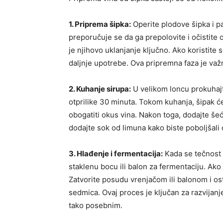
1. Priprema šipka:
Operite plodove šipka i paž
preporučuje se da ga prepolovite i očistit
je njihovo uklanjanje ključno. Ako koristite 
daljnje upotrebe. Ova pripremna faza je va
2. Kuhanje sirupa:
U velikom loncu prokuhajte
otprilike 30 minuta. Tokom kuhanja, šipak će
obogatiti okus vina. Nakon toga, dodajte šeć
dodajte sok od limuna kako biste poboljšali o
3. Hlađenje i fermentacija:
Kada se tečnost o
staklenu bocu ili balon za fermentaciju. Ako 
Zatvorite posudu vrenjačom ili balonom i os
sedmica. Ovaj proces je ključan za razvijan
tako posebnim.