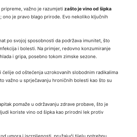
 pripreme, važno je razumjeti
zašto je vino od šipka
; ono je pravo blago prirode. Evo nekoliko ključnih
nat po svojoj sposobnosti da podržava imunitet, što
infekcija i bolesti. Na primjer, redovno konzumiranje
hlada i gripa, posebno tokom zimske sezone.
ti ćelije od oštećenja uzrokovanih slobodnim radikalima
ito važno u sprječavanju hroničnih bolesti kao što su
pitak pomaže u održavanju zdrave probave, što je
judi koriste vino od šipka kao prirodni lek protiv
 umora i iscrpljenosti, pružajući tijelu potrebnu