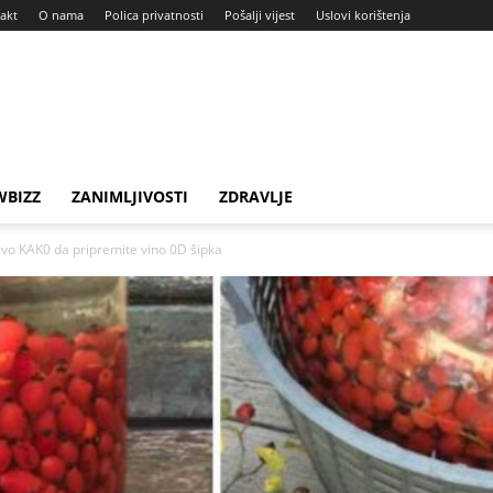
akt
O nama
Polica privatnosti
Pošalji vijest
Uslovi korištenja
BIZZ
ZANIMLJIVOSTI
ZDRAVLJE
o KAK0 da pripremite vino 0D šipka