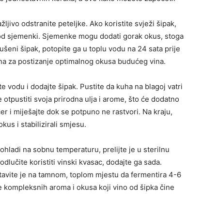
ljivo odstranite peteljke. Ako koristite svježi šipak,
e od sjemenki. Sjemenke mogu dodati gorak okus, stoga
sušeni šipak, potopite ga u toplu vodu na 24 sata prije
žna za postizanje optimalnog okusa budućeg vina.
 vodu i dodajte šipak. Pustite da kuha na blagoj vatri
 otpustiti svoja prirodna ulja i arome, što će dodatno
er i miješajte dok se potpuno ne rastvori. Na kraju,
kus i stabilizirali smjesu.
hladi na sobnu temperaturu, prelijte je u sterilnu
odlučite koristiti vinski kvasac, dodajte ga sada.
tavite je na tamnom, toplom mjestu da fermentira 4-6
je kompleksnih aroma i okusa koji vino od šipka čine