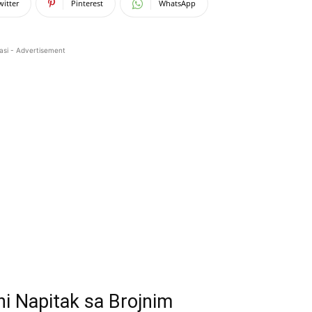
witter
Pinterest
WhatsApp
asi - Advertisement
ni Napitak sa Brojnim