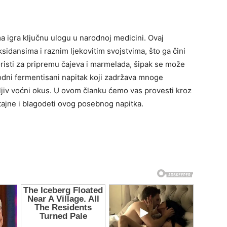
ma igra ključnu ulogu u narodnoj medicini. Ovaj
sidansima i raznim ljekovitim svojstvima, što ga čini
isti za pripremu čajeva i marmelada, šipak se može
odni fermentisani napitak koji zadržava mnoge
tljiv voćni okus. U ovom članku ćemo vas provesti kroz
 tajne i blagodeti ovog posebnog napitka.