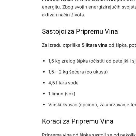
energiju. Zbog svojih energizirajućih svojst
aktivan način života.
Sastojci za Pripremu Vina
Za izradu otprilike
5 litara vina
od šipka, pot
1,5 kg zrelog šipka (očistiti od peteljki i 
1,5 – 2 kg šećera (po ukusu)
4,5 litara vode
1 limun (sok)
Vinski kvasac (opciono, za ubrzavanje fe
Koraci za Pripremu Vina
Priprema vina od šipka sastoji se od nekoli