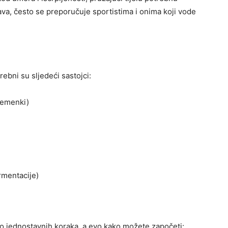
ava, često se preporučuje sportistima i onima koji vode
rebni su sljedeći sastojci:
sjemenki)
rmentacije)
ko jednostavnih koraka, a evo kako možete započeti: