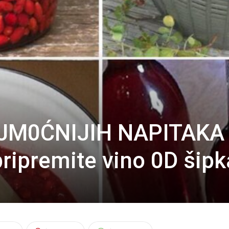
JM0ĆNIJIH NAPITAKA
ripremite vino 0D šipk