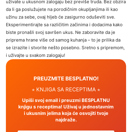
uživate u ukusnom zalogaju bez previše truda. Bez obzira
da li ga poslužujete na porodičnim okupljanjima ili kao
užinu za sebe, ovaj hljeb će zasigurno oduševiti sve.
Eksperimentirajte sa različitim začinima i dodacima kako
biste pronašli svoj savršen ukus.
Ne zaboravite da je
priprema hrane više od samog kuhanja – to je prilika da
se izrazite i stvorite nešto posebno. Sretno s pripremom,
i uživajte u svakom zalogaju!
PREUZMITE BESPLATNO!
⋆ KNJIGA SA RECEPTIMA ⋆
Upiši svoj email i preuzmi BESPLATNU
knjigu s receptima! Uživaj u jednostavnim
i ukusnim jelima koja će osvojiti tvoje
najdraže.