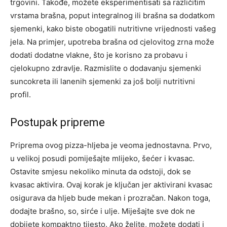
trgovini. Takođe, možete eksperimentisati sa različitim
vrstama brašna, poput integralnog ili brašna sa dodatkom
sjemenki, kako biste obogatili nutritivne vrijednosti vašeg
jela. Na primjer, upotreba brašna od cjelovitog zrna može
dodati dodatne vlakne, što je korisno za probavu i
cjelokupno zdravlje. Razmislite o dodavanju sjemenki
suncokreta ili lanenih sjemenki za još bolji nutritivni
profil.
Postupak pripreme
Priprema ovog pizza-hljeba je veoma jednostavna. Prvo,
u velikoj posudi pomiješajte mlijeko, šećer i kvasac.
Ostavite smjesu nekoliko minuta da odstoji, dok se
kvasac aktivira. Ovaj korak je ključan jer aktivirani kvasac
osigurava da hljeb bude mekan i prozračan. Nakon toga,
dodajte brašno, so, sirće i ulje. Miješajte sve dok ne
dobijete kompaktno tijesto. Ako želite, možete dodati i