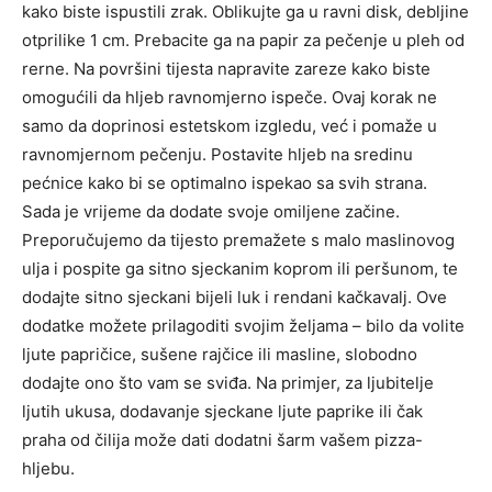
kako biste ispustili zrak. Oblikujte ga u ravni disk, debljine
otprilike 1 cm. Prebacite ga na papir za pečenje u pleh od
rerne. Na površini tijesta napravite zareze kako biste
omogućili da hljeb ravnomjerno ispeče.
Ovaj korak ne
samo da doprinosi estetskom izgledu, već i pomaže u
ravnomjernom pečenju. Postavite hljeb na sredinu
pećnice kako bi se optimalno ispekao sa svih strana.
Sada je vrijeme da dodate svoje omiljene začine.
Preporučujemo da tijesto premažete s malo maslinovog
ulja i pospite ga sitno sjeckanim koprom ili peršunom, te
dodajte sitno sjeckani bijeli luk i rendani kačkavalj. Ove
dodatke možete prilagoditi svojim željama – bilo da volite
ljute papričice, sušene rajčice ili masline, slobodno
dodajte ono što vam se sviđa. Na primjer, za ljubitelje
ljutih ukusa, dodavanje sjeckane ljute paprike ili čak
praha od čilija može dati dodatni šarm vašem pizza-
hljebu.