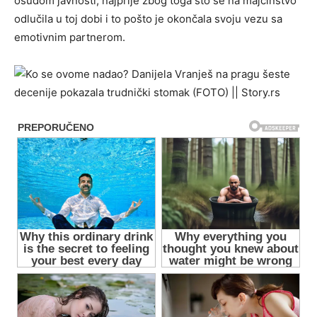
osudom javnosti, najprije zbog toga što se na majčinstvo
odlučila u toj dobi i to pošto je okončala svoju vezu sa
emotivnim partnerom.