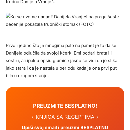
trudna Danijela Vranješ.
Prvo i jedino što je mnogima palo na pamet je to da se
Danijela odlučila da svojoj kćerki Emi podari brata ili
sestru, ali ipak u opsiu glumice jasno se vidi da je slika
jako stara i da je nastala u periodu kada je ona prvi put
bila u drugom stanju.
PREUZMITE BESPLATNO!
⋆ KNJIGA SA RECEPTIMA ⋆
Upiši svoj email i preuzmi BESPLATNU