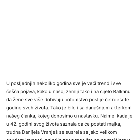
U posljednjih nekoliko godina sve je veći trend i sve
češća pojava, kako u našoj zemlji tako i na cijelo Balkanu
da žene sve više dobivaju potomstvo poslije četrdesete
godine svoh života. Tako je bilo i sa današnjom akterkom
našeg članka, kojeg donosimo u nastavku. Naime, kada je
u 42. godini svog života saznala da će postati majka,
trudna Danijela Vranješ se susrela sa jako velikom