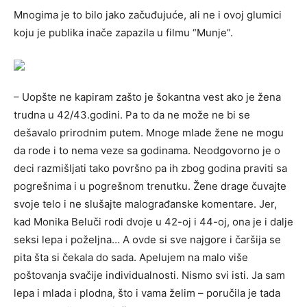
Mnogima je to bilo jako začuđujuće, ali ne i ovoj glumici
koju je publika inače zapazila u filmu “Munje”.
– Uopšte ne kapiram zašto je šokantna vest ako je žena
trudna u 42/43.godini. Pa to da ne može ne bi se
dešavalo prirodnim putem. Mnoge mlade žene ne mogu
da rode i to nema veze sa godinama. Neodgovorno je o
deci razmišljati tako površno pa ih zbog godina praviti sa
pogrešnima i u pogrešnom trenutku. Žene drage čuvajte
svoje telo i ne slušajte malograđanske komentare. Jer,
kad Monika Beluči rodi dvoje u 42-oj i 44-oj, ona je i dalje
seksi lepa i poželjna… A ovde si sve najgore i čaršija se
pita šta si čekala do sada. Apelujem na malo više
poštovanja svačije individualnosti. Nismo svi isti. Ja sam
lepa i mlada i plodna, što i vama želim – poručila je tada