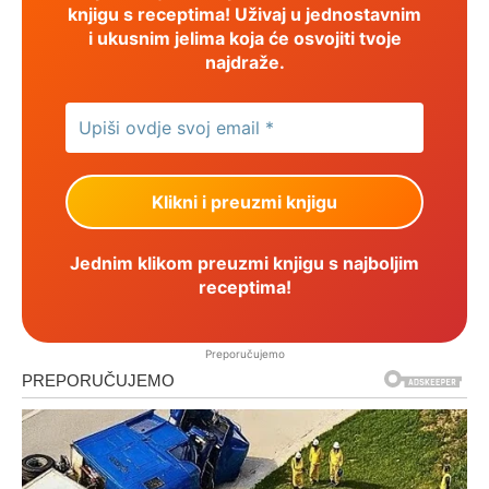
knjigu s receptima! Uživaj u jednostavnim
i ukusnim jelima koja će osvojiti tvoje
najdraže.
Jednim klikom preuzmi knjigu s najboljim
receptima!
Preporučujemo