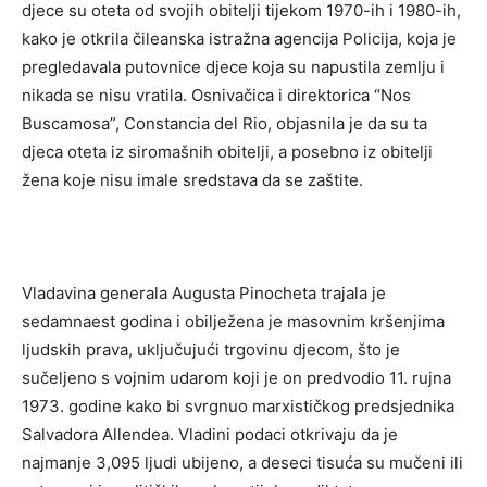
djece su oteta od svojih obitelji tijekom 1970-ih i 1980-ih,
kako je otkrila čileanska istražna agencija Policija, koja je
pregledavala putovnice djece koja su napustila zemlju i
nikada se nisu vratila. Osnivačica i direktorica “Nos
Buscamosa”, Constancia del Rio, objasnila je da su ta
djeca oteta iz siromašnih obitelji, a posebno iz obitelji
žena koje nisu imale sredstava da se zaštite.
Vladavina generala Augusta Pinocheta trajala je
sedamnaest godina i obilježena je masovnim kršenjima
ljudskih prava, uključujući trgovinu djecom, što je
sučeljeno s vojnim udarom koji je on predvodio 11. rujna
1973. godine kako bi svrgnuo marxističkog predsjednika
Salvadora Allendea. Vladini podaci otkrivaju da je
najmanje 3,095 ljudi ubijeno, a deseci tisuća su mučeni ili