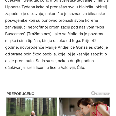
očekivani trenutak ponovnog susreta.Putovanje Jimmyja
Lipperta Tydena kako bi pronašao svoju biološku obitelj
započelo je u travnju, nakon što je saznao za čileanske
posvojenike koji su ponovno pronašli svoje korene
zahvaljujući neprofitnoj organizaciji pod nazivom “Nos
Buscamos” (Tražimo nas). Iako se činilo da je pozdrav
majke i sina tipičan, bio je daleko od toga. Prije 42
godine, novorođenče Marije Andjelice Gonzales oteto je
od strane bolničkog osoblja, koje joj je kasnije saopštilo
da je preminulo. Sada su se, nakon dugih godina
očekivanja, sreli licem u lice u Valdiviji, Čile.