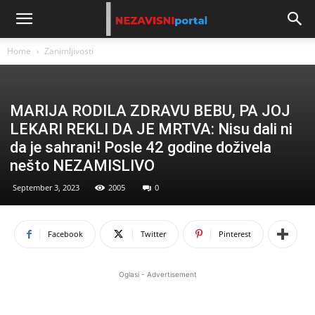
Home
Zanimljivosti
MARIJA RODILA ZDRAVU BEBU, PA JOJ
LEKARI REKLI DA JE MRTVA: Nisu dali ni
da je sahrani! Posle 42 godine doživela
nešto NEZAMISLIVO
September 3, 2023
2005
0
Facebook
Twitter
Pinterest
Oglasi - Advertisement