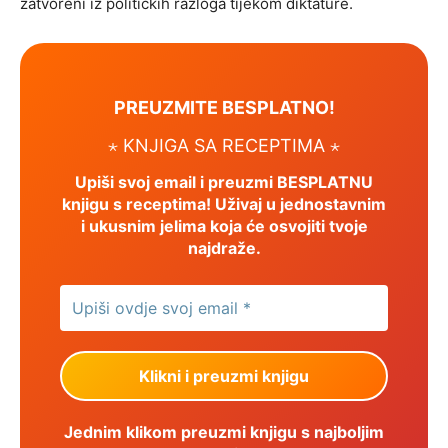
zatvoreni iz političkih razloga tijekom diktature.
PREUZMITE BESPLATNO!
⋆ KNJIGA SA RECEPTIMA ⋆
Upiši svoj email i preuzmi BESPLATNU
knjigu s receptima! Uživaj u jednostavnim
i ukusnim jelima koja će osvojiti tvoje
najdraže.
Jednim klikom preuzmi knjigu s najboljim