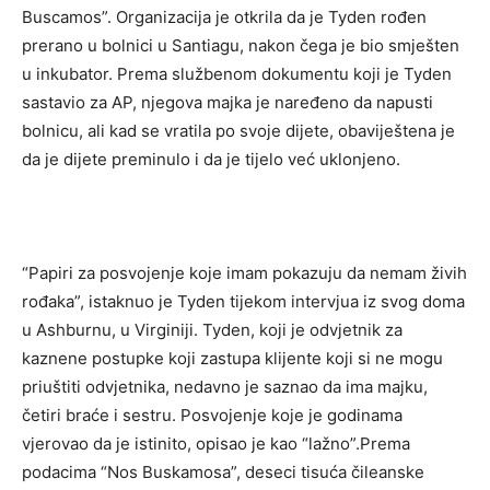
Buscamos”. Organizacija je otkrila da je Tyden rođen
prerano u bolnici u Santiagu, nakon čega je bio smješten
u inkubator. Prema službenom dokumentu koji je Tyden
sastavio za AP, njegova majka je naređeno da napusti
bolnicu, ali kad se vratila po svoje dijete, obaviještena je
da je dijete preminulo i da je tijelo već uklonjeno.
“Papiri za posvojenje koje imam pokazuju da nemam živih
rođaka”, istaknuo je Tyden tijekom intervjua iz svog doma
u Ashburnu, u Virginiji. Tyden, koji je odvjetnik za
kaznene postupke koji zastupa klijente koji si ne mogu
priuštiti odvjetnika, nedavno je saznao da ima majku,
četiri braće i sestru. Posvojenje koje je godinama
vjerovao da je istinito, opisao je kao “lažno”.Prema
podacima “Nos Buskamosa”, deseci tisuća čileanske