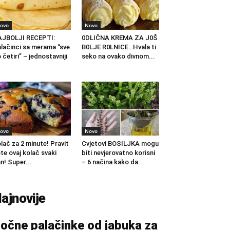
ovo
Novo
AJBOLJI RECEPTI:
0DLIČNA KREMA ZA J0Š
lačinci sa merama “sve
B0LJE R0LNICE…Hvala ti
 četiri” – jednostavniji
seko na ovako divnom...
.
ovo
Novo
lač za 2 minute! Pravit
Cvjetovi BOSILJKA mogu
te ovaj kolač svaki
biti nevjerovatno korisni
n! Super...
– 6 načina kako da...
ajnovije
očne palačinke od jabuka za