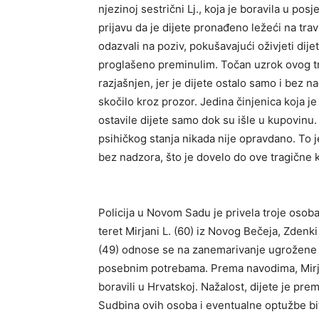
njezinoj sestrični Lj., koja je boravila u posj
prijavu da je dijete pronađeno ležeći na tra
odazvali na poziv, pokušavajući oživjeti dijete
proglašeno preminulim. Točan uzrok ovog t
razjašnjen, jer je dijete ostalo samo i bez na
skočilo kroz prozor. Jedina činjenica koja j
ostavile dijete samo dok su išle u kupovinu
psihičkog stanja nikada nije opravdano. To je
bez nadzora, što je dovelo do ove tragične k
Policija u Novom Sadu je privela troje osob
teret Mirjani L. (60) iz Novog Bečeja, Zdenki 
(49) odnose se na zanemarivanje ugrožene 
posebnim potrebama. Prema navodima, Mirjana
boravili u Hrvatskoj. Nažalost, dijete je pre
Sudbina ovih osoba i eventualne optužbe b