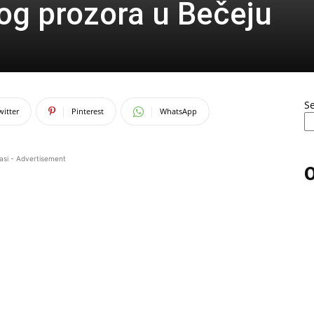
og prozora u Bečeju
S
witter
Pinterest
WhatsApp
asi - Advertisement
O