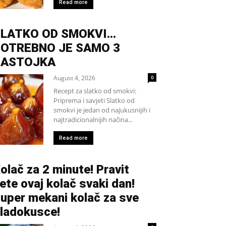
Read more
SLATKO OD SMOKVI…
OTREBNO JE SAMO 3
SASTOJKA
August 4, 2026
0
Recept za slatko od smokvi:
Priprema i savjeti Slatko od
smokvi je jedan od najukusnijih i
najtradicionalnijih načina...
Read more
olač za 2 minute! Pravit
ete ovaj kolač svaki dan!
uper mekani kolač za sve
ladokusce!