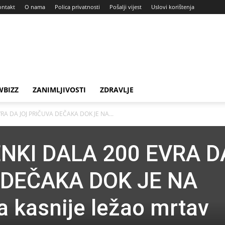
ontakt
O nama
Polica privatnosti
Pošalji vijest
Uslovi korištenja
BIZZ
ZANIMLJIVOSTI
ZDRAVLJE
RA DA JOJ PRIČUVA DEČAKA DOK JE NA...
NKI DALA 200 EVRA D
 DEČAKA DOK JE NA
a kasnije ležao mrtav