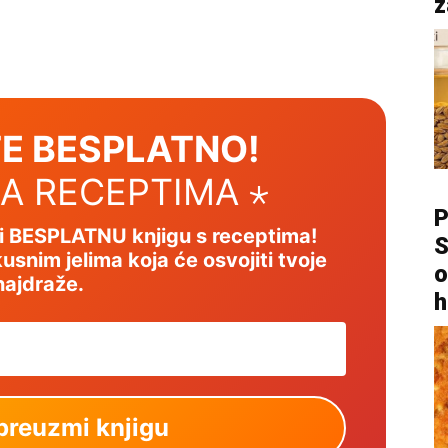
z
E BESPLATNO!
SA RECEPTIMA ⋆
P
mi BESPLATNU knjigu s receptima!
S
usnim jelima koja će osvojiti tvoje
o
najdraže.
h