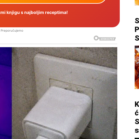
i knjigu s najboljim receptima!
P
Preporučujemo
K
ć
S
s