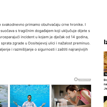
oje svakodnevno primamo obuhvaćaju crne hronike. I
 suočava s tragičnim događajem koji uključuje dijete s
ceparajući incident u kojem je dječak od 14 godina,
I
sprata zgrade u Dositejevoj ulici i nažalost preminuo.
enje i razmišljanje o sigurnosti i zaštiti najranjivijih
N
Bo
na
Je