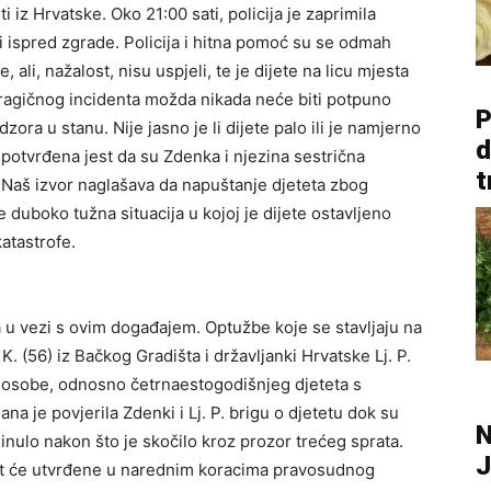
eti iz Hrvatske. Oko 21:00 sati, policija je zaprimila
vi ispred zgrade. Policija i hitna pomoć su se odmah
, ali, nažalost, nisu uspjeli, te je dijete na licu mjesta
ragičnog incidenta možda nikada neće biti potpuno
P
dzora u stanu. Nije jasno je li dijete palo ili je namjerno
d
e potvrđena jest da su Zdenka i njezina sestrična
t
. Naš izvor naglašava da napuštanje djeteta zbog
 duboko tužna situacija u kojoj je dijete ostavljeno
atastrofe.
a u vezi s ovim događajem. Optužbe koje se stavljaju na
K. (56) iz Bačkog Gradišta i državljanki Hrvatske Lj. P.
osobe, odnosno četrnaestogodišnjeg djeteta s
 je povjerila Zdenki i Lj. P. brigu o djetetu dok su
N
minulo nakon što je skočilo kroz prozor trećeg sprata.
J
it će utvrđene u narednim koracima pravosudnog