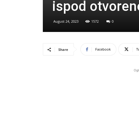
ispod otvoren
August 24, 2023
1572
0
Facebook
T
Share
Ogl