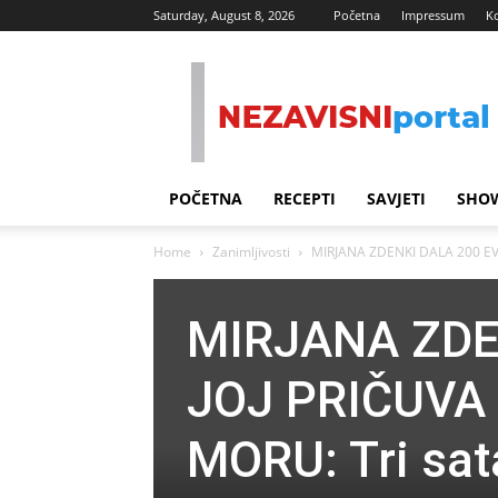
Saturday, August 8, 2026
Početna
Impressum
K
Nezavisni
Portal
POČETNA
RECEPTI
SAVJETI
SHOW
Home
Zanimljivosti
MIRJANA ZDENKI DALA 200 EV
MIRJANA ZDE
JOJ PRIČUVA
MORU: Tri sat