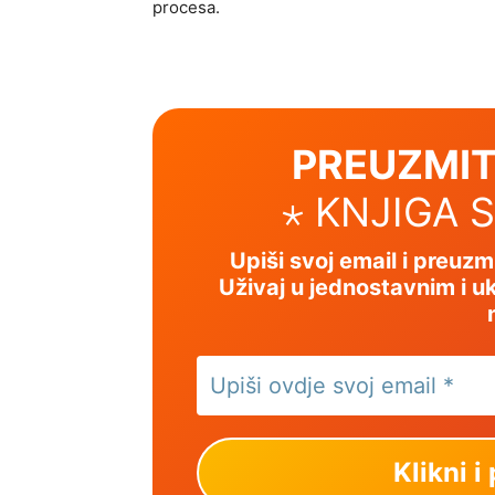
procesa.
PREUZMIT
⋆ KNJIGA 
Upiši svoj email i preuz
Uživaj u jednostavnim i uk