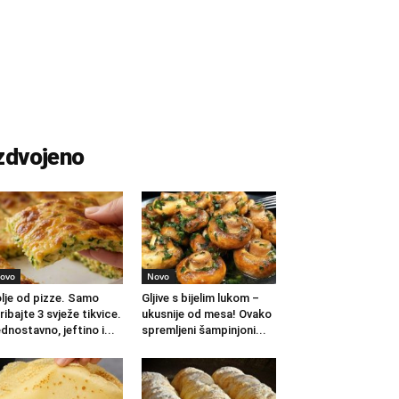
zdvojeno
ovo
Novo
lje od pizze. Samo
Gljive s bijelim lukom –
ribajte 3 svježe tikvice.
ukusnije od mesa! Ovako
dnostavno, jeftino i...
spremljeni šampinjoni...