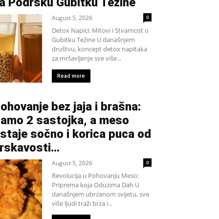
a Podršku Gubitku Težine
August 5, 2026
0
Detox Napici: Mitovi i Stvarnost o
Gubitku Težine U današnjem
društvu, koncept detox napitaka
za mršavljenje sve više...
Read more
ohovanje bez jaja i brašna:
amo 2 sastojka, a meso
staje sočno i korica puca od
rskavosti…
August 5, 2026
0
Revolucija u Pohovanju Meso:
Priprema koja Oduzima Dah U
današnjem ubrzanom svijetu, sve
više ljudi traži brza i...