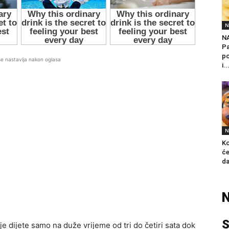
N
N
Pa
po
se nastavlja nakon oglasa
i..
N
Ko
će
da
N
S
oje dijete samo na duže vrijeme od tri do četiri sata dok