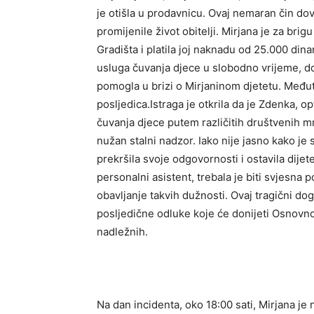
je otišla u prodavnicu. Ovaj nemaran čin dov
promijenile život obitelji. Mirjana je za br
Gradišta i platila joj naknadu od 25.000 din
usluga čuvanja djece u slobodno vrijeme, dov
pomogla u brizi o Mirjaninom djetetu. Međut
posljedica.Istraga je otkrila da je Zdenka, 
čuvanja djece putem različitih društvenih mr
nužan stalni nadzor. Iako nije jasno kako je 
prekršila svoje odgovornosti i ostavila dije
personalni asistent, trebala je biti svjesna
obavljanje takvih dužnosti. Ovaj tragični do
posljedične odluke koje će donijeti Osnovno
nadležnih.
Na dan incidenta, oko 18:00 sati, Mirjana je 