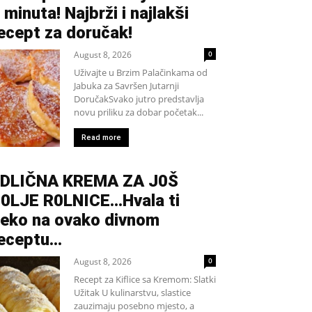
 minuta! Najbrži i najlakši
ecept za doručak!
August 8, 2026
0
Uživajte u Brzim Palačinkama od
Jabuka za Savršen Jutarnji
DoručakSvako jutro predstavlja
novu priliku za dobar početak...
Read more
DLIČNA KREMA ZA J0Š
0LJE R0LNICE…Hvala ti
eko na ovako divnom
eceptu…
August 8, 2026
0
Recept za Kiflice sa Kremom: Slatki
Užitak U kulinarstvu, slastice
zauzimaju posebno mjesto, a