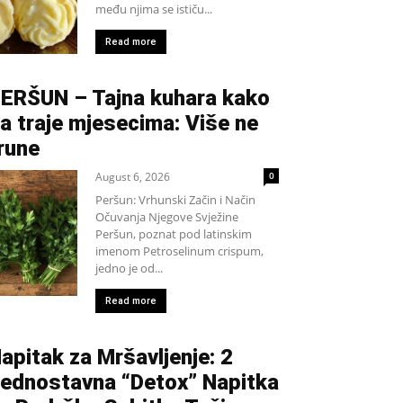
među njima se ističu...
Read more
ERŠUN – Tajna kuhara kako
a traje mjesecima: Više ne
rune
August 6, 2026
0
Peršun: Vrhunski Začin i Način
Očuvanja Njegove Svježine
Peršun, poznat pod latinskim
imenom Petroselinum crispum,
jedno je od...
Read more
apitak za Mršavljenje: 2
ednostavna “Detox” Napitka