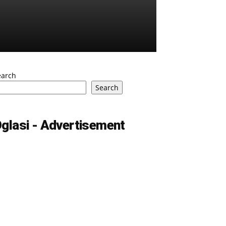
earch
Search
glasi - Advertisement