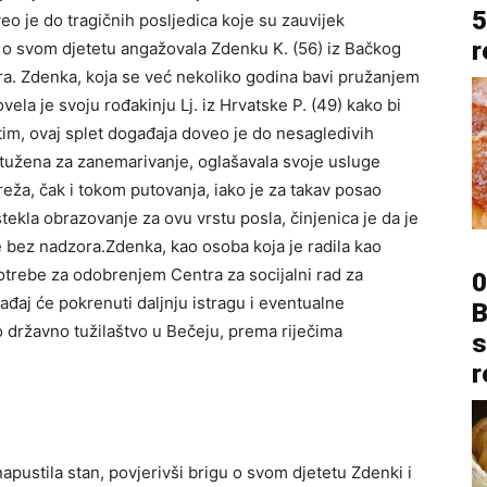
5
eo je do tragičnih posljedica koje su zauvijek
r
igu o svom djetetu angažovala Zdenku K. (56) iz Bačkog
ara. Zdenka, koja se već nekoliko godina bavi pružanjem
ela je svoju rođakinju Lj. iz Hrvatske P. (49) kako bi
im, ovaj splet događaja doveo je do nesagledivih
optužena za zanemarivanje, oglašavala svoje usluge
eža, čak i tokom putovanja, iako je za takav posao
stekla obrazovanje za ovu vrstu posla, činjenica je da je
te bez nadzora.Zdenka, kao osoba koja je radila kao
 potrebe za odobrenjem Centra za socijalni rad za
0
gađaj će pokrenuti daljnju istragu i eventualne
B
 državno tužilaštvo u Bečeju, prema riječima
s
r
napustila stan, povjerivši brigu o svom djetetu Zdenki i