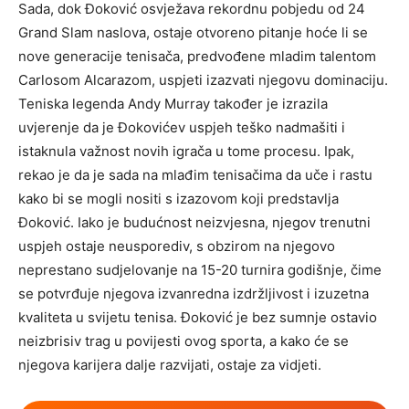
Sada, dok Đoković osvježava rekordnu pobjedu od 24
Grand Slam naslova, ostaje otvoreno pitanje hoće li se
nove generacije tenisača, predvođene mladim talentom
Carlosom Alcarazom, uspjeti izazvati njegovu dominaciju.
Teniska legenda Andy Murray također je izrazila
uvjerenje da je Đokovićev uspjeh teško nadmašiti i
istaknula važnost novih igrača u tome procesu. Ipak,
rekao je da je sada na mlađim tenisačima da uče i rastu
kako bi se mogli nositi s izazovom koji predstavlja
Đoković. Iako je budućnost neizvjesna, njegov trenutni
uspjeh ostaje neusporediv, s obzirom na njegovo
neprestano sudjelovanje na 15-20 turnira godišnje, čime
se potvrđuje njegova izvanredna izdržljivost i izuzetna
kvaliteta u svijetu tenisa. Đoković je bez sumnje ostavio
neizbrisiv trag u povijesti ovog sporta, a kako će se
njegova karijera dalje razvijati, ostaje za vidjeti.