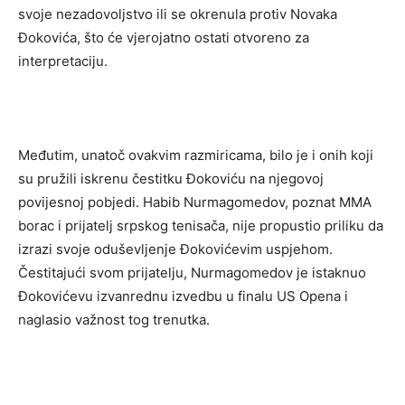
svoje nezadovoljstvo ili se okrenula protiv Novaka
Đokovića, što će vjerojatno ostati otvoreno za
interpretaciju.
Međutim, unatoč ovakvim razmiricama, bilo je i onih koji
su pružili iskrenu čestitku Đokoviću na njegovoj
povijesnoj pobjedi. Habib Nurmagomedov, poznat MMA
borac i prijatelj srpskog tenisača, nije propustio priliku da
izrazi svoje oduševljenje Đokovićevim uspjehom.
Čestitajući svom prijatelju, Nurmagomedov je istaknuo
Đokovićevu izvanrednu izvedbu u finalu US Opena i
naglasio važnost tog trenutka.