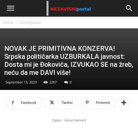
Home
Zanimljivosti
NOVAK JE PRIMITIVNA KONZERVA!
Srpska političarka UZBURKALA javnost:
Dosta mi je Đokovića, IZVUKAO SE na žreb,
neću da me DAVI više!
September 13, 2023
2267
0
Facebook
Twitter
Pinterest
Oglasi - Advertisement