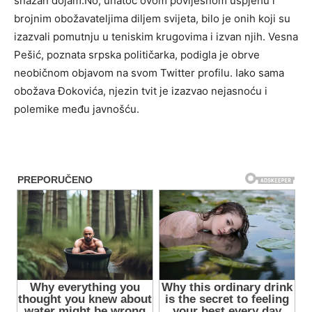
snažan dojam.No, unatoč ovom povijesnom uspjehu i
brojnim obožavateljima diljem svijeta, bilo je onih koji su
izazvali pomutnju u teniskim krugovima i izvan njih. Vesna
Pešić, poznata srpska političarka, podigla je obrve
neobičnom objavom na svom Twitter profilu. Iako sama
obožava Đokovića, njezin tvit je izazvao nejasnoću i
polemike među javnošću.