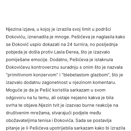
Njezina izjava, u kojoj je izrazila svoj limit u podršci
Đokoviću, iznenadila je mnoge. Pešićeva je naglasila kako
se Đoković uspio dokazati na 24 turnira, no posljednja
pobjeda je došla protiv Lasla Đerea, što je izazvalo
pomiješane emocije. Dodatno, Pešićeva je istaknula
Đokovićevu kontroverznu suradnju s onim što je nazvala
“primitivnom konzervom” i “blebetastom glazbom”, što je
izazvalo dodatnu zagonetnost u njezinom komentaru.
Moguće je da je Pešić koristila sarkazam u svom
odgovoru na tu temu, ali ostaje nejasno kakva je bila
svrha te objave.Njezin tvit je izazvao burne reakcije na
društvenim mrežama, stvarajući podjele među
obožavateljima tenisa i Đokovića. Sada se postavlja
pitanje je li Pešićeva upotrijebila sarkazam kako bi izrazila