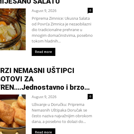
MIJEŠANU SALATU
August 9, 2026
0
Priprema Zimnice: Ukusna Salata
od Povrća Zimnica je nezaobilazni
dio tradicionalne prehrane u
mnogim domaćinstvima, posebno
tokom hladnih...
Read more
RZI NEMASNI UŠTIPCI
OTOVI ZA
REN….Jednostavno i brzo…
August 9, 2026
0
Uživanje u Doručku: Priprema
Nemasnih Uštipaka Doručak se
često naziva najvažnijim obrokom
dana, a posebno to dolazi do...
Read more