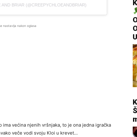
K
E AND BRIAR (@CREEPYCHLOEANDBRIAR)
O
se nastavlja nakon oglasa
K
Š
m
 ima većina njenih vršnjaka, to je ona jedna igračka
 svako veče vodi svoju Kloi u krevet…