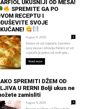
ARFIOL UKUSNIJI OD MESA!
SPREMITE GA PO
VOM RECEPTU I
ODUŠEVITE SVOJE
UKUĆANE!
August 9, 2026
0
Pečeni sir od cvjetače: Savršeni
spoj ukusa i zdravlja Pečeni sir od
cvjetače je jedno od onih jela...
Read more
AKO SPREMITI DŽEM OD
LJIVA U RERNI Bolji ukus ne
ožete zamisliti
August 9, 2026
0
Recept za Džem od Šljiva: Kako