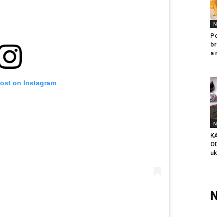
N
Po
br
a 
post on Instagram
N
K
OD
uk
N