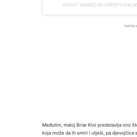
A POST SHARED BY CREEPY CHLO
Sadržaj 
Međutim, maloj Briar Kloi predstavlja ono što
koja može da ih smiri i utješi, pa djevojčica