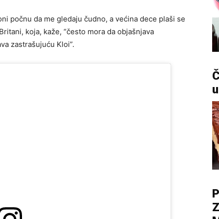
i oni počnu da me gledaju čudno, a većina dece plaši se
Britani, koja, kaže, “često mora da objašnjava
a zastrašujuću Kloi”.
Č
u
P