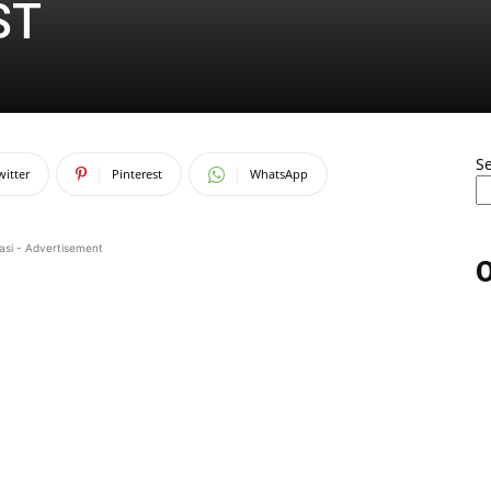
ST
S
witter
Pinterest
WhatsApp
asi - Advertisement
O