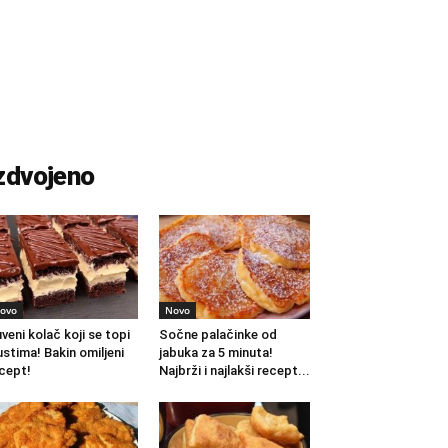
zdvojeno
ovo
Novo
veni kolač koji se topi
Sočne palačinke od
ustima! Bakin omiljeni
jabuka za 5 minuta!
cept!
Najbrži i najlakši recept...