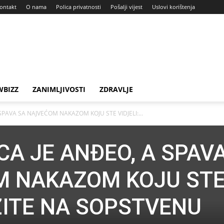
ontakt
O nama
Polica privatnosti
Pošalji vijest
Uslovi korištenja
BIZZ
ZANIMLJIVOSTI
ZDRAVLJE
SPAVA SA NAJVEĆOM NAKAZOM KOJU STE VIDJELI:...
CA JE ANĐEO, A SPAV
M NAKAZOM KOJU ST
AZITE NA SOPSTVENU