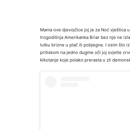
Mama ove djevojčice joj je za Noć vještica u
trogodišnja Amerikanka Briar bez nje ne izl
lutku brizne u plač ili pobjegne. I osim što i
pritiskom na jedno dugme oči joj svjetle cr
kikotanje koje polako prerasta u zli demonsk