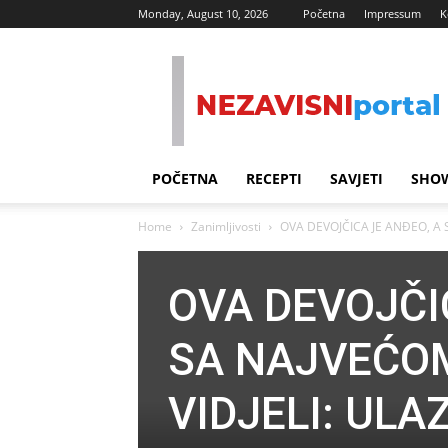
Monday, August 10, 2026
Početna
Impressum
K
Nezavisni
Portal
POČETNA
RECEPTI
SAVJETI
SHOW
Home
Zanimljivosti
OVA DEVOJČICA JE ANĐEO, A 
OVA DEVOJČI
SA NAJVEĆO
VIDJELI: UL