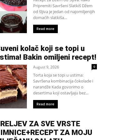
Pripremiti Savršeni Slatkiš Džem
od šljiva je jedan od najomiljenijih
domaćih slatkiša...
Read more
uveni kolač koji se topi u
stima! Bakin omiljeni recept!
August 9, 2026
0
Torta koja se topi u ustima:
Savršena kombinacija čokolade i
narandže Kada govorimo o
desertima koji ostavljaju bez...
Read more
RELJEV ZA SVE VRSTE
ZIMNICE+RECEPT ZA MOJU