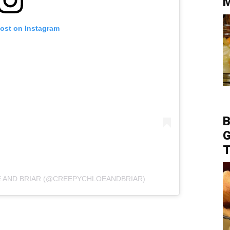
post on Instagram
B
G
T
E AND BRIAR (@CREEPYCHLOEANDBRIAR)