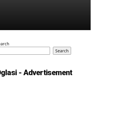
earch
Search
glasi - Advertisement