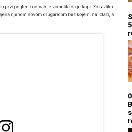
na prvi pogled i odmah je zamolila da je kupi. Za razliku
vljena njenom novom drugaricom bez koje ni ne izlazi, a
S
5
r
0
B
s
r