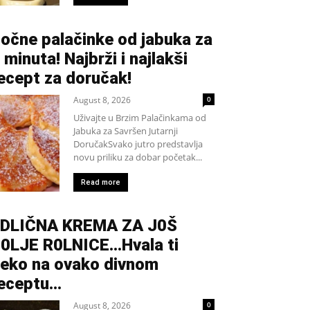
očne palačinke od jabuka za
 minuta! Najbrži i najlakši
ecept za doručak!
August 8, 2026
0
Uživajte u Brzim Palačinkama od
Jabuka za Savršen Jutarnji
DoručakSvako jutro predstavlja
novu priliku za dobar početak...
Read more
DLIČNA KREMA ZA J0Š
0LJE R0LNICE…Hvala ti
eko na ovako divnom
eceptu…
August 8, 2026
0