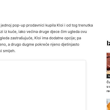
 jednoj pop-up prodavnici kupila Kloi i od tog trenutka
azi iz kuće, iako većina druge djece čim ugleda ovu
zgleda zastrašujuće, Kloi ima dodatne opcije; pa
I
veno, a drugo dugme pokreće njeno djetinjasto
i smijeh.
N
Ču
u 
re