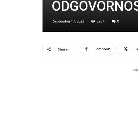
ODGOVORNO
September 17, 2022
2207
0
Facebook
T
Share
Ogl