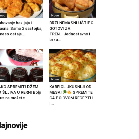
ovo
Novo
hovanje bez jaja i
BRZI NEMASNI UŠTIPCI
ašna: Samo 2 sastojka,
GOTOVI ZA
meso ostaje...
TREN….Jednostavno i
brzo…
ovo
Novo
AKO SPREMITI DŽEM
KARFIOL UKUSNIJI OD
 ŠLJIVA U RERNI Bolji
MESA!
SPREMITE
us ne možete...
GA PO OVOM RECEPTU
I...
ajnovije