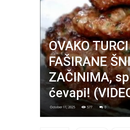
OVAKO TURCI
FAŠIRANE ŠNIC
ZAČINIMA, sp
ćevapi! (VIDE
October 11, 2025
577
0