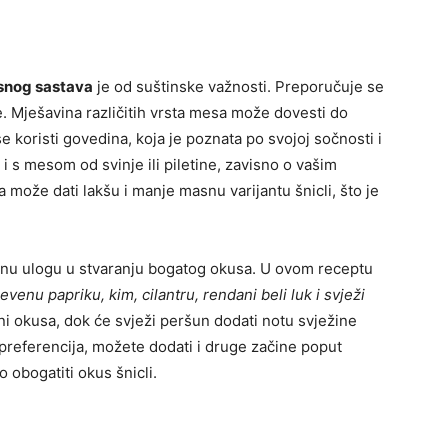
snog sastava
je od suštinske važnosti. Preporučuje se
. Mješavina različitih vrsta mesa može dovesti do
 koristi govedina, koja je poznata po svojoj sočnosti i
 s mesom od svinje ili piletine, zavisno o vašim
a može dati lakšu i manje masnu varijantu šnicli, što je
jučnu ulogu u stvaranju bogatog okusa. U ovom receptu
jevenu papriku, kim, cilantru, rendani beli luk i svježi
ni okusa, dok će svježi peršun dodati notu svježine
h preferencija, možete dodati i druge začine poput
 obogatiti okus šnicli.