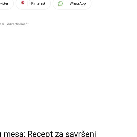
witter
Pinterest
WhatsApp
asi - Advertisement
g mesa: Recept za savršeni