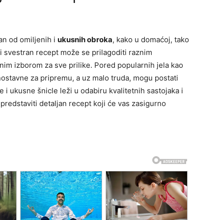
an od omiljenih i
ukusnih obroka
, kako u domaćoj, tako
li svestran recept može se prilagoditi raznim
nim izborom za sve prilike. Pored popularnih jela kao
dnostavne za pripremu, a uz malo truda, mogu postati
i ukusne šnicle leži u odabiru kvalitetnih sastojaka i
redstaviti detaljan recept koji će vas zasigurno