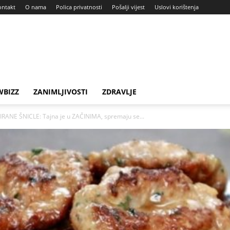
ontakt
O nama
Polica privatnosti
Pošalji vijest
Uslovi korištenja
BIZZ
ZANIMLJIVOSTI
ZDRAVLJE
ANE ŠNICLE: Tajna je u ZAČINIMA, spremaju se...