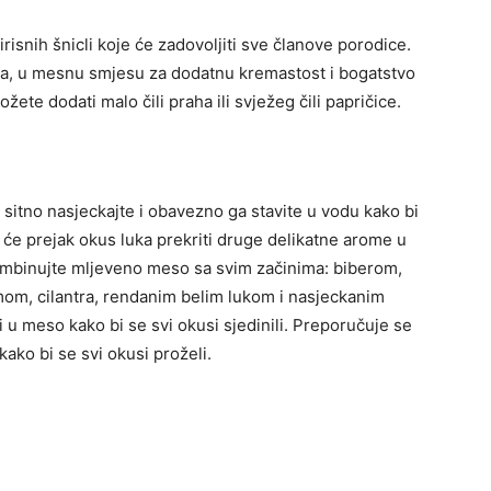
isnih šnicli koje će zadovoljiti sve članove porodice.
ana, u mesnu smjesu za dodatnu kremastost i bogatstvo
žete dodati malo čili praha ili svježeg čili papričice.
 sitno nasjeckajte i obavezno ga stavite u vodu kako bi
r će prejak okus luka prekriti druge delikatne arome u
mbinujte mljeveno meso sa svim začinima: biberom,
om, cilantra, rendanim belim lukom i nasjeckanim
u meso kako bi se svi okusi sjedinili. Preporučuje se
ako bi se svi okusi proželi.