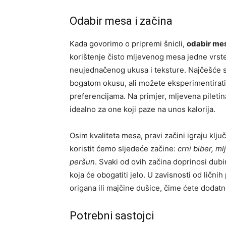
Odabir mesa i začina
Kada govorimo o pripremi šnicli,
odabir me
korištenje čisto mljevenog mesa jedne vrste
neujednačenog ukusa i teksture. Najčešće se
bogatom okusu, ali možete eksperimentirati i
preferencijama. Na primjer, mljevena piletin
idealno za one koji paze na unos kalorija.
Osim kvaliteta mesa, pravi začini igraju kl
koristit ćemo sljedeće začine:
crni biber, ml
peršun
. Svaki od ovih začina doprinosi dubi
koja će obogatiti jelo. U zavisnosti od lični
origana ili majčine dušice, čime ćete dodatno
Potrebni sastojci