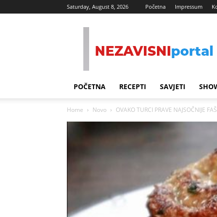
Saturday, August 8, 2026
Početna
Impressum
K
Nezavisni
Portal
POČETNA
RECEPTI
SAVJETI
SHOW
Home
Novo
OVAKO TURCI PRAVE NAJSOČNIJE FAŠIR