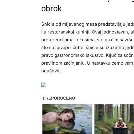
obrok
Šnicle od mljevenog mesa predstavljaju jed
i u restoranskoj kuhinji. Ovaj jednostavan, a
preferencijama i okusima, što ga čini savrše
što su ćevapi i ćufte, šnicle su izuzetno je
pravo gastronomsko iskustvo. Ključ za sočne 
pravilnom začinjanju. U nastavku ćemo vam p
oduševiti.