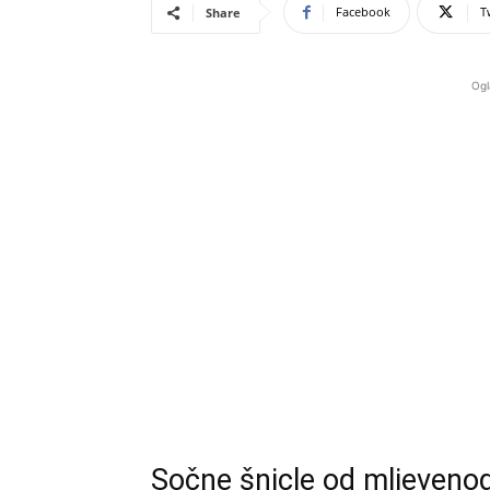
Facebook
T
Share
Ogl
Sočne šnicle od mljeveno