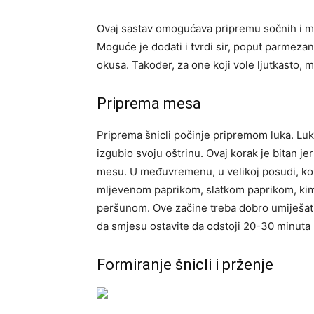
Ovaj sastav omogućava pripremu sočnih i mir
Moguće je dodati i tvrdi sir, poput parmez
okusa. Također, za one koji vole ljutkasto, mo
Priprema mesa
Priprema šnicli počinje pripremom luka. Luk
izgubio svoju oštrinu. Ovaj korak je bitan je
mesu. U međuvremenu, u velikoj posudi, ko
mljevenom paprikom, slatkom paprikom, kim
peršunom. Ove začine treba dobro umiješati 
da smjesu ostavite da odstoji 20-30 minuta k
Formiranje šnicli i prženje