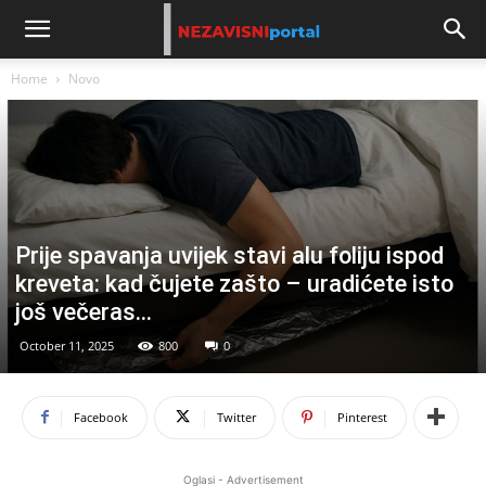
Home
Novo
Prije spavanja uvijek stavi alu foliju ispod
kreveta: kad čujete zašto – uradićete isto
još večeras…
October 11, 2025
800
0
Facebook
Twitter
Pinterest
Oglasi - Advertisement