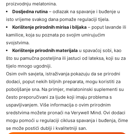
proizvodnju melatonina.
Dosljedna rutina
– odlazak na spavanje i buđenje u
isto vrijeme svakog dana pomaže regulaciji tijela.
Korištenje prirodnih mirisa i biljaka
– poput lavande ili
kamilice, koja su poznata po svojim umirujućim
svojstvima.
Korištenje prirodnih materijala
u spavaćoj sobi, kao
što su pamučna posteljina ili jastuci od lateksa, koji su za
tijelo mnogo ugodniji.
Osim ovih savjeta, istraživanja pokazuju da se prirodni
dodaci, poput nekih biljnih preparata, mogu koristiti za
poboljšanje sna. Na primjer, melatoninski suplementi su
često preporučivani za ljude koji imaju problema s
uspavljivanjem. Više informacija o ovim prirodnim
sredstvima možete pronaći na Verywell Mind.
Ovi dodaci
mogu pomoći u regulaciji ciklusa spavanja i buđenja, čime
se može postići dublji i kvalitetniji san.