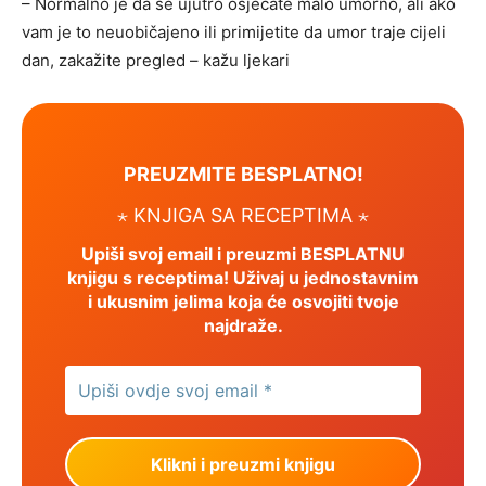
– Normalno je da se ujutro osjećate malo umorno, ali ako
vam je to neuobičajeno ili primijetite da umor traje cijeli
dan, zakažite pregled – kažu ljekari
PREUZMITE BESPLATNO!
⋆ KNJIGA SA RECEPTIMA ⋆
Upiši svoj email i preuzmi BESPLATNU
knjigu s receptima! Uživaj u jednostavnim
i ukusnim jelima koja će osvojiti tvoje
najdraže.