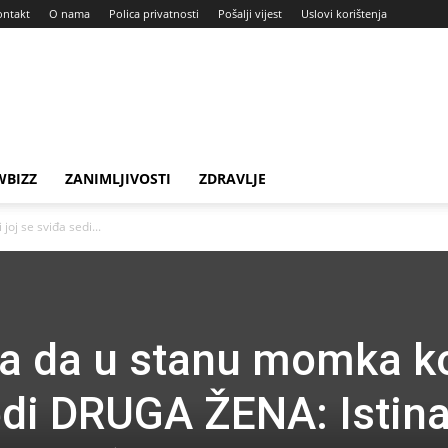
ontakt
O nama
Polica privatnosti
Pošalji vijest
Uslovi korištenja
BIZZ
ZANIMLJIVOSTI
ZDRAVLJE
joj se sviđa sedi...
ila da u stanu momka ko
edi DRUGA ŽENA: Istina