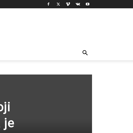
ji
 je