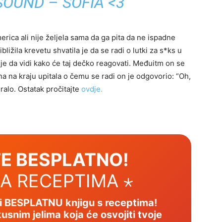
SOUND – SOFIA <3
erica ali nije željela sama da ga pita da ne ispadne
bližila krevetu shvatila je da se radi o lutki za s*ks u
la je da vidi kako će taj dečko reagovati. Međuitm on se
a na kraju upitala o čemu se radi on je odgovorio: “Oh,
kiralo. Ostatak pročitajte
ovdje.
E BESPLATNO!
SA RECEPTIMA ⋆
mi BESPLATNU knjigu s receptima!
usnim jelima koja će osvojiti tvoje