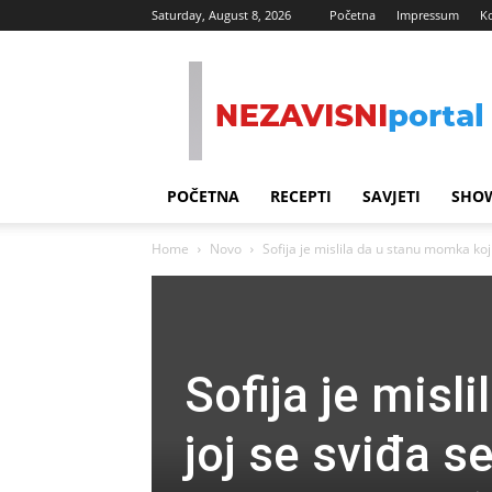
Saturday, August 8, 2026
Početna
Impressum
K
Nezavisni
Portal
POČETNA
RECEPTI
SAVJETI
SHOW
Home
Novo
Sofija je mislila da u stanu momka koji 
Sofija je misl
joj se sviđa s