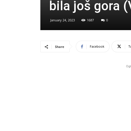
bila još gora 
January 24, 2023
1687
0
Facebook
T
Share
Ogl