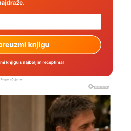
najdraže.
i knjigu s najboljim receptima!
Preporučujemo