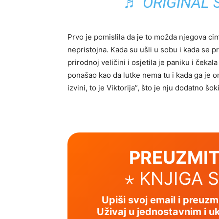
♬ ORIGINAL 
Prvo je pomislila da je to možda njegova cim
nepristojna. Kada su ušli u sobu i kada se pri
prirodnoj veličini i osjetila je paniku i čeka
ponašao kao da lutke nema tu i kada ga je on
izvini, to je Viktorija”, što je nju dodatno šo
PREUZMIT
⋆ KNJIGA 
Upiši svoj email i preuz
Uživaj u jednostavnim i uk