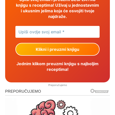
knjigu s receptima! Uživaj u jednostavnim
i ukusnim jelima koja će osvojiti tvoje
najdraže.
Jednim klikom preuzmi knjigu s najboljim
receptima!
Preporučujemo