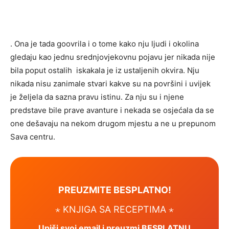
. Ona je tada goovrila i o tome kako nju ljudi i okolina
gledaju kao jednu srednjovjekovnu pojavu jer nikada nije
bila poput ostalih iskakala je iz ustaljenih okvira. Nju
nikada nisu zanimale stvari kakve su na površini i uvijek
je željela da sazna pravu istinu. Za nju su i njene
predstave bile prave avanture i nekada se osjećala da se
one dešavaju na nekom drugom mjestu a ne u prepunom
Sava centru.
PREUZMITE BESPLATNO!
⋆ KNJIGA SA RECEPTIMA ⋆
Upiši svoj email i preuzmi BESPLATNU