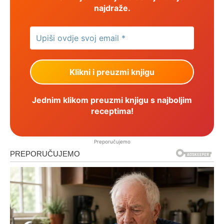
najdraže.
Jednim klikom preuzmi knjigu s najboljim
receptima!
Preporučujemo