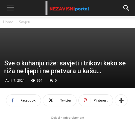
Home
Savjeti
Sve o kuhanju riže: savjeti i trikovi kako se
riža ne lijepi i ne pretvara u kašu…
April 7, 2024
864
0
Facebook
Twitter
Pinterest
Oglasi - Advertisement