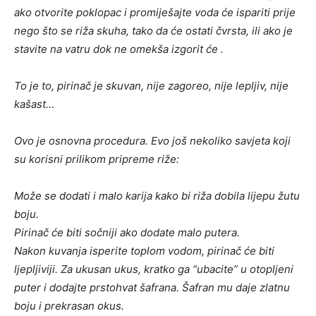
ako otvorite poklopac i promiješajte voda će ispariti prije
nego što se riža skuha, tako da će ostati čvrsta, ili ako je
stavite na vatru dok ne omekša izgorit će .
To je to, pirinač je skuvan, nije zagoreo, nije lepljiv, nije
kašast…
Ovo je osnovna procedura. Evo još nekoliko savjeta koji
su korisni prilikom pripreme riže:
Može se dodati i malo karija kako bi riža dobila lijepu žutu
boju.
Pirinač će biti sočniji ako dodate malo putera.
Nakon kuvanja isperite toplom vodom, pirinač će biti
ljepljiviji. Za ukusan ukus, kratko ga “ubacite” u otopljeni
puter i dodajte prstohvat šafrana. Šafran mu daje zlatnu
boju i prekrasan okus.