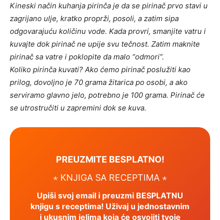
Kineski način kuhanja pirinča je da se pirinač prvo stavi u
zagrijano ulje, kratko proprži, posoli, a zatim sipa
odgovarajuću količinu vode. Kada provri, smanjite vatru i
kuvajte dok pirinač ne upije svu tečnost. Zatim maknite
pirinač sa vatre i poklopite da malo “odmori”.
Koliko pirinča kuvati? Ako ćemo pirinač poslužiti kao
prilog, dovoljno je 70 grama žitarica po osobi, a ako
serviramo glavno jelo, potrebno je 100 grama. Pirinač će
se utrostručiti u zapremini dok se kuva.
PREUZMITE BESPLATNO!
⋆ KNJIGA SA RECEPTIMA ⋆
Upiši svoj email i preuzmi BESPLATNU
knjigu s receptima! Uživaj u jednostavnim
i ukusnim jelima koja će osvojiti tvoje